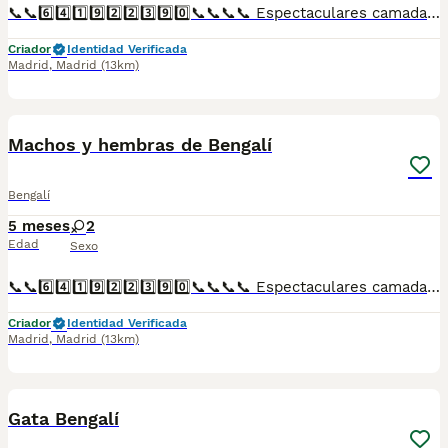
📞📞6️⃣4️⃣1️⃣9️⃣2️⃣2️⃣3️⃣9️⃣0️⃣📞📞📞📞 Espectaculares camadas de gatitos de bengali nacionales descendientes de las mejores líneas de sangre. Disponibles tanto hembras como machos. Las camadas están bajo supervisión veterinaria desde su nacimiento hasta que son entregadas a su nueva familia. Criados por un equipo de profesionales y mejores personas que, con más de 20 años de experiencia , cuidan a los animales por vocación, aplicando una cría ética y responsable para que cada cachorro se desarrolle con la mejor salud y con un buen temperamento. Todos los cachorritos se entregan con unos dos meses y medio de edad y sus vacunas correspondientes, desparasitados interna y externamente, con certificado de salud, y garantía tanto por enfermedad vírica como congénito genética. Posibilidad de entregar en toda España mediante transporte propio preparado para animales y con chofer privado. Los precios pueden variar según las características y morfología de cada cachorro. Añádenos al whats app o llámanos, y encantados atenderemos todas tus dudas y consultas. Teléfono / Whats app: 641 92 23 90
Criador
Identidad Verificada
Madrid
,
Madrid
(13km)
1
Machos y hembras de Bengalí
Bengalí
5 meses
2
Edad
Sexo
📞📞6️⃣4️⃣1️⃣9️⃣2️⃣2️⃣3️⃣9️⃣0️⃣📞📞📞📞 Espectaculares camadas de perritos de Bengalí descendientes de las mejores líneas de sangre. Disponibles tanto hembras como machos. Las camadas están bajo supervisión veterinaria desde su nacimiento hasta que son entregadas a su nueva familia. Criados por un equipo de profesionales y mejores personas que, con más de 20 años de experiencia , cuidan a los animales por vocación, aplicando una cría ética y responsable para que cada cachorro se desarrolle con la mejor salud y con un buen temperamento. Todos los cachorritos se entregan con unos dos meses y medio de edad y sus vacunas correspondientes, desparasitados interna y externamente, con certificado de salud, y garantía tanto por enfermedad vírica como congénito genética. Posibilidad de entregar en toda España mediante transporte propio preparado para animales y con chofer privado. Los precios pueden variar según las características y morfología de cada cachorro. Añádenos al whats app o llámanos, y encantados atenderemos todas tus dudas y consultas. Teléfono / Whats app: 641 92 23 90
Criador
Identidad Verificada
Madrid
,
Madrid
(13km)
9
1
Gata Bengalí