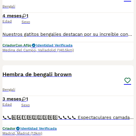
Bengalí
4 meses
1
Edad
Sexo
Nuestros gatitos bengalíes destacan por su increíble contraste, rosetas espectaculares y un carácter sociable y cariñoso. Criados en ambiente familiar con atención premium desde sus primeros días. Envío en toda España y Recogída en persona ✔ Vacunados ✔ Desparasitados ✔ Microchip ✔ Cartilla sanitaria ✔ Contrato de garantía 🌟 Líneas exclusivas 🌟 Salud garantizada 🌟 Socialización premium 🌟 Criadores responsables Núcleo Zoológico y Afijo 📍 Disponible reserva personalizada 📲 Información y reservas: 📞 34 693 902 659 🌐 www.gatobengali.fun 📘 Facebook: gatobengali.esp 📸 Instagram: @gatobengali_esp
Criador
Con Afijo
Identidad Verificada
Medina del Campo
,
Valladolid
(140.5km)
1
Hembra de bengali brown
Bengalí
3 meses
1
Edad
Sexo
📞📞6️⃣4️⃣1️⃣9️⃣2️⃣2️⃣3️⃣9️⃣0️⃣📞📞📞📞 Espectaculares camadas de perritos de machos y hembras de maltipoo nacionales descendientes de las mejores líneas de sangre. Disponibles tanto hembras como machos. Las camadas están bajo supervisión veterinaria desde su nacimiento hasta que son entregadas a su nueva familia. Criados por un equipo de profesionales y mejores personas que, con más de 20 años de experiencia , cuidan a los animales por vocación, aplicando una cría ética y responsable para que cada cachorro se desarrolle con la mejor salud y con un buen temperamento. Todos los cachorritos se entregan con unos dos meses y medio de edad y sus vacunas correspondientes, desparasitados interna y externamente, con certificado de salud, y garantía tanto por enfermedad vírica como congénito genética. Posibilidad de entregar en toda España mediante transporte propio preparado para animales y con chofer privado. Los precios pueden variar según las características y morfología de cada cachorro. Añádenos al whats app o llámanos, y encantados atenderemos todas tus dudas y consultas. Teléfono / Whats app: 641 92 23 90
Criador
Identidad Verificada
Madrid
,
Madrid
(13km)