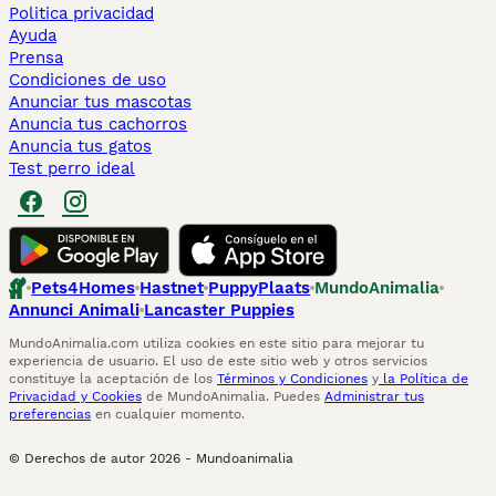
Politica privacidad
Ayuda
Prensa
Condiciones de uso
Anunciar tus mascotas
Anuncia tus cachorros
Anuncia tus gatos
Test perro ideal
Pets4Homes
Hastnet
PuppyPlaats
MundoAnimalia
Annunci Animali
Lancaster Puppies
MundoAnimalia.com utiliza cookies en este sitio para mejorar tu
experiencia de usuario. El uso de este sitio web y otros servicios
constituye la aceptación de los
Términos y Condiciones
y
la Política de
Privacidad y Cookies
de MundoAnimalia. Puedes
Administrar tus
preferencias
en cualquier momento.
© Derechos de autor
2026
-
Mundoanimalia