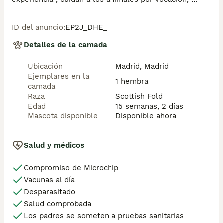
aplicando una cría ética y responsable para que cada 
cachorro se desarrolle con la mejor salud y con un 
ID del anuncio
:
EP2J_DHE_
buen temperamento. Todos los cachorritos se 
entregan con unos dos meses y medio de edad y sus 
Detalles de la camada
vacunas correspondientes, desparasitados interna y 
externamente, con certificado de salud, y garantía 
Ubicación
Madrid, Madrid
tanto por enfermedad vírica como congénito genética. 
Ejemplares en la
Posibilidad de entregar en toda España mediante 
1 hembra
camada
transporte propio preparado para animales y con 
Raza
Scottish Fold
chofer privado. Los precios pueden variar según las 
Edad
15 semanas, 2 días
características y morfología de cada cachorro. 
Mascota disponible
Disponible ahora
Añádenos al whats app o llámanos, y encantados 
atenderemos todas tus dudas y consultas. Teléfono / 
Whats app: 641 92 23 90
Salud y médicos
Compromiso de Microchip
Vacunas al día
Desparasitado
Salud comprobada
Los padres se someten a pruebas sanitarias