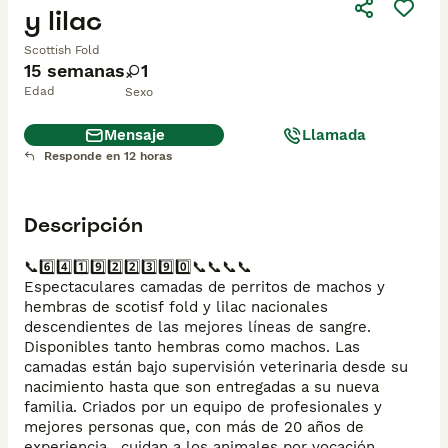
y lilac
Scottish Fold
15 semanas
1
Edad
Sexo
Mensaje
Llamada
Responde en 12 horas
Descripción
📞6️⃣4️⃣1️⃣9️⃣2️⃣2️⃣3️⃣9️⃣0️⃣📞📞📞📞

Espectaculares camadas de perritos de machos y 
hembras de scotisf fold y lilac nacionales 
descendientes de las mejores líneas de sangre. 
Disponibles tanto hembras como machos. Las 
camadas están bajo supervisión veterinaria desde su 
nacimiento hasta que son entregadas a su nueva 
familia. Criados por un equipo de profesionales y 
mejores personas que, con más de 20 años de 
experiencia , cuidan a los animales por vocación, 