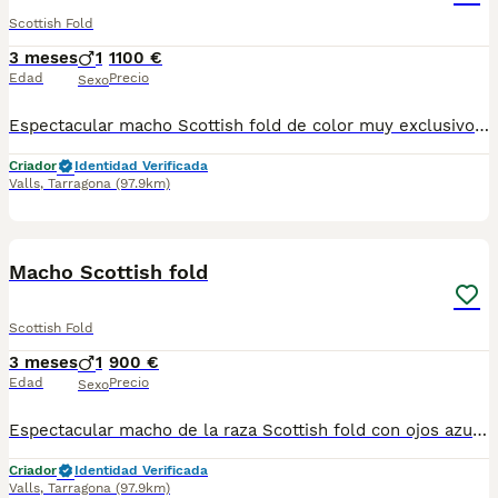
Scottish Fold
3 meses
1
1100 €
Edad
Precio
Sexo
Espectacular macho Scottish fold de color muy exclusivo Golden.Listo para reservar.Se entregará con toda la documentación en regla y su vacunación.Super cariñoso,todo un capricho para la futura familia
Criador
Identidad Verificada
Valls
,
Tarragona
(97.9km)
1
Macho Scottish fold
Scottish Fold
3 meses
1
900 €
Edad
Precio
Sexo
Espectacular macho de la raza Scottish fold con ojos azules,listo para irse con su nueva familia.Desparasitado vacunado y súper cariñoso
Criador
Identidad Verificada
Valls
,
Tarragona
(97.9km)