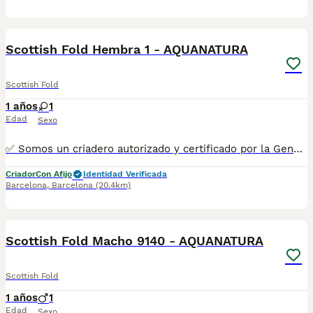
2
Scottish Fold Hembra 1 - AQUANATURA
Scottish Fold
1 años
1
Edad
Sexo
✅ Somos un criadero autorizado y certificado por la Generalitat de Catalunya. ☎️ 933095977 📱 685878504 💻 www.aquanatura.es 🚙 Hacemos envíos Se entregan con la mayoría de sus vacunas, desparasitados interna y externamente, con microchip y su registro, cartilla sanitaria y contrato de garantías, bajo la supervisión de nuestro equipo veterinario.
Criador
Con Afijo
Identidad Verificada
Barcelona
,
Barcelona
(20.4km)
7
Scottish Fold Macho 9140 - AQUANATURA
Scottish Fold
1 años
1
Edad
Sexo