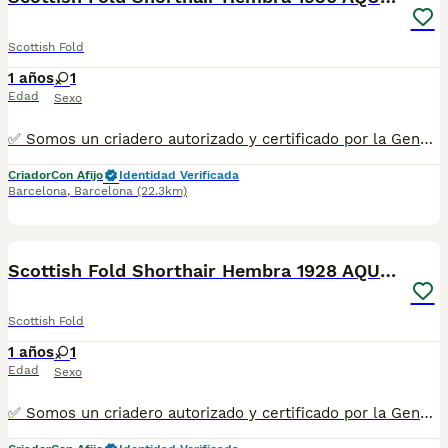
Scottish Fold
1 años
1
Edad
Sexo
✅ Somos un criadero autorizado y certificado por la Generalitat de Catalunya. PARA MÁS INFORMACIÓN: ☎️ 933095977 📱 685878504 / 674320847 💻 www.aquanatura.es 🚙 Hacemos envíos 📌 Calle Roger de Flor 45, muy cerca del Arc de Triomf de Barcelona, de Lunes a Sábados, desde las 10h hasta las 20:00h. Se entregan con la mayoría de sus vacunas, desparasitados interna y externamente, con microchip y su registro, cartilla sanitaria y contrato de garantías, bajo la supervisión de nuestro equipo veterinario.
Criador
Con Afijo
Identidad Verificada
Barcelona
,
Barcelona
(22.3km)
11
Scottish Fold Shorthair Hembra 1928 AQUANATURA
Scottish Fold
1 años
1
Edad
Sexo
✅ Somos un criadero autorizado y certificado por la Generalitat de Catalunya. PARA MÁS INFORMACIÓN: ☎️ 933095977 📱 685878504 / 674320847 💻 www.aquanatura.es 🚙 Hacemos envíos 📌 Calle Roger de Flor 45, muy cerca del Arc de Triomf de Barcelona, de Lunes a Sábados, desde las 10h hasta las 20:00h. Se entregan con la mayoría de sus vacunas, desparasitados interna y externamente, con microchip y su registro, cartilla sanitaria y contrato de garantías, bajo la supervisión de nuestro equipo veterinario.