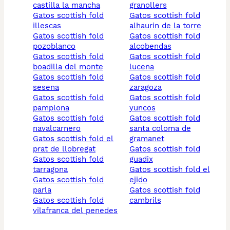
castilla la mancha
granollers
gatos scottish fold
gatos scottish fold
illescas
alhaurin de la torre
gatos scottish fold
gatos scottish fold
pozoblanco
alcobendas
gatos scottish fold
gatos scottish fold
boadilla del monte
lucena
gatos scottish fold
gatos scottish fold
sesena
zaragoza
gatos scottish fold
gatos scottish fold
pamplona
yuncos
gatos scottish fold
gatos scottish fold
navalcarnero
santa coloma de
gatos scottish fold el
gramanet
prat de llobregat
gatos scottish fold
gatos scottish fold
guadix
tarragona
gatos scottish fold el
gatos scottish fold
ejido
parla
gatos scottish fold
gatos scottish fold
cambrils
vilafranca del penedes