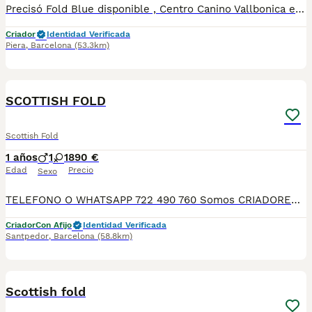
Precisó Fold Blue disponible , Centro Canino Vallbonica es mucho más que un centro de cría , es una familia comprometida con el bienestar animal y la cria responsable, por ello todos nuestros bebés nacen y se crían en nuestras instalaciones , asegurando así un correcto desarrollo y una magnífica socialización, consiguiendo en cada ejemplar un carácter juguetón y extrovertido algo primordial para su adaptación como un miembro más en tu familia . Se entregan con el carnet de vacunas con el plan correspondiente a su edad , desparasitados y microchip implantado y activado en registro de Anicom. Facilitamos junto al cachorro contrato de compra con garantías víricas de 15 días y congénitas de 1 año . Contamos con un gran equipo de profesionales entre los que se encuentran educadores, auxiliares y Veterinarios ofreciendo los controles sanitarios necesarios así como continua vigilancia asegurando su bienestar . Hacemos envíos a toda España con empresa de transporte privado, proporcionando un viaje confortable y ofreciendo las atenciones necesarias a nuestros bebés . Si estás interesado en alguno de nuestros ejemplares solicita información sin compromiso al 722269698 . También atendemos vía WhatsApp . PRECIO REAL ( incluye el IVA) . Núcleo zoológico B2501315
Criador
Identidad Verificada
Piera
,
Barcelona
(53.3km)
6
SCOTTISH FOLD
Scottish Fold
1 años
1
1
890 €
Edad
Precio
Sexo
TELEFONO O WHATSAPP 722 490 760 Somos CRIADORES PROFESIONALES, CON NÚCLEO ZOOLÓGICO PROPIO. Seleccionamos para tener los mejores ejemplares tanto a nivel morfología como a nivel de salud y comportamiento. Nuestros cachorros crecen en un ambiente familiar, con unas condiciones higiénico-sanitarias excepcionales y totalmente socializados, tanto con otros animales como con las personas, para garantizar su bienestar animal. No dudes en consultar sobre disponibilidad de entrega, reserva y sus características, Nuestros cachorros se entregan: DESPARASITADOS INTERNA Y EXTERNAMENTE CON SUS VACUNAS AL DÍA CORRESPONDIENTES POR EDAD CARTILLA DE VACUNACIÓN Y GARANTIA COMPLETA DE SALUD ( VÍRICAS, GENÉTICAS Y HEREDITARIAS) POR ESCRITO! PARA MAS INFORMACIÓN, FOTOS/VIDEOS O CONSULTAS LLAMANOS O ESCRIBENOS POR WHATSAPP AL 722 490 760 POSIBILIDAD DE ENTREGA PERSONALIZADA A DOMICILIO EN TODO EL TERRITORIO NACIONAL.
Criador
Con Afijo
Identidad Verificada
Santpedor
,
Barcelona
(58.8km)
4
Scottish fold