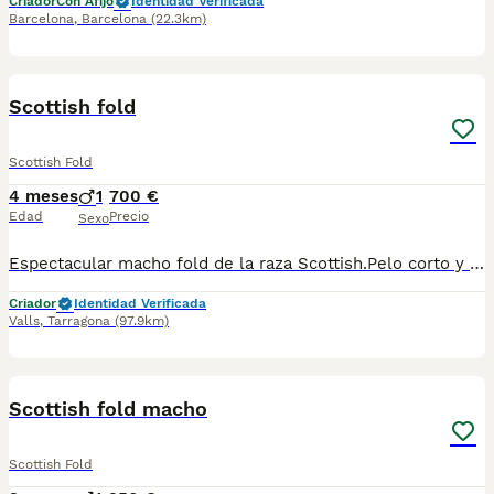
Criador
Con Afijo
Identidad Verificada
Barcelona
,
Barcelona
(22.3km)
4
Scottish fold
Scottish Fold
4 meses
1
700 €
Edad
Precio
Sexo
Espectacular macho fold de la raza Scottish.Pelo corto y bonito bicolor.Se entregará vacunado,desparasitado,revisión veterinario y cartilla sanitaria.Mas información por privado
Criador
Identidad Verificada
Valls
,
Tarragona
(97.9km)
5
Scottish fold macho
Scottish Fold