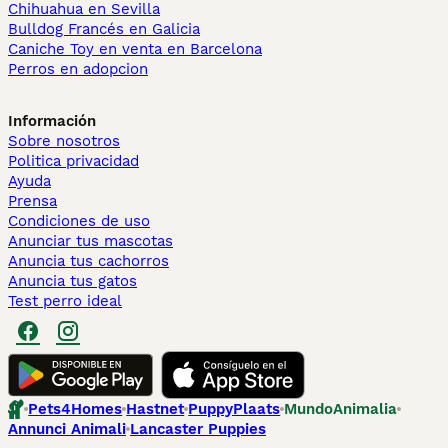
Chihuahua en Sevilla
Bulldog Francés en Galicia
Caniche Toy en venta en Barcelona
Perros en adopcion
Información
Sobre nosotros
Politica privacidad
Ayuda
Prensa
Condiciones de uso
Anunciar tus mascotas
Anuncia tus cachorros
Anuncia tus gatos
Test perro ideal
Pets4Homes
Hastnet
PuppyPlaats
MundoAnimalia
Annunci Animali
Lancaster Puppies