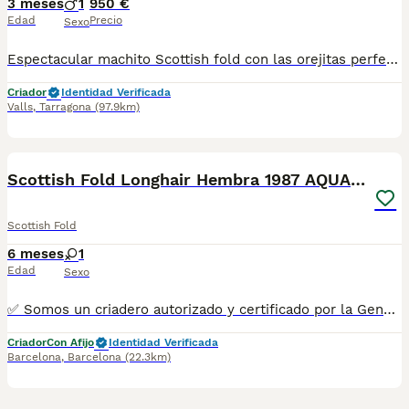
3 meses
1
950 €
Edad
Precio
Sexo
Espectacular machito Scottish fold con las orejitas perfectamente dobladas.Color silver ns11.Muy cariñoso y sociable listo para reservar.Se entrega vacunado,desparasitado,revisión y cartilla sanitaria,posibilidad de pedigrí.
Criador
Identidad Verificada
Valls
,
Tarragona
(97.9km)
10
Scottish Fold Longhair Hembra 1987 AQUANATURA
Scottish Fold
6 meses
1
Edad
Sexo
✅ Somos un criadero autorizado y certificado por la Generalitat de Catalunya bajo el número de Núcleo Zoológico G25/00314. PARA MÁS INFORMACIÓN: ☎️ 933095977 📱 685878504 / 674320847 💻 Más fotos y vídeos en nuestra web www.aquanatura.es 🚙 Hacemos envíos 📌 Calle Roger de Flor 45, muy cerca del Arc de Triomf de Barcelona, de Lunes a Sábados. Se entregan con sus vacunas, desparasitados interna y externamente, con microchip y su registro, cartilla sanitaria y contrato de garantías, documentación legal y factura.
Criador
Con Afijo
Identidad Verificada
Barcelona
,
Barcelona
(22.3km)