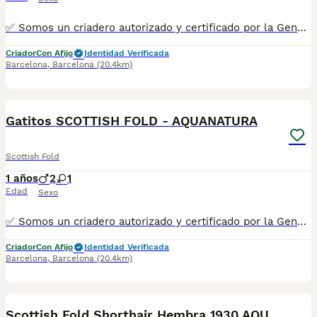
✅ Somos un criadero autorizado y certificado por la Generalitat de Catalunya. ☎️ 933095977 📱 685878504 💻 www.aquanatura.es 🚙 Hacemos envíos Se entregan con la mayoría de sus vacunas, desparasitados interna y externamente, con microchip y su registro, cartilla sanitaria y contrato de garantías, bajo la supervisión de nuestro equipo veterinario.
Criador
Con Afijo
Identidad Verificada
Barcelona
,
Barcelona
(20.4km)
11
Gatitos SCOTTISH FOLD - AQUANATURA
Scottish Fold
1 años
2
1
Edad
Sexo
✅ Somos un criadero autorizado y certificado por la Generalitat de Catalunya. ☎️ ****** 📱 ****** 💻 www.aquanatura.es 🚙 Hacemos envíos 📌 Calle Roger de Flor 45, muy cerca del Arc de Triomf de Barcelona, de Lunes a Sábados, desde las 10h hasta las 21:00h. Se entregan con la mayoría de sus vacunas, desparasitados interna y externamente, con microchip y su registro, cartilla sanitaria y contrato de garantías, bajo la supervisión de nuestro equipo veterinario.
Criador
Con Afijo
Identidad Verificada
Barcelona
,
Barcelona
(20.4km)
10
Scottish Fold Shorthair Hembra 1930 AQUANATURA