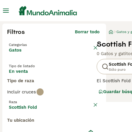
Filtros
Borrar todo
Gatos y g
Scottish 
Categorías
Gatos
0 Gatos y gatit
Scottish F
Tipo de listado
Sólo puro
En venta
Tipo de raza
El Scottish Fold
relativamente n
Guardar bús
Incluir cruces
han encontrado 
parece inusual, 
Raza
Scottish Fold
Lee nuestra
pág
Tu ubicación