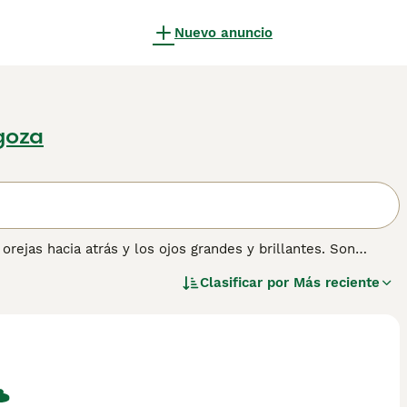
Nuevo anuncio
goza
rejas hacia atrás y los ojos grandes y brillantes. Son
en escena en la década de 1960, estos adorables felinos
Clasificar por
Más reciente
 mundo, y por una buena razón: el Scottish Fold no solo
s dulces y cariñosas.
rmación sobre esta raza de gato.