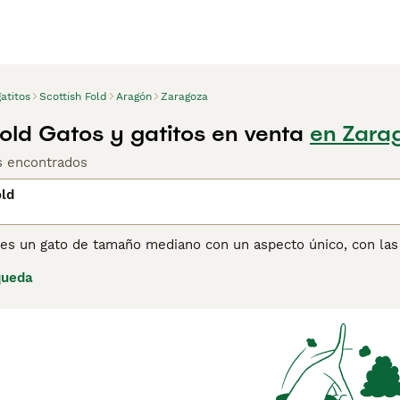
atitos
Scottish Fold
Aragón
Zaragoza
Fold Gatos y gatitos en venta
en Zara
os encontrados
old
 es un gato de tamaño mediano con un aspecto único, con las o
uevos en el mundo de los gatos, pero desde que aparecieron 
queda
su camino en los corazones y hogares de personas de todo el
sino que también se jacta de tener una de las naturalezas má
ina de consejos de compra de Scottish Fold
para obtener info