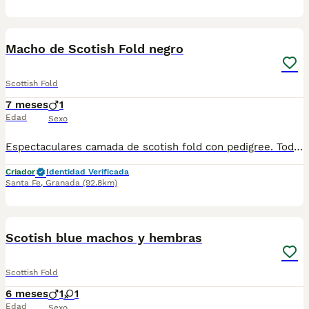
1
Macho de Scotish Fold negro
Scottish Fold
7 meses
1
Edad
Sexo
Espectaculares camada de scotish fold con pedigree. Todos los cachorritos se entregan con unos dos meses y medio de edad y sus vacunas correspondientes, desparasitados interna y externamente, con certificado de salud, y garantía tanto por enfermedad vírica como congénito genética. Posibilidad de entregar en toda España mediante transporte propio preparado para animales y con chofer privado. Los precios pueden variar según las características y morfología de cada cachorro. Añádenos al whats app o llámanos, y encantados atenderemos todas tus dudas y consultas. Teléfono / Whats app: 641 92 23 90
Criador
Identidad Verificada
Santa Fe
,
Granada
(92.8km)
1
Scotish blue machos y hembras
Scottish Fold
6 meses
1
1
Edad
Sexo