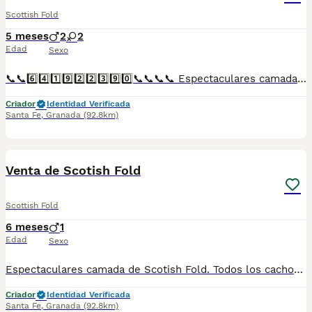
Scottish Fold
5 meses
2
2
Edad
Sexo
📞📞6️⃣4️⃣1️⃣9️⃣2️⃣2️⃣3️⃣9️⃣0️⃣📞📞📞📞 Espectaculares camadas de perritos de Scotish Fold y British blue descendientes de las mejores líneas de sangre. Disponibles tanto hembras como machos. Las camadas están bajo supervisión veterinaria desde su nacimiento hasta que son entregadas a su nueva familia. Criados por un equipo de profesionales y mejores personas que, con más de 20 años de experiencia , cuidan a los animales por vocación, aplicando una cría ética y responsable para que cada cachorro se desarrolle con la mejor salud y con un buen temperamento. Todos los cachorritos se entregan con unos dos meses y medio de edad y sus vacunas correspondientes, desparasitados interna y externamente, con certificado de salud, y garantía tanto por enfermedad vírica como congénito genética. Posibilidad de entregar en toda España mediante transporte propio preparado para animales y con chofer privado. Los precios pueden variar según las características y morfología de cada cachorro. Añádenos al whats app o llámanos, y encantados atenderemos todas tus dudas y consultas. Teléfono / Whats app: 641 92 23 90
Criador
Identidad Verificada
Santa Fe
,
Granada
(92.8km)
1
Venta de Scotish Fold
Scottish Fold
6 meses
1
Edad
Sexo
Espectaculares camada de Scotish Fold. Todos los cachorritos se entregan con unos dos meses y medio de edad y sus vacunas correspondientes, desparasitados interna y externamente, con certificado de salud, y garantía tanto por enfermedad vírica como congénito genética. Posibilidad de entregar en toda España mediante transporte propio preparado para animales y con chofer privado. Los precios pueden variar según las características y morfología de cada cachorro. Añádenos al whats app o llámanos, y encantados atenderemos todas tus dudas y consultas. Teléfono / Whats app: 641 92 23 90
Criador
Identidad Verificada
Santa Fe
,
Granada
(92.8km)