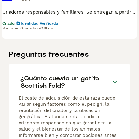
Criadores responsables y familiares. Se entregan a partir de 2 meses de edad y sus vacunas correspondientes, desparasitados. Todos los cachorros son descendientes de las mejores líneas nacionales. Se entregan en toda España con transporte de alta calidad preparado para animales, van en vehículo climatizado con chófer particular a cargo del comprador. Si tienes dudas o consultas sobre la raza, podemos resolver tus dudas por whats app ;) Abogamos por una cría nacional (no en países del este) en un ambiente familiar con personas con vocación en una cría ética y responsable, y que por encima de todo, aman a los animales Teléfono / Whats app: 641 92 23 90
Criador
Identidad Verificada
Santa Fe
,
Granada
(92.8km)
Preguntas frecuentes
¿Cuánto cuesta un gatito
Scottish Fold?
El coste de adquisición de esta raza puede
variar según factores como el pedigrí, la
reputación del criador y la ubicación
geográfica. Es fundamental acudir a
criadores responsables que garanticen la
salud y el bienestar de los animales.
Informarse bien y comparar opciones antes