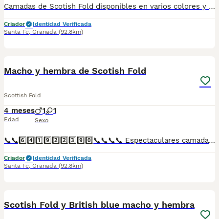
Camadas de Scotish Fold disponibles en varios colores y tonalidades. Machos y hembras. Criadores responsables y familiares. Se entregan a partir de 2 meses de edad y sus vacunas correspondientes, desparasitados. Todos los cachorros son descendientes de las mejores líneas nacionales. Se entregan en toda España con transporte de alta calidad preparado para animales, van en vehículo climatizado con chófer particular a cargo del comprador. Si tienes dudas o consultas sobre la raza, podemos resolver tus dudas por whats app ;) Abogamos por una cría nacional (no en países del este) en un ambiente familiar con personas con vocación en una cría ética y responsable, y que por encima de todo, aman a los animales Teléfono / Whats app: 641 92 23 90
Criador
Identidad Verificada
Santa Fe
,
Granada
(92.8km)
1
Macho y hembra de Scotish Fold
Scottish Fold
4 meses
1
1
Edad
Sexo
📞📞6️⃣4️⃣1️⃣9️⃣2️⃣2️⃣3️⃣9️⃣0️⃣📞📞📞📞 Espectaculares camadas de perritos de Scotish Fold descendientes de las mejores líneas de sangre. Disponibles tanto hembras como machos. Las camadas están bajo supervisión veterinaria desde su nacimiento hasta que son entregadas a su nueva familia. Criados por un equipo de profesionales y mejores personas que, con más de 20 años de experiencia , cuidan a los animales por vocación, aplicando una cría ética y responsable para que cada cachorro se desarrolle con la mejor salud y con un buen temperamento. Todos los cachorritos se entregan con unos dos meses y medio de edad y sus vacunas correspondientes, desparasitados interna y externamente, con certificado de salud, y garantía tanto por enfermedad vírica como congénito genética. Posibilidad de entregar en toda España mediante transporte propio preparado para animales y con chofer privado. Los precios pueden variar según las características y morfología de cada cachorro. Añádenos al whats app o llámanos, y encantados atenderemos todas tus dudas y consultas. Teléfono / Whats app: 641 92 23 90
Criador
Identidad Verificada
Santa Fe
,
Granada
(92.8km)
1
Scotish Fold y British blue macho y hembra