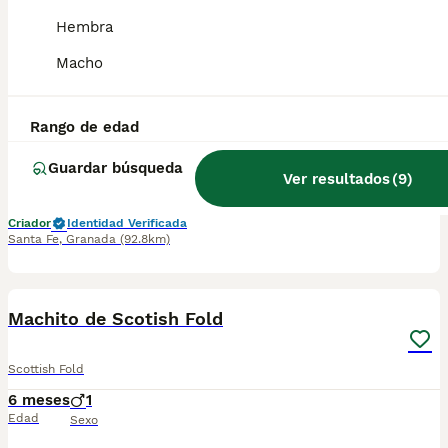
Hembra
Venta de Scotish Fold
Macho
Scottish Fold
7 meses
2
Rango de edad
Edad
Sexo
Guardar búsqueda
Ver resultados
(
9
)
Espectaculares camada de Scotish Fold nacionales. Todos los cachorritos se entregan con unos dos meses y medio de edad y sus vacunas correspondientes, desparasitados interna y externamente, con certificado de salud, y garantía tanto por enfermedad vírica como congénito genética. Posibilidad de entregar en toda España mediante transporte propio preparado para animales y con chofer privado. Los precios pueden variar según las características y morfología de cada cachorro. Añádenos al whatsapp o llámanos, y encantados atenderemos todas tus dudas y consultas. Teléfono / Whatsapp: 641 92 23 90
Criador
Identidad Verificada
Santa Fe
,
Granada
(92.8km)
1
Machito de Scotish Fold
Scottish Fold
6 meses
1
Edad
Sexo