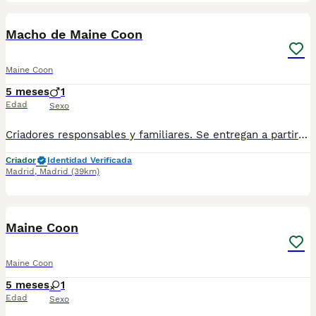
1
Macho de Maine Coon
Maine Coon
5 meses
1
Edad
Sexo
Criadores responsables y familiares. Se entregan a partir de 2 meses de edad y sus vacunas correspondientes, desparasitados. Todos los cachorros son descendientes de las mejores líneas nacionales. Se entregan en toda España con transporte de alta calidad preparado para animales, van en vehículo climatizado con chófer particular a cargo del comprador. Si tienes dudas o consultas sobre la raza, podemos resolver tus dudas por whats app ;) Abogamos por una cría nacional (no en países del este) en un ambiente familiar con personas con vocación en una cría ética y responsable, y que por encima de todo, aman a los animales Teléfono / Whats app: 641 92 23 90
Criador
Identidad Verificada
Madrid
,
Madrid
(39km)
1
Maine Coon
Maine Coon
5 meses
1
Edad
Sexo