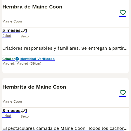
Hembra de Maine Coon
Maine Coon
5 meses
1
Edad
Sexo
Criadores responsables y familiares. Se entregan a partir de 2 meses de edad y sus vacunas correspondientes, desparasitados. Todos los cachorros son descendientes de las mejores líneas nacionales. Se entregan en toda España con transporte de alta calidad preparado para animales, van en vehículo climatizado con chófer particular a cargo del comprador. Si tienes dudas o consultas sobre la raza, podemos resolver tus dudas por whats app ;) Abogamos por una cría nacional (no en países del este) en un ambiente familiar con personas con vocación en una cría ética y responsable, y que por encima de todo, aman a los animales Teléfono / Whats app: 641 92 23 90
Criador
Identidad Verificada
Madrid
,
Madrid
(39km)
1
Hembrita de Maine Coon
Maine Coon
8 meses
1
Edad
Sexo
Espectaculares camada de Maine Coon. Todos los cachorritos se entregan con unos dos meses y medio de edad y sus vacunas correspondientes, desparasitados interna y externamente, con certificado de salud, y garantía tanto por enfermedad vírica como congénito genética. Posibilidad de entregar en toda España mediante transporte propio preparado para animales y con chofer privado. Los precios pueden variar según las características y morfología de cada cachorro. Añádenos al whats app o llámanos, y encantados atenderemos todas tus dudas y consultas. Teléfono / Whats app: 641 92 23 90