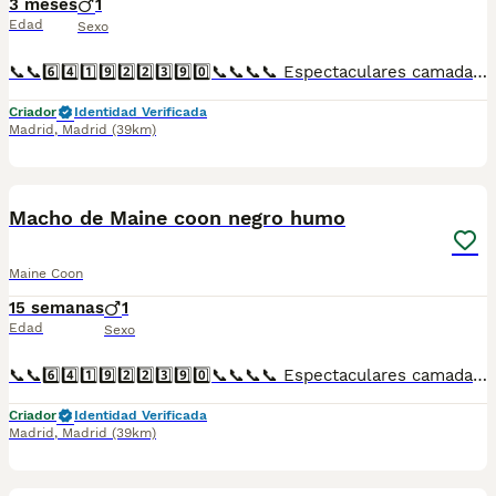
3 meses
1
Edad
Sexo
📞📞6️⃣4️⃣1️⃣9️⃣2️⃣2️⃣3️⃣9️⃣0️⃣📞📞📞📞 Espectaculares camadas de perritos de machos y hembras de maine coon nacionales descendientes de las mejores líneas de sangre. Disponibles tanto hembras como machos. Las camadas están bajo supervisión veterinaria desde su nacimiento hasta que son entregadas a su nueva familia. Criados por un equipo de profesionales y mejores personas que, con más de 20 años de experiencia , cuidan a los animales por vocación, aplicando una cría ética y responsable para que cada cachorro se desarrolle con la mejor salud y con un buen temperamento. Todos los cachorritos se entregan con unos dos meses y medio de edad y sus vacunas correspondientes, desparasitados interna y externamente, con certificado de salud, y garantía tanto por enfermedad vírica como congénito genética. Posibilidad de entregar en toda España mediante transporte propio preparado para animales y con chofer privado. Los precios pueden variar según las características y morfología de cada cachorro. Añádenos al whats app o llámanos, y encantados atenderemos todas tus dudas y consultas. Teléfono / Whats app: 641 92 23 90
Criador
Identidad Verificada
Madrid
,
Madrid
(39km)
1
Macho de Maine coon negro humo
Maine Coon
15 semanas
1
Edad
Sexo
📞📞6️⃣4️⃣1️⃣9️⃣2️⃣2️⃣3️⃣9️⃣0️⃣📞📞📞📞 Espectaculares camadas de perritos de machos y hembras de maine coon negro humo nacionales descendientes de las mejores líneas de sangre. Disponibles tanto hembras como machos. Las camadas están bajo supervisión veterinaria desde su nacimiento hasta que son entregadas a su nueva familia. Criados por un equipo de profesionales y mejores personas que, con más de 20 años de experiencia , cuidan a los animales por vocación, aplicando una cría ética y responsable para que cada cachorro se desarrolle con la mejor salud y con un buen temperamento. Todos los cachorritos se entregan con unos dos meses y medio de edad y sus vacunas correspondientes, desparasitados interna y externamente, con certificado de salud, y garantía tanto por enfermedad vírica como congénito genética. Posibilidad de entregar en toda España mediante transporte propio preparado para animales y con chofer privado. Los precios pueden variar según las características y morfología de cada cachorro. Añádenos al whats app o llámanos, y encantados atenderemos todas tus dudas y consultas. Teléfono / Whats app: 641 92 23 90
Criador
Identidad Verificada
Madrid
,
Madrid
(39km)
1