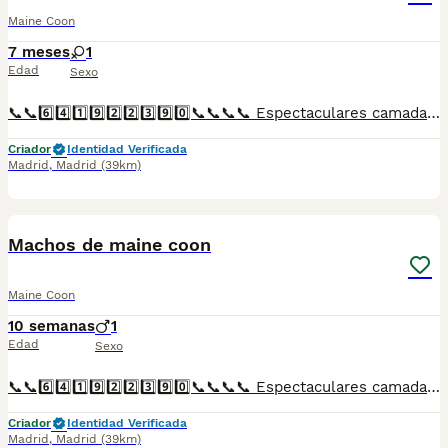
Maine Coon
7 meses
1
Edad
Sexo
📞📞6️⃣4️⃣1️⃣9️⃣2️⃣2️⃣3️⃣9️⃣0️⃣📞📞📞📞 Espectaculares camadas de gatitos de Maine Coon nacionales descendientes de las mejores líneas de sangre. Disponibles tanto hembras como machos. Las camadas están bajo supervisión veterinaria desde su nacimiento hasta que son entregadas a su nueva familia. Criados por un equipo de profesionales y mejores personas que, con más de 20 años de experiencia , cuidan a los animales por vocación, aplicando una cría ética y responsable para que cada cachorro se desarrolle con la mejor salud y con un buen temperamento. Todos los cachorritos se entregan con unos dos meses y medio de edad y sus vacunas correspondientes, desparasitados interna y externamente, con certificado de salud, y garantía tanto por enfermedad vírica como congénito genética. Posibilidad de entregar en toda España mediante transporte propio preparado para animales y con chofer privado. Los precios pueden variar según las características y morfología de cada cachorro. Añádenos al whats app o llámanos, y encantados atenderemos todas tus dudas y consultas. Teléfono / Whats app: 641 92 23 90
Criador
Identidad Verificada
Madrid
,
Madrid
(39km)
1
Machos de maine coon
Maine Coon
10 semanas
1
Edad
Sexo
📞📞6️⃣4️⃣1️⃣9️⃣2️⃣2️⃣3️⃣9️⃣0️⃣📞📞📞📞 Espectaculares camadas de perritos de machos y hembras de maine coon nacionales descendientes de las mejores líneas de sangre. Disponibles tanto hembras como machos. Las camadas están bajo supervisión veterinaria desde su nacimiento hasta que son entregadas a su nueva familia. Criados por un equipo de profesionales y mejores personas que, con más de 20 años de experiencia , cuidan a los animales por vocación, aplicando una cría ética y responsable para que cada cachorro se desarrolle con la mejor salud y con un buen temperamento. Todos los cachorritos se entregan con unos dos meses y medio de edad y sus vacunas correspondientes, desparasitados interna y externamente, con certificado de salud, y garantía tanto por enfermedad vírica como congénito genética. Posibilidad de entregar en toda España mediante transporte propio preparado para animales y con chofer privado. Los precios pueden variar según las características y morfología de cada cachorro. Añádenos al whats app o llámanos, y encantados atenderemos todas tus dudas y consultas. Teléfono / Whats app: 641 92 23 90
Criador
Identidad Verificada
Madrid
,
Madrid
(39km)