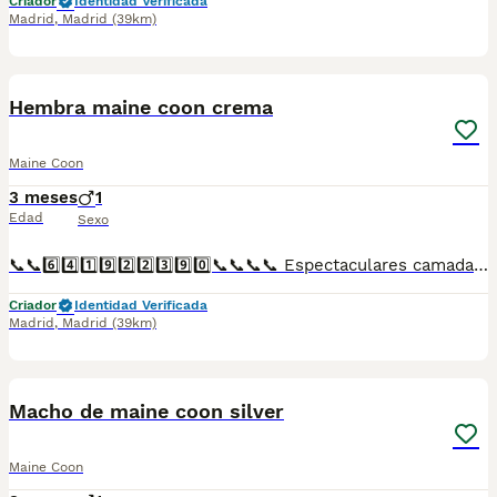
Criador
Identidad Verificada
Madrid
,
Madrid
(39km)
1
Hembra maine coon crema
Maine Coon
3 meses
1
Edad
Sexo
📞📞6️⃣4️⃣1️⃣9️⃣2️⃣2️⃣3️⃣9️⃣0️⃣📞📞📞📞 Espectaculares camadas de perritos de machos y hembras de maine coon nacionales descendientes de las mejores líneas de sangre. Disponibles tanto hembras como machos. Las camadas están bajo supervisión veterinaria desde su nacimiento hasta que son entregadas a su nueva familia. Criados por un equipo de profesionales y mejores personas que, con más de 20 años de experiencia , cuidan a los animales por vocación, aplicando una cría ética y responsable para que cada cachorro se desarrolle con la mejor salud y con un buen temperamento. Todos los cachorritos se entregan con unos dos meses y medio de edad y sus vacunas correspondientes, desparasitados interna y externamente, con certificado de salud, y garantía tanto por enfermedad vírica como congénito genética. Posibilidad de entregar en toda España mediante transporte propio preparado para animales y con chofer privado. Los precios pueden variar según las características y morfología de cada cachorro. Añádenos al whats app o llámanos, y encantados atenderemos todas tus dudas y consultas. Teléfono / Whats app: 641 92 23 90
Criador
Identidad Verificada
Madrid
,
Madrid
(39km)
1
Macho de maine coon silver
Maine Coon