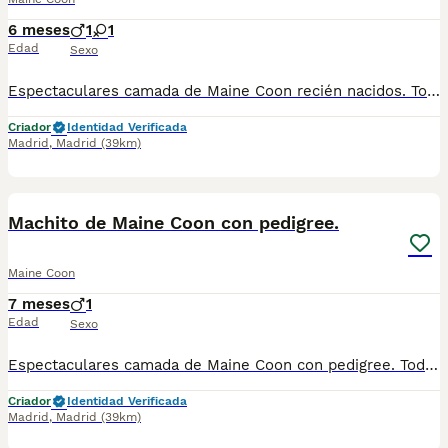
6 meses
1
1
Edad
Sexo
Espectaculares camada de Maine Coon recién nacidos. Todos los cachorritos se entregan con unos dos meses y medio de edad y sus vacunas correspondientes, desparasitados interna y externamente, con certificado de salud, y garantía tanto por enfermedad vírica como congénito genética. Posibilidad de entregar en toda España mediante transporte propio preparado para animales y con chofer privado. Los precios pueden variar según las características y morfología de cada cachorro. Añádenos al whats app o llámanos, y encantados atenderemos todas tus dudas y consultas. Teléfono / Whats app: 641 92 23 90
Criador
Identidad Verificada
Madrid
,
Madrid
(39km)
1
Machito de Maine Coon con pedigree.
Maine Coon
7 meses
1
Edad
Sexo
Espectaculares camada de Maine Coon con pedigree. Todos los cachorritos se entregan con unos dos meses y medio de edad y sus vacunas correspondientes, desparasitados interna y externamente, con certificado de salud, y garantía tanto por enfermedad vírica como congénito genética. Posibilidad de entregar en toda España mediante transporte propio preparado para animales y con chofer privado. Los precios pueden variar según las características y morfología de cada cachorro. Añádenos al whats app o llámanos, y encantados atenderemos todas tus dudas y consultas. Teléfono / Whats app: 641 92 23 90
Criador
Identidad Verificada
Madrid
,
Madrid
(39km)