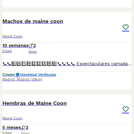
1
Machos de maine coon
Maine Coon
10 semanas
2
Edad
Sexo
📞📞6️⃣4️⃣1️⃣9️⃣2️⃣2️⃣3️⃣9️⃣0️⃣📞📞📞📞 Espectaculares camadas de perritos de machos y hembras de msine coon annacionales descendientes de las mejores líneas de sangre. Disponibles tanto hembras como machos. Las camadas están bajo supervisión veterinaria desde su nacimiento hasta que son entregadas a su nueva familia. Criados por un equipo de profesionales y mejores personas que, con más de 20 años de experiencia , cuidan a los animales por vocación, aplicando una cría ética y responsable para que cada cachorro se desarrolle con la mejor salud y con un buen temperamento. Todos los cachorritos se entregan con unos dos meses y medio de edad y sus vacunas correspondientes, desparasitados interna y externamente, con certificado de salud, y garantía tanto por enfermedad vírica como congénito genética. Posibilidad de entregar en toda España mediante transporte propio preparado para animales y con chofer privado. Los precios pueden variar según las características y morfología de cada cachorro. Añádenos al whats app o llámanos, y encantados atenderemos todas tus dudas y consultas. Teléfono / Whats app: 641 92 23 90
Criador
Identidad Verificada
Madrid
,
Madrid
(39km)
2
Hembras de Maine Coon
Maine Coon
5 meses
2
Edad
Sexo