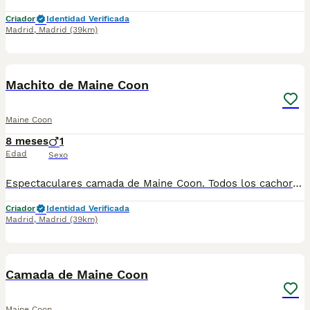
Criador
Identidad Verificada
Madrid
,
Madrid
(39km)
1
Machito de Maine Coon
Maine Coon
8 meses
1
Edad
Sexo
Espectaculares camada de Maine Coon. Todos los cachorritos se entregan con unos dos meses y medio de edad y sus vacunas correspondientes, desparasitados interna y externamente, con certificado de salud, y garantía tanto por enfermedad vírica como congénito genética. Posibilidad de entregar en toda España mediante transporte propio preparado para animales y con chofer privado. Los precios pueden variar según las características y morfología de cada cachorro. Añádenos al whats app o llámanos, y encantados atenderemos todas tus dudas y consultas. Teléfono / Whats app: 641 92 23 90
Criador
Identidad Verificada
Madrid
,
Madrid
(39km)
1
Camada de Maine Coon
Maine Coon