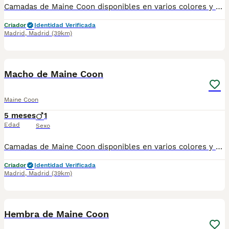
Camadas de Maine Coon disponibles en varios colores y tonalidades. Machos y hembras. Criadores responsables y familiares. Se entregan a partir de 2 meses de edad y sus vacunas correspondientes, desparasitados. Todos los cachorros son descendientes de las mejores líneas nacionales. Se entregan en toda España con transporte de alta calidad preparado para animales, van en vehículo climatizado con chófer particular a cargo del comprador. Si tienes dudas o consultas sobre la raza, podemos resolver tus dudas por whats app ;) Abogamos por una cría nacional (no en países del este) en un ambiente familiar con personas con vocación en una cría ética y responsable, y que por encima de todo, aman a los animales Teléfono / Whats app: 641 92 23 90
Criador
Identidad Verificada
Madrid
,
Madrid
(39km)
1
Macho de Maine Coon
Maine Coon
5 meses
1
Edad
Sexo
Camadas de Maine Coon disponibles en varios colores y tonalidades. Machos y hembras. Criadores responsables y familiares. Se entregan a partir de 2 meses de edad y sus vacunas correspondientes, desparasitados. Todos los cachorros son descendientes de las mejores líneas nacionales. Se entregan en toda España con transporte de alta calidad preparado para animales, van en vehículo climatizado con chófer particular a cargo del comprador. Si tienes dudas o consultas sobre la raza, podemos resolver tus dudas por whats app ;) Abogamos por una cría nacional (no en países del este) en un ambiente familiar con personas con vocación en una cría ética y responsable, y que por encima de todo, aman a los animales Teléfono / Whats app: 641 92 23 90
Criador
Identidad Verificada
Madrid
,
Madrid
(39km)
1
Hembra de Maine Coon