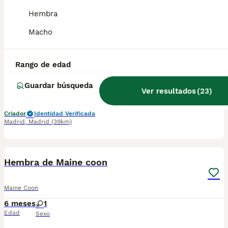
Hembra
Hembras de Maine Coon
Macho
Maine Coon
5 meses
1
1
Rango de edad
Edad
Sexo
Guardar búsqueda
Ver resultados
(
23
)
Camadas de Maine Coon disponibles en varios colores y tonalidades. Machos y hembras. Criadores responsables y familiares. Se entregan a partir de 2 meses de edad y sus vacunas correspondientes, desparasitados. Todos los cachorros son descendientes de las mejores líneas nacionales. Se entregan en toda España con transporte de alta calidad preparado para animales, van en vehículo climatizado con chófer particular a cargo del comprador. Si tienes dudas o consultas sobre la raza, podemos resolver tus dudas por whats app ;) Abogamos por una cría nacional (no en países del este) en un ambiente familiar con personas con vocación en una cría ética y responsable, y que por encima de todo, aman a los animales Teléfono / Whats app: 641 92 23 90
Criador
Identidad Verificada
Madrid
,
Madrid
(39km)
1
Hembra de Maine coon
Maine Coon
6 meses
1
Edad
Sexo