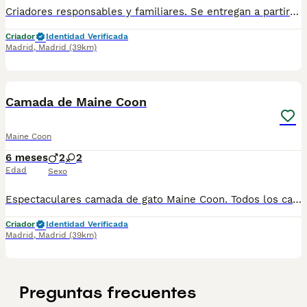
Criadores responsables y familiares. Se entregan a partir de 2 meses de edad y sus vacunas correspondientes, desparasitados. Todos los cachorros son descendientes de las mejores líneas nacionales. Se entregan en toda España con transporte de alta calidad preparado para animales, van en vehículo climatizado con chófer particular a cargo del comprador. Si tienes dudas o consultas sobre la raza, podemos resolver tus dudas por whats app ;) Abogamos por una cría nacional (no en países del este) en un ambiente familiar con personas con vocación en una cría ética y responsable, y que por encima de todo, aman a los animales Teléfono / Whats app: 641 92 23 90
Criador
Identidad Verificada
Madrid
,
Madrid
(39km)
2
Camada de Maine Coon
Maine Coon
6 meses
2
2
Edad
Sexo
Espectaculares camada de gato Maine Coon. Todos los cachorritos se entregan con unos dos meses y medio de edad y sus vacunas correspondientes, desparasitados interna y externamente, con certificado de salud, y garantía tanto por enfermedad vírica como congénito genética. Posibilidad de entregar en toda España mediante transporte propio preparado para animales y con chofer privado. Los precios pueden variar según las características y morfología de cada cachorro. Añádenos al whats app o llámanos, y encantados atenderemos todas tus dudas y consultas. Teléfono / Whats app: 641 92 23 90
Criador
Identidad Verificada
Madrid
,
Madrid
(39km)
Preguntas frecuentes