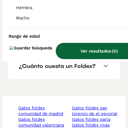
¿Son sanos los gatos
Hembra
Foldex?
Macho
¿Qué características tiene la
Rango de edad
raza de gato Foldex?
Guardar búsqueda
Ver resultados
(
0
)
¿Cuánto cuesta un Foldex?
gatos foldex
gatos foldex san
comunidad de madrid
lorenzo de el escorial
gatos foldex
gatos foldex parla
comunidad valenciana
gatos foldex rivas