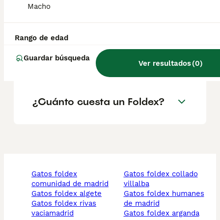
¿Son sanos los gatos
Macho
Foldex?
Rango de edad
¿Qué características tiene la
Guardar búsqueda
raza de gato Foldex?
Ver resultados
(
0
)
¿Cuánto cuesta un Foldex?
gatos foldex
gatos foldex collado
comunidad de madrid
villalba
gatos foldex algete
gatos foldex humanes
gatos foldex rivas
de madrid
vaciamadrid
gatos foldex arganda