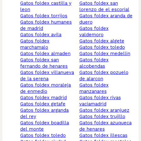
gatos foldex castilla y
gatos foldex san
leon
lorenzo de el escorial
gatos foldex torrijos
gatos foldex aranda de
gatos foldex humanes
duero
de madrid
gatos foldex
gatos foldex avila
valdemoro
gatos foldex
gatos foldex algete
marchamalo
gatos foldex toledo
gatos foldex almaden
gatos foldex medellin
gatos foldex san
gatos foldex
fernando de henares
alcobendas
gatos foldex villanueva
gatos foldex pozuelo
de la serena
de alarcon
gatos foldex moraleja
gatos foldex
de enmedio
manzanares
gatos foldex madrid
gatos foldex rivas
gatos foldex getafe
vaciamadrid
gatos foldex arganda
gatos foldex aranjuez
del rey
gatos foldex trujillo
gatos foldex boadilla
gatos foldex azuqueca
del monte
de henares
gatos foldex toledo
gatos foldex illescas