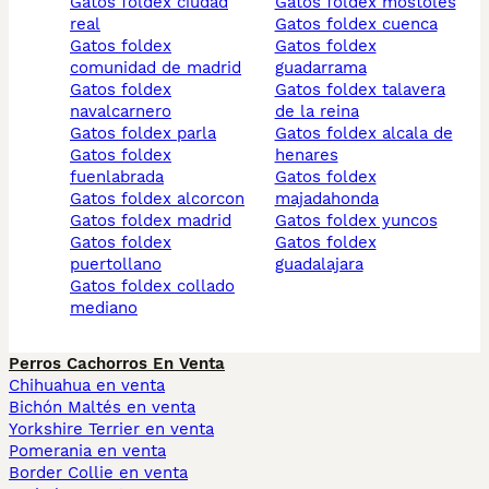
gatos foldex ciudad
gatos foldex mostoles
real
gatos foldex cuenca
gatos foldex
gatos foldex
comunidad de madrid
guadarrama
gatos foldex
gatos foldex talavera
navalcarnero
de la reina
gatos foldex parla
gatos foldex alcala de
gatos foldex
henares
fuenlabrada
gatos foldex
gatos foldex alcorcon
majadahonda
gatos foldex madrid
gatos foldex yuncos
gatos foldex
gatos foldex
puertollano
guadalajara
gatos foldex collado
mediano
Perros Cachorros En Venta
Chihuahua en venta
Bichón Maltés en venta
Yorkshire Terrier en venta
Pomerania en venta
Border Collie en venta