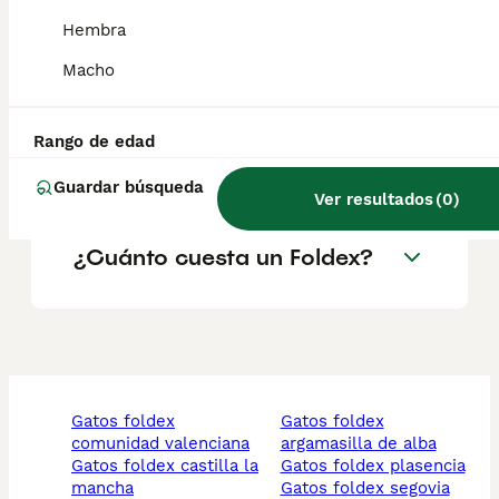
¿Son sanos los gatos
Hembra
Foldex?
Macho
¿Qué características tiene la
Rango de edad
raza de gato Foldex?
Guardar búsqueda
Ver resultados
(
0
)
¿Cuánto cuesta un Foldex?
gatos foldex
gatos foldex
comunidad valenciana
argamasilla de alba
gatos foldex castilla la
gatos foldex plasencia
mancha
gatos foldex segovia