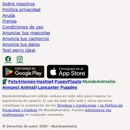
Sobre nosotros
Politica privacidad
Ayuda
Prensa
Condiciones de uso
Anunciar tus mascotas
Anuncia tus cachorros
Anuncia tus gatos
Test perro ideal
Pets4Homes
Hastnet
PuppyPlaats
MundoAnimalia
Annunci Animali
Lancaster Puppies
MundoAnimalia.com utiliza cookies en este sitio para mejorar tu
experiencia de usuario. El uso de este sitio web y otros servicios
constituye la aceptación de los
Términos y Condiciones
y
la Política de
Privacidad y Cookies
de MundoAnimalia. Puedes
Administrar tus
preferencias
en cualquier momento.
© Derechos de autor
2026
-
Mundoanimalia