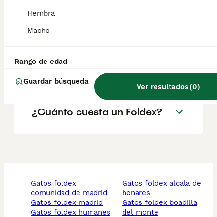
¿Son sanos los gatos
Hembra
Foldex?
Macho
¿Qué características tiene la
Rango de edad
raza de gato Foldex?
Guardar búsqueda
Ver resultados
(
0
)
¿Cuánto cuesta un Foldex?
gatos foldex
gatos foldex alcala de
comunidad de madrid
henares
gatos foldex madrid
gatos foldex boadilla
gatos foldex humanes
del monte