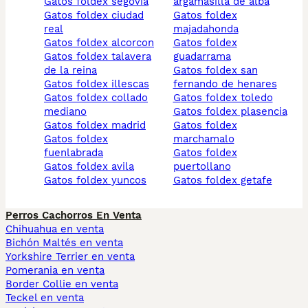
gatos foldex segovia
argamasilla de alba
gatos foldex ciudad
gatos foldex
real
majadahonda
gatos foldex alcorcon
gatos foldex
gatos foldex talavera
guadarrama
de la reina
gatos foldex san
gatos foldex illescas
fernando de henares
gatos foldex collado
gatos foldex toledo
mediano
gatos foldex plasencia
gatos foldex madrid
gatos foldex
gatos foldex
marchamalo
fuenlabrada
gatos foldex
gatos foldex avila
puertollano
gatos foldex yuncos
gatos foldex getafe
Perros Cachorros En Venta
Chihuahua en venta
Bichón Maltés en venta
Yorkshire Terrier en venta
Pomerania en venta
Border Collie en venta
Teckel en venta