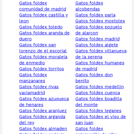
gatos foldex
gatos foldex
comunidad de madrid
alcobendas
gatos foldex castilla y
gatos foldex parla
leon
gatos foldex mostoles
gatos foldex toledo
gatos foldex pozuelo
gatos foldex aranda de
de alarcon
duero
gatos foldex madrid
gatos foldex san
gatos foldex algete
lorenzo de el escorial
gatos foldex villanueva
gatos foldex moraleja
de la serena
de enmedio
gatos foldex humanes
gatos foldex torrijos
de madrid
gatos foldex
gatos foldex don
manzanares
benito
gatos foldex rivas
gatos foldex medellin
vaciamadrid
gatos foldex cuenca
gatos foldex azuqueca
gatos foldex boadilla
de henares
del monte
gatos foldex aranjuez
gatos foldex leganes
gatos foldex arganda
gatos foldex el viso de
del rey
san juan
gatos foldex almaden
gatos foldex