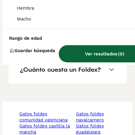
¿Son sanos los gatos
Hembra
Foldex?
Macho
¿Qué características tiene la
Rango de edad
raza de gato Foldex?
Guardar búsqueda
Ver resultados
(
0
)
¿Cuánto cuesta un Foldex?
gatos foldex
gatos foldex
comunidad valenciana
navalcarnero
gatos foldex castilla la
gatos foldex
mancha
guadalajara