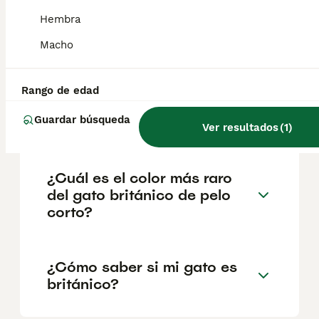
salud y el bienestar de los animales.
Hembra
Informarse bien y comparar opciones antes
de comprometerse siempre es la mejor
Macho
decisión.
Rango de edad
¿Qué precio tiene un gato
Guardar búsqueda
británico?
Ver resultados
(
1
)
¿Cuál es el color más raro
del gato británico de pelo
corto?
¿Cómo saber si mi gato es
británico?