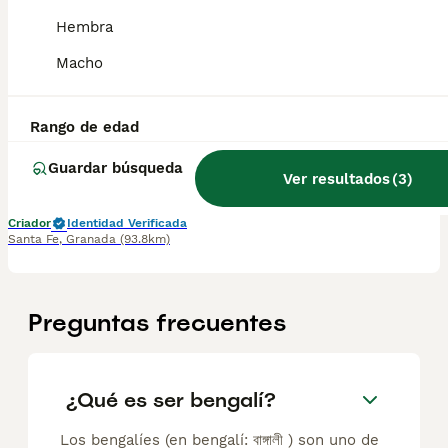
Hembra
Hembra de bengalí snow
Macho
Bengalí
7 meses
1
Rango de edad
Edad
Sexo
Guardar búsqueda
Ver resultados
(
3
)
Espectaculares camada de bengalí snow nacionales. Todos los cachorritos se entregan con unos dos meses y medio de edad y sus vacunas correspondientes, desparasitados interna y externamente, con certificado de salud, y garantía tanto por enfermedad vírica como congénito genética. Posibilidad de entregar en toda España mediante transporte propio preparado para animales y con chofer privado. Los precios pueden variar según las características y morfología de cada cachorro. Añádenos al whatsapp o llámanos, y encantados atenderemos todas tus dudas y consultas. Teléfono / Whatsapp: 641 92 23 90
Criador
Identidad Verificada
Santa Fe
,
Granada
(93.8km)
Preguntas frecuentes
¿Qué es ser bengalí?
Los bengalíes (en bengalí: বাঙ্গালী ) son uno de