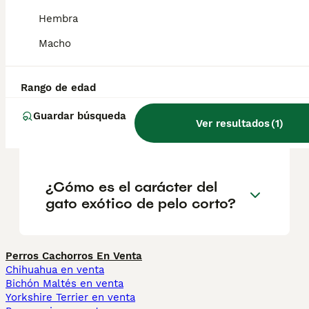
Hembra
Macho
¿Cuánto cuesta un gatito
exótico de pelo corto?
Rango de edad
¿Qué raza es el gato exótico
Guardar búsqueda
Ver resultados
(
1
)
de pelo corto?
¿Cómo es el carácter del
gato exótico de pelo corto?
Perros Cachorros En Venta
Chihuahua en venta
Bichón Maltés en venta
Yorkshire Terrier en venta