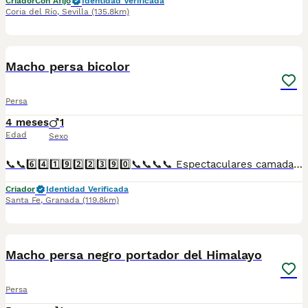
Criador
Con Afijo
Identidad Verificada
Coria del Río
,
Sevilla
(135.8km)
1
Macho persa bicolor
Persa
4 meses
1
Edad
Sexo
📞📞6️⃣4️⃣1️⃣9️⃣2️⃣2️⃣3️⃣9️⃣0️⃣📞📞📞📞 Espectaculares camadas de gatitos de presa bicolor nacionales descendientes de las mejores líneas de sangre. Disponibles tanto hembras como machos. Las camadas están bajo supervisión veterinaria desde su nacimiento hasta que son entregadas a su nueva familia. Criados por un equipo de profesionales y mejores personas que, con más de 20 años de experiencia , cuidan a los animales por vocación, aplicando una cría ética y responsable para que cada cachorro se desarrolle con la mejor salud y con un buen temperamento. Todos los cachorritos se entregan con unos dos meses y medio de edad y sus vacunas correspondientes, desparasitados interna y externamente, con certificado de salud, y garantía tanto por enfermedad vírica como congénito genética. Posibilidad de entregar en toda España mediante transporte propio preparado para animales y con chofer privado. Los precios pueden variar según las características y morfología de cada cachorro. Añádenos al whats app o llámanos, y encantados atenderemos todas tus dudas y consultas. Teléfono / Whats app: 641 92 23 90
Criador
Identidad Verificada
Santa Fe
,
Granada
(119.8km)
1
Macho persa negro portador del Himalayo
Persa