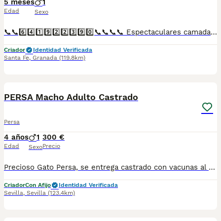
5 meses
1
Edad
Sexo
📞📞6️⃣4️⃣1️⃣9️⃣2️⃣2️⃣3️⃣9️⃣0️⃣📞📞📞📞 Espectaculares camadas de gatitos de persa negro portados del himalayo nacionales descendientes de las mejores líneas de sangre. Disponibles tanto hembras como machos. Las camadas están bajo supervisión veterinaria desde su nacimiento hasta que son entregadas a su nueva familia. Criados por un equipo de profesionales y mejores personas que, con más de 20 años de experiencia , cuidan a los animales por vocación, aplicando una cría ética y responsable para que cada cachorro se desarrolle con la mejor salud y con un buen temperamento. Todos los cachorritos se entregan con unos dos meses y medio de edad y sus vacunas correspondientes, desparasitados interna y externamente, con certificado de salud, y garantía tanto por enfermedad vírica como congénito genética. Posibilidad de entregar en toda España mediante transporte propio preparado para animales y con chofer privado. Los precios pueden variar según las características y morfología de cada cachorro. Añádenos al whats app o llámanos, y encantados atenderemos todas tus dudas y consultas. Teléfono / Whats app: 641 92 23 90
Criador
Identidad Verificada
Santa Fe
,
Granada
(119.8km)
1
PRO
PERSA Macho Adulto Castrado
Persa
4 años
1
300 €
Edad
Precio
Sexo
Precioso Gato Persa, se entrega castrado con vacunas al día, desparasitado, pasaporte, chip y rabia. Por favor sólo personas de Sevilla o provincia sin más animales.
Criador
Con Afijo
Identidad Verificada
Sevilla
,
Sevilla
(123.4km)
2