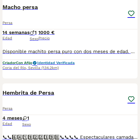
Macho persa
Persa
14 semanas
1
1000 €
Edad
Precio
Sexo
Disponible machito persa puro con dos meses de edad. Criadora autorizada y registrada en la asociación internacional CFA. Se entrega castrado, con sus vacunas al día y con chip.
Criador
Con Afijo
Identidad Verificada
Coria del Río
,
Sevilla
(134.2km)
1
Hembrita de Persa
Persa
4 meses
1
Edad
Sexo
📞📞6️⃣4️⃣1️⃣9️⃣2️⃣2️⃣3️⃣9️⃣0️⃣📞📞📞📞 Espectaculares camadas de perritos de persa nacionales descendientes de las mejores líneas de sangre. Disponibles tanto hembras como machos. Las camadas están bajo supervisión veterinaria desde su nacimiento hasta que son entregadas a su nueva familia. Criados por un equipo de profesionales y mejores personas que, con más de 20 años de experiencia , cuidan a los animales por vocación, aplicando una cría ética y responsable para que cada cachorro se desarrolle con la mejor salud y con un buen temperamento. Todos los cachorritos se entregan con unos dos meses y medio de edad y sus vacunas correspondientes, desparasitados interna y externamente, con certificado de salud, y garantía tanto por enfermedad vírica como congénito genética. Posibilidad de entregar en toda España mediante transporte propio preparado para animales y con chofer privado. Los precios pueden variar según las características y morfología de cada cachorro. Añádenos al whats app o llámanos, y encantados atenderemos todas tus dudas y consultas. Teléfono / Whats app: 641 92 23 90