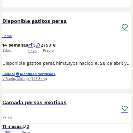
8
3
Disponible gatitos persa
Persa
14 semanas
3
2
750 €
Edad
Precio
Sexo
Disponible gatitos persa himalayos nacido el 28 de abril ya comiendo muy bien y haciendo sus cositas en el arenal se entregan vacunados desparasitado con tu cartilla veterinaria al día tengo macho y hembra elegir para más información al teléfono 679-80 5021 te mando fotos y vídeos por whatsapp
Criador
Identidad Verificada
Viñuela
,
Málaga
(125.3km)
4
Camada persas exoticos
Persa
11 meses
2
Edad
Sexo