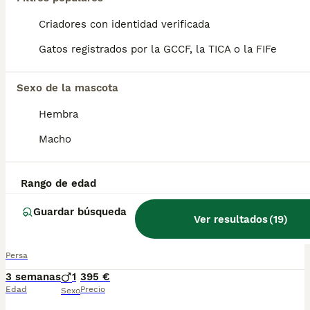
Criadores con identidad verificada
Gatos persas
Gatos registrados por la GCCF, la TICA o la FIFe
Persa
6 semanas
1
1
475 €
Sexo de la mascota
Edad
Precio
Sexo
Hembra
Nueva camada de gatos persas, nacidos el 23 de junio, hembra ojos azules, macho. Se entregan vacunados desparacitado y con cartilla veterinaria. Para mas información por wasap al 610704512. Se recojen en jaen.
Macho
Criador
Málaga
,
Málaga
(133.3km)
Rango de edad
4
Guardar búsqueda
Ver resultados
(
19
)
Gato persa
Persa
3 semanas
1
395 €
Edad
Precio
Sexo