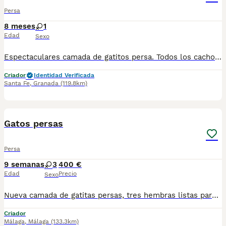
Persa
8 meses
1
Edad
Sexo
Espectaculares camada de gatitos persa. Todos los cachorritos se entregan con unos dos meses y medio de edad y sus vacunas correspondientes, desparasitados interna y externamente, con certificado de salud, y garantía tanto por enfermedad vírica como congénito genética. Posibilidad de entregar en toda España mediante transporte propio preparado para animales y con chofer privado. Los precios pueden variar según las características y morfología de cada cachorro. Añádenos al whats app o llámanos, y encantados atenderemos todas tus dudas y consultas. Teléfono / Whats app: 641 92 23 90
Criador
Identidad Verificada
Santa Fe
,
Granada
(119.8km)
7
Gatos persas
Persa
9 semanas
3
400 €
Edad
Precio
Sexo
Nueva camada de gatitas persas, tres hembras listas para recojer, criados en ambiente familiar. Para mas información por wasap al 610704512
Criador
Málaga
,
Málaga
(133.3km)