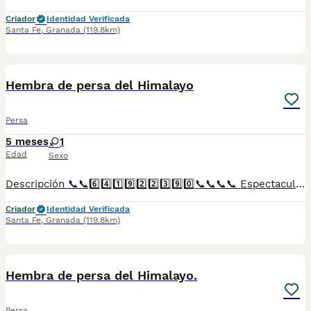
Criador
Identidad Verificada
Santa Fe
,
Granada
(119.8km)
1
Hembra de persa del Himalayo
Persa
5 meses
1
Edad
Sexo
Descripción 📞📞6️⃣4️⃣1️⃣9️⃣2️⃣2️⃣3️⃣9️⃣0️⃣📞📞📞📞 Espectaculares camadas de perritos de persa del Himalayo nacionales descendientes de las mejores líneas de sangre. Disponibles tanto hembras como machos. Las camadas están bajo supervisión veterinaria desde su nacimiento hasta que son entregadas a su nueva familia. Criados por un equipo de profesionales y mejores personas que, con más de 20 años de experiencia , cuidan a los animales por vocación, aplicando una cría ética y responsable para que cada cachorro se desarrolle con la mejor salud y con un buen temperamento. Todos los cachorritos se entregan con unos dos meses y medio de edad y sus vacunas correspondientes, desparasitados interna y externamente, con certificado de salud, y garantía tanto por enfermedad vírica como congénito genética. Posibilidad de entregar en toda España mediante transporte propio preparado para animales y con chofer privado. Los precios pueden variar según las características y morfología de cada cachorro. Añádenos al whats app o llámanos, y encantados atenderemos todas tus dudas y consultas. Teléfono / Whats app: 641 92 23 90
Criador
Identidad Verificada
Santa Fe
,
Granada
(119.8km)
1
Hembra de persa del Himalayo.
Persa