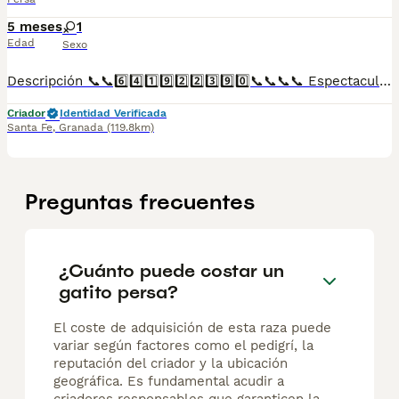
5 meses
1
Edad
Sexo
Descripción 📞📞6️⃣4️⃣1️⃣9️⃣2️⃣2️⃣3️⃣9️⃣0️⃣📞📞📞📞 Espectaculares camadas de perritos de persa del Himalayo nacionales descendientes de las mejores líneas de sangre. Disponibles tanto hembras como machos. Las camadas están bajo supervisión veterinaria desde su nacimiento hasta que son entregadas a su nueva familia. Criados por un equipo de profesionales y mejores personas que, con más de 20 años de experiencia , cuidan a los animales por vocación, aplicando una cría ética y responsable para que cada cachorro se desarrolle con la mejor salud y con un buen temperamento. Todos los cachorritos se entregan con unos dos meses y medio de edad y sus vacunas correspondientes, desparasitados interna y externamente, con certificado de salud, y garantía tanto por enfermedad vírica como congénito genética. Posibilidad de entregar en toda España mediante transporte propio preparado para animales y con chofer privado. Los precios pueden variar según las características y morfología de cada cachorro. Añádenos al whats app o llámanos, y encantados atenderemos todas tus dudas y consultas. Teléfono / Whats app: 641 92 23 90
Criador
Identidad Verificada
Santa Fe
,
Granada
(119.8km)
Preguntas frecuentes
¿Cuánto puede costar un
gatito persa?
El coste de adquisición de esta raza puede
variar según factores como el pedigrí, la
reputación del criador y la ubicación
geográfica. Es fundamental acudir a