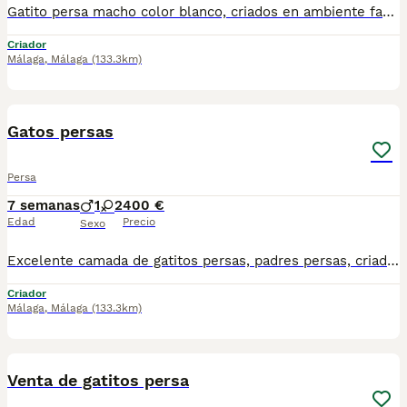
Gatito persa macho color blanco, criados en ambiente familiar. Nacido el 14 de julio. Se recojen en fuente de piedra, un pueblo de malaga para mas información por wasap al 610704512
Criador
Málaga
,
Málaga
(133.3km)
3
Gatos persas
Persa
7 semanas
1
2
400 €
Edad
Precio
Sexo
Excelente camada de gatitos persas, padres persas, criados en ambiente familiar. Se recogen en Madrid, no se envían. Para más información y fotos o vídeos teléfono 644 35 36 12
Criador
Málaga
,
Málaga
(133.3km)
1
Venta de gatitos persa