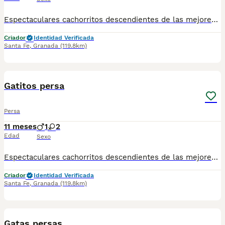
Espectaculares cachorritos descendientes de las mejores líneas de sangre. Las camadas están bajo supervisión veterinaria desde su nacimiento hasta que son entregadas a su nueva familia. Criados por un equipo de profesionales y mejores personas que, con años de experiencia a sus espaldas, cuidan a los animales por vocación, aplicando una cría ética y responsable para que cada cachorro se desarrolle con la mejor salud y con un buen temperamento. Todos los cachorritos se entregan con unos dos meses y medio de edad y sus vacunas correspondientes, desparasitados interna y externamente, con certificado de salud, y garantía tanto por enfermedad vírica como congénito genética. Posibilidad de entregar en toda España mediante transporte propio habilitado para perros y con chofer privado. Los precios pueden variar según las características y morfología de cada cachorro. Puedes contactar en el 696 09 34 48
Criador
Identidad Verificada
Santa Fe
,
Granada
(119.8km)
1
Gatitos persa
Persa
11 meses
1
2
Edad
Sexo
Espectaculares cachorritos descendientes de las mejores líneas de sangre. Disponibles machos y hembras Las camadas están bajo supervisión veterinaria desde su nacimiento hasta que son entregadas a su nueva familia. Criados por un equipo de profesionales y mejores personas que, con años de experiencia a sus espaldas, cuidan a los animales por vocación, aplicando una cría ética y responsable para que cada cachorro se desarrolle con la mejor salud y con un buen temperamento. Todos los cachorritos se entregan con unos dos meses y medio de edad y sus vacunas correspondientes, desparasitados interna y externamente, con certificado de salud, y garantía tanto por enfermedad vírica como congénito genética. Posibilidad de entregar en toda España mediante transporte propio habilitado para perros y con chofer privado. Los precios pueden variar según las características y morfología de cada cachorro. Puedes contactar en el 696 09 34 48
Criador
Identidad Verificada
Santa Fe
,
Granada
(119.8km)
9
Gatas persas