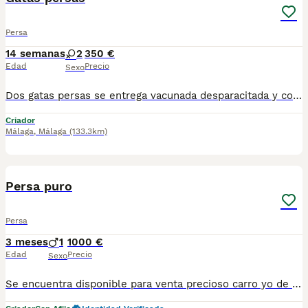
Persa
14 semanas
2
350 €
Edad
Precio
Sexo
Dos gatas persas se entrega vacunada desparacitada y con cartilla, se recojen en Sevilla. Listas para recojer. Para mas información por wasap al 610704512. La gris 350 la blanca 375
Criador
Málaga
,
Málaga
(133.3km)
1
Persa puro
Persa
3 meses
1
1000 €
Edad
Precio
Sexo
Se encuentra disponible para venta precioso carro yo de tres meses de edad de Persa Puro de color blanco. Se entrega para compañía con sus vacunas al día, microchip, desparasitado y castrado. Criadora autorizada por la Junta de Andalucía con núcleo zoológico.