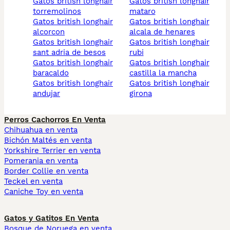
gatos british longhair
gatos british longhair
torremolinos
mataro
gatos british longhair
gatos british longhair
alcorcon
alcala de henares
gatos british longhair
gatos british longhair
sant adria de besos
rubi
gatos british longhair
gatos british longhair
baracaldo
castilla la mancha
gatos british longhair
gatos british longhair
andujar
girona
Perros Cachorros En Venta
Chihuahua en venta
Bichón Maltés en venta
Yorkshire Terrier en venta
Pomerania en venta
Border Collie en venta
Teckel en venta
Caniche Toy en venta
Gatos y Gatitos En Venta
Bosque de Noruega en venta