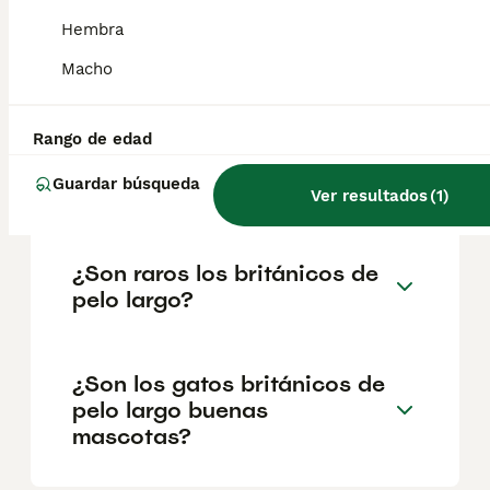
salud y el bienestar de los animales.
Hembra
Informarse bien y comparar opciones antes
de comprometerse siempre es la mejor
Macho
decisión.
Rango de edad
¿Cuál es la raza de gato
Guardar búsqueda
británico de pelo largo?
Ver resultados
(
1
)
¿Son raros los británicos de
pelo largo?
¿Son los gatos británicos de
pelo largo buenas
mascotas?