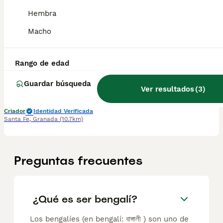
Hembra
Hembra de bengalí snow
Macho
Bengalí
7 meses
1
Rango de edad
Edad
Sexo
Guardar búsqueda
Ver resultados
(
3
)
Espectaculares camada de bengalí snow nacionales. Todos los cachorritos se entregan con unos dos meses y medio de edad y sus vacunas correspondientes, desparasitados interna y externamente, con certificado de salud, y garantía tanto por enfermedad vírica como congénito genética. Posibilidad de entregar en toda España mediante transporte propio preparado para animales y con chofer privado. Los precios pueden variar según las características y morfología de cada cachorro. Añádenos al whatsapp o llámanos, y encantados atenderemos todas tus dudas y consultas. Teléfono / Whatsapp: 641 92 23 90
Criador
Identidad Verificada
Santa Fe
,
Granada
(10.7km)
Preguntas frecuentes
¿Qué es ser bengalí?
Los bengalíes (en bengalí: বাঙ্গালী ) son uno de