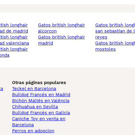
gatos british longhair
gatos british longhair
ad de madrid
alcorcon
san sebastian de 
gatos british longhair
reyes
d valenciana
madrid
gatos british longhair
mostoles
onda
Otras páginas populares
ta
Teckel en Barcelona
Bulldog Francés en Madrid
Bichón Maltés en València
Chihuahua en Sevilla
Bulldog Francés en Galicia
Caniche Toy en venta en
Barcelona
Perros en adopcion