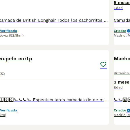
5 mese
Edad
Espectaculares camada de British Longhair Todos los cachorritos se entregan con unos dos meses y medio de edad y sus vacunas correspondientes, desparasitados interna y externamente, con certificado de salud, y garantía tanto por enfermedad vírica como congénito genética. Posibilidad de entregar en toda España mediante transporte propio preparado para animales y con chofer privado. Los precios pueden variar según las características y morfología de cada cachorro. Añádenos al whats app o llámanos, y encantados atenderemos todas tus dudas y consultas. Teléfono / Whats app: 641 92 23 90
Verificada
Criador
govia
(52.9km)
Madrid
,
M
1
n.pelo cortp
Macho 
rgo
Británico
3 mese
Edad
📞6️⃣4️⃣1️⃣9️⃣2️⃣2️⃣3️⃣9️⃣0️⃣📞📞📞📞 Espectaculares camadas de de machos y hembras de golden de pelo corto chinchilla nacionales descendientes de las mejores líneas de sangre. Disponibles tanto hembras como machos. Las camadas están bajo supervisión veterinaria desde su nacimiento hasta que son entregadas a su nueva familia. Criados por un equipo de profesionales y mejores personas que, con más de 20 años de experiencia , cuidan a los animales por vocación, aplicando una cría ética y responsable para que cada cachorro se desarrolle con la mejor salud y con un buen temperamento. Todos los cachorritos se entregan con unos dos meses y medio de edad y sus vacunas correspondientes, desparasitados interna y externamente, con certificado de salud, y garantía tanto por enfermedad vírica como congénito genética. Posibilidad de entregar en toda España mediante transporte propio preparado para animales y con chofer privado. Los precios pueden variar según las características y morfología de cada cachorro. Añádenos al whats app o llámanos, y encantados atenderemos todas tus dudas y consultas. Teléfono / Whats app: 641 92 23 90
Verificada
Criador
4km)
Madrid
,
M