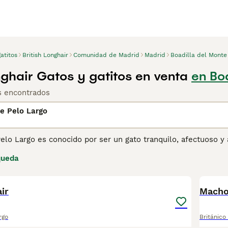
atitos
British Longhair
Comunidad de Madrid
Madrid
Boadilla del Monte
nghair Gatos y gatitos en venta
en Bo
os encontrados
de Pelo Largo
Pelo Largo es conocido por ser un gato tranquilo, afectuoso 
e no son demasiado exigentes. Aunque han existido durante mu
queda
o Largo no está reconocido como raza por la GCCF, aunque sí lo
1
elaje.
ir
ina de consejos de compra de Británico de pelo largo
para obt
Macho
rgo
Británico