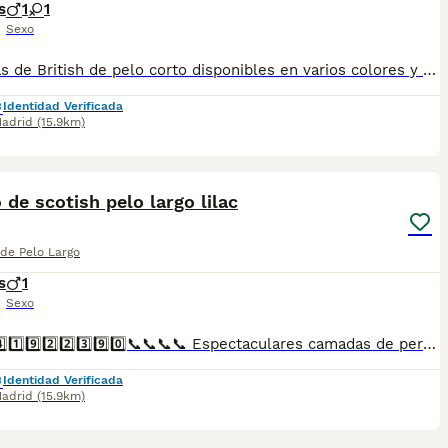
s
1
1
Sexo
Camadas de British de pelo corto disponibles en varios colores y tonalidades. Machos y hembras. Criadores responsables y familiares. Se entregan a partir de 2 meses de edad y sus vacunas correspondientes, desparasitados. Todos los cachorros son descendientes de las mejores líneas nacionales. Se entregan en toda España con transporte de alta calidad preparado para animales, van en vehículo climatizado con chófer particular a cargo del comprador. Si tienes dudas o consultas sobre la raza, podemos resolver tus dudas por whats app ;) Abogamos por una cría nacional (no en países del este) en un ambiente familiar con personas con vocación en una cría ética y responsable, y que por encima de todo, aman a los animales Teléfono / Whats app: 641 92 23 90
Identidad Verificada
adrid
(15.9km)
1
de scotish pelo largo lilac
 de Pelo Largo
s
1
Sexo
📞📞6️⃣4️⃣1️⃣9️⃣2️⃣2️⃣3️⃣9️⃣0️⃣📞📞📞📞 Espectaculares camadas de perritos de machos y hembras de scotish nacionales descendientes de las mejores líneas de sangre. Disponibles tanto hembras como machos. Las camadas están bajo supervisión veterinaria desde su nacimiento hasta que son entregadas a su nueva familia. Criados por un equipo de profesionales y mejores personas que, con más de 20 años de experiencia , cuidan a los animales por vocación, aplicando una cría ética y responsable para que cada cachorro se desarrolle con la mejor salud y con un buen temperamento. Todos los cachorritos se entregan con unos dos meses y medio de edad y sus vacunas correspondientes, desparasitados interna y externamente, con certificado de salud, y garantía tanto por enfermedad vírica como congénito genética. Posibilidad de entregar en toda España mediante transporte propio preparado para animales y con chofer privado. Los precios pueden variar según las características y morfología de cada cachorro. Añádenos al whats app o llámanos, y encantados atenderemos todas tus dudas y consultas. Teléfono / Whats app: 641 92 23 90
Identidad Verificada
adrid
(15.9km)