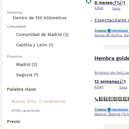
8 meses
1
1
Edad
Sexo
Distancia
Comunidad
Criador
Identidad 
Comunidad de Madrid (3)
Navas de Riofrío
,
Se
Castilla y León (1)
Provincia
Hembra golde
Madrid (3)
Británico de Pelo La
Segovia (1)
13 semanas
1
Edad
Sexo
Palabra clave
Criador
Identidad 
0/100 caracteres
Madrid
,
Madrid
(15.
Precio