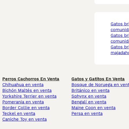
gatos british longhair
comunid
gatos british longhair
comunida
gatos british longhair
majadah
Perros Cachorros En Venta
Gatos y Gatitos En Venta
Chihuahua en venta
Bosque de Noruega en ven
Bichón Maltés en venta
Británico en venta
Yorkshire Terrier en venta
Sphynx en venta
Pomerania en venta
Bengalí en venta
Border Collie en venta
Maine Coon en venta
Teckel en venta
Persa en venta
Caniche Toy en venta