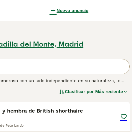
Nuevo anuncio
adilla del Monte, Madrid
y amoroso con un lado independiente en su naturaleza, lo
cho tiempo, a diferencia del Británico de Pelo Corto, el
Clasificar por
Más reciente
 está por la TICA. La única diferencia real entre ellos es la
1
ener información sobre esta raza de gato.
 y hembra de British shorthaire
 de Pelo Largo