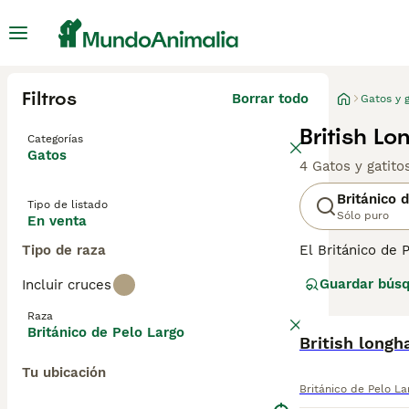
Filtros
Borrar todo
Gatos y g
British Lo
Categorías
Gatos
4 Gatos y gatit
Británico 
Tipo de listado
Sólo puro
En venta
Tipo de raza
El Británico de 
que significa qu
Guardar bús
Incluir cruces
Británico de Pel
longitud de su p
Raza
Británico de Pelo Largo
Lee nuestra
British longha
pág
Tu ubicación
Británico de Pelo La