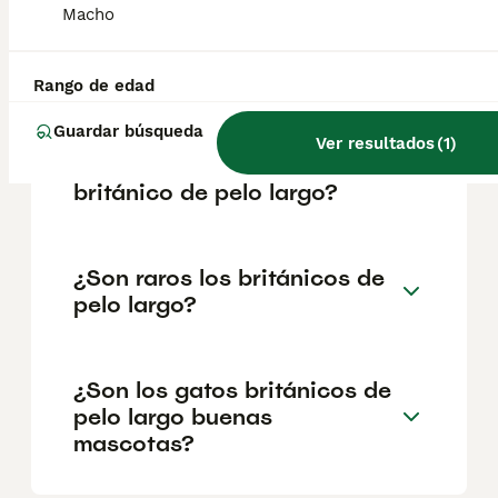
Macho
salud y el bienestar de los animales.
Informarse bien y comparar opciones antes
de comprometerse siempre es la mejor
decisión.
Rango de edad
Guardar búsqueda
Ver resultados
(
1
)
¿Cuál es la raza de gato
británico de pelo largo?
¿Son raros los británicos de
pelo largo?
¿Son los gatos británicos de
pelo largo buenas
mascotas?