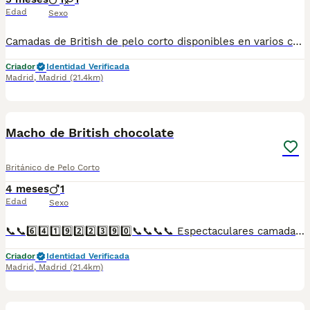
Edad
Sexo
Camadas de British de pelo corto disponibles en varios colores y tonalidades. Machos y hembras. Criadores responsables y familiares. Se entregan a partir de 2 meses de edad y sus vacunas correspondientes, desparasitados. Todos los cachorros son descendientes de las mejores líneas nacionales. Se entregan en toda España con transporte de alta calidad preparado para animales, van en vehículo climatizado con chófer particular a cargo del comprador. Si tienes dudas o consultas sobre la raza, podemos resolver tus dudas por whats app ;) Abogamos por una cría nacional (no en países del este) en un ambiente familiar con personas con vocación en una cría ética y responsable, y que por encima de todo, aman a los animales Teléfono / Whats app: 641 92 23 90
Criador
Identidad Verificada
Madrid
,
Madrid
(21.4km)
1
Macho de British chocolate
Británico de Pelo Corto
4 meses
1
Edad
Sexo
📞📞6️⃣4️⃣1️⃣9️⃣2️⃣2️⃣3️⃣9️⃣0️⃣📞📞📞📞 Espectaculares camadas de gatitos de British chocolate nacionales descendientes de las mejores líneas de sangre. Disponibles tanto hembras como machos. Las camadas están bajo supervisión veterinaria desde su nacimiento hasta que son entregadas a su nueva familia. Criados por un equipo de profesionales y mejores personas que, con más de 20 años de experiencia , cuidan a los animales por vocación, aplicando una cría ética y responsable para que cada cachorro se desarrolle con la mejor salud y con un buen temperamento. Todos los cachorritos se entregan con unos dos meses y medio de edad y sus vacunas correspondientes, desparasitados interna y externamente, con certificado de salud, y garantía tanto por enfermedad vírica como congénito genética. Posibilidad de entregar en toda España mediante transporte propio preparado para animales y con chofer privado. Los precios pueden variar según las características y morfología de cada cachorro. Añádenos al whats app o llámanos, y encantados atenderemos todas tus dudas y consultas. Teléfono / Whats app: 641 92 23 90
Criador
Identidad Verificada
Madrid
,
Madrid
(21.4km)
1