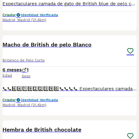
Espectaculares camada de gato de British blue de pelo corto. Todos los cachorritos se entregan con unos dos meses y medio de edad y sus vacunas correspondientes, desparasitados interna y externamente, con certificado de salud, y garantía tanto por enfermedad vírica como congénito genética. Posibilidad de entregar en toda España mediante transporte propio preparado para animales y con chofer privado. Los precios pueden variar según las características y morfología de cada cachorro. Añádenos al whats app o llámanos, y encantados atenderemos todas tus dudas y consultas. Teléfono / Whats app: 641 92 23 90
Criador
Identidad Verificada
Madrid
,
Madrid
(21.4km)
1
Macho de British de pelo Blanco
Británico de Pelo Corto
6 meses
1
Edad
Sexo
📞📞6️⃣4️⃣1️⃣9️⃣2️⃣2️⃣3️⃣9️⃣0️⃣📞📞📞📞 Espectaculares camadas de perritos de British de pelo blancodescendientes de las mejores líneas de sangre. Disponibles tanto hembras como machos. Las camadas están bajo supervisión veterinaria desde su nacimiento hasta que son entregadas a su nueva familia. Criados por un equipo de profesionales y mejores personas que, con más de 20 años de experiencia , cuidan a los animales por vocación, aplicando una cría ética y responsable para que cada cachorro se desarrolle con la mejor salud y con un buen temperamento. Todos los cachorritos se entregan con unos dos meses y medio de edad y sus vacunas correspondientes, desparasitados interna y externamente, con certificado de salud, y garantía tanto por enfermedad vírica como congénito genética. Posibilidad de entregar en toda España mediante transporte propio preparado para animales y con chofer privado. Los precios pueden variar según las características y morfología de cada cachorro. Añádenos al whats app o llámanos, y encantados atenderemos todas tus dudas y consultas. Teléfono / Whats app: 641 92 23 90
Criador
Identidad Verificada
Madrid
,
Madrid
(21.4km)
1
Hembra de British chocolate