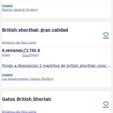
Criador
Madrid
,
Madrid
(21.4km)
3
British shorthair gran calidad
Británico de Pelo Corto
8 semanas
2
750 €
Edad
Precio
Sexo
Pongo a disposicion 2 machitos de british shorthair color naranja, gorditos preciosos. Si deseas tener a uno de estos pequeñines, escribenos ! Ahora disponibles para reserva.
Criador
Los Navalmorales
,
Toledo
(90.4km)
5
Gatos British Shortair
Británico de Pelo Corto