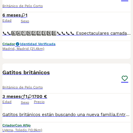
Británico de Pelo Corto
6 meses
1
Edad
Sexo
📞📞6️⃣4️⃣1️⃣9️⃣2️⃣2️⃣3️⃣9️⃣0️⃣📞📞📞📞 Espectaculares camadas de perritos de British chocolate descendientes de las mejores líneas de sangre. Disponibles tanto hembras como machos. Las camadas están bajo supervisión veterinaria desde su nacimiento hasta que son entregadas a su nueva familia. Criados por un equipo de profesionales y mejores personas que, con más de 20 años de experiencia , cuidan a los animales por vocación, aplicando una cría ética y responsable para que cada cachorro se desarrolle con la mejor salud y con un buen temperamento. Todos los cachorritos se entregan con unos dos meses y medio de edad y sus vacunas correspondientes, desparasitados interna y externamente, con certificado de salud, y garantía tanto por enfermedad vírica como congénito genética. Posibilidad de entregar en toda España mediante transporte propio preparado para animales y con chofer privado. Los precios pueden variar según las características y morfología de cada cachorro. Añádenos al whats app o llámanos, y encantados atenderemos todas tus dudas y consultas. Teléfono / Whats app: 641 92 23 90
Criador
Identidad Verificada
Madrid
,
Madrid
(21.4km)
6
Gatitos británicos
Británico de Pelo Corto
3 meses
1
1
700 €
Edad
Precio
Sexo
Gatitos británicos están buscando una nueva familia.Entrgan desde 3.5 meses de edad desparasitados,vacunados,con microchip y cartilla sanitaria.Mas información WhatsApp 722275311.
Criador
Con Afijo
Ugena
,
Toledo
(10.9km)