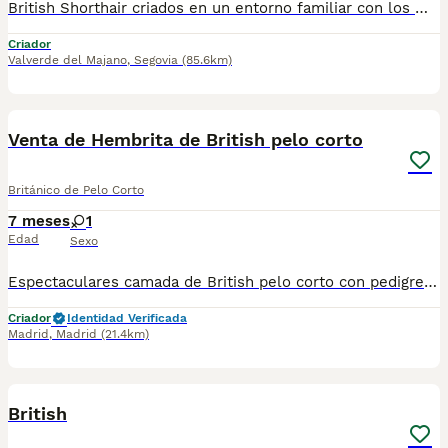
British Shorthair criados en un entorno familiar con los mejores cuidados en núcleo zoológico habilitado. Como veterinario, doy máxima importancia a la salud y al bienestar de mis gatos. Todos los gatitos se entregan revisados, vacunados, desparasitados, con microchip y cartilla sanitaria al día, ofreciendo todas las garantías sanitarias y el asesoramiento necesario para su correcta adaptación a su nuevo hogar. Solo se entregan a familias responsables que les proporcionen un hogar para toda la vida. No se entregan hasta los 2.5 meses de edad.
Criador
Valverde del Majano
,
Segovia
(85.6km)
1
Venta de Hembrita de British pelo corto
Británico de Pelo Corto
7 meses
1
Edad
Sexo
Espectaculares camada de British pelo corto con pedigree. Todos los cachorritos se entregan con unos dos meses y medio de edad y sus vacunas correspondientes, desparasitados interna y externamente, con certificado de salud, y garantía tanto por enfermedad vírica como congénito genética. Posibilidad de entregar en toda España mediante transporte propio preparado para animales y con chofer privado. Los precios pueden variar según las características y morfología de cada cachorro. Añádenos al whats app o llámanos, y encantados atenderemos todas tus dudas y consultas. Teléfono / Whats app: 641 92 23 90
Criador
Identidad Verificada
Madrid
,
Madrid
(21.4km)
1
British