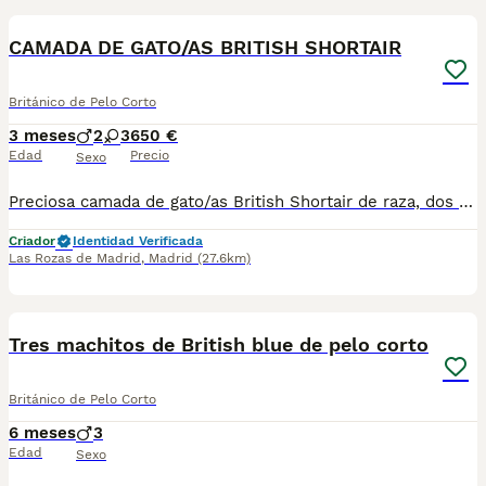
CAMADA DE GATO/AS BRITISH SHORTAIR
Británico de Pelo Corto
3 meses
2
3
650 €
Edad
Precio
Sexo
Preciosa camada de gato/as British Shortair de raza, dos machos y tres hembras, con su protocolo sanitario y documentación vigente, vacunas, desparasitaciones internas y externas. Son gatos y gatas, independientes, muy cariñosos, juguetones y criados en ambiente familiar. Precio de 650€ cada uno. Hay dos machos y tres hembras. Foto 1 hembra Fotos de 2-4 macho Fotos 5-7 macho Fotos de 8-10 hembra Fotos de 11-13 hembra Fotos de 14-15 hembra Para más información por llamada o WhatsApp al teléfono 679971075.
Criador
Identidad Verificada
Las Rozas de Madrid
,
Madrid
(27.6km)
2
Tres machitos de British blue de pelo corto
Británico de Pelo Corto
6 meses
3
Edad
Sexo