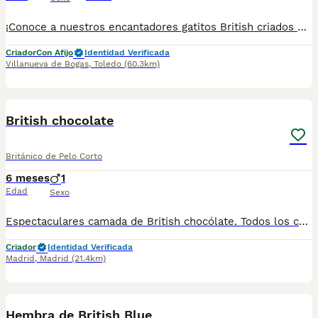
¡Conoce a nuestros encantadores gatitos British criados en un ambiente familiar! Estos adorables felinos son conocidos por su carácter equilibrado, su pelaje suave y su aspecto regio. En nuestra camada encontrarás una amplia gama de colores, desde el clásico gris atigrado hasta el elegante beige o el blanco puro. Nuestros gatitos British son el compañero perfecto para aquellos que buscan un amigo leal y afectuoso. Criados con amor y cuidado en un ambiente familiar, estos felinos están acostumbrados al contacto humano y son juguetones y cariñosos. No pierdas la oportunidad de hacer que uno de estos maravillosos gatitos British sea parte de tu hogar. ¡Contáctanos para más información y descubre la dulzura y elegancia que estos felinos pueden aportar a tu vida! ¡Reserva el tuyo ahora!
Criador
Con Afijo
Identidad Verificada
Villanueva de Bogas
,
Toledo
(60.3km)
1
British chocolate
Británico de Pelo Corto
6 meses
1
Edad
Sexo
Espectaculares camada de British chocólate. Todos los cachorritos se entregan con unos dos meses y medio de edad y sus vacunas correspondientes, desparasitados interna y externamente, con certificado de salud, y garantía tanto por enfermedad vírica como congénito genética. Posibilidad de entregar en toda España mediante transporte propio preparado para animales y con chofer privado. Los precios pueden variar según las características y morfología de cada cachorro. Añádenos al whats app o llámanos, y encantados atenderemos todas tus dudas y consultas. Teléfono / Whats app: 641 92 23 90
Criador
Identidad Verificada
Madrid
,
Madrid
(21.4km)
1
Hembra de British Blue