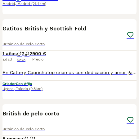
Madrid
,
Madrid
(21.4km)
13
1
Gatitos British y Scottish Fold
Británico de Pelo Corto
1 años
2
2
900 €
Edad
Precio
Sexo
En Cattery Caprichotop criamos con dedicación y amor gatitos Scottish Fold y Scottish Straight.Se entregan desde 3 meses de edad completamente sanos y listos para su nuevo hogar.Incluen vacunas, desparasitacion, cartilla sanitaria, microchip, pedigrí y contrato.Selicionamos cuidadosamente a las familias para asegurarnos de que cada gatito encuentre un hogar donde reciba amor y atención.Para más información contáctanos por teléfono o WhatsApp 722275311.
Criador
Con Afijo
Ugena
,
Toledo
(9.8km)
1
British de pelo corto
Británico de Pelo Corto
5 meses
1
1