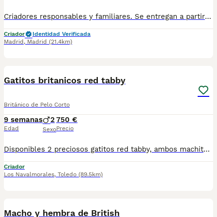
Criadores responsables y familiares. Se entregan a partir de 2 meses de edad y sus vacunas correspondientes, desparasitados. Todos los cachorros son descendientes de las mejores líneas nacionales. Se entregan en toda España con transporte de alta calidad preparado para animales, van en vehículo climatizado con chófer particular a cargo del comprador. Si tienes dudas o consultas sobre la raza, podemos resolver tus dudas por whats app ;) Abogamos por una cría nacional (no en países del este) en un ambiente familiar con personas con vocación en una cría ética y responsable, y que por encima de todo, aman a los animales Teléfono / Whats app: 641 92 23 90
Criador
Identidad Verificada
Madrid
,
Madrid
(21.4km)
6
Gatitos britanicos red tabby
Británico de Pelo Corto
9 semanas
2
750 €
Edad
Precio
Sexo
Disponibles 2 preciosos gatitos red tabby, ambos machitos. Excelente caracter. Sanos fuertes y gorditos. Criados en ambiente familiar. Se entregan con revision veterinaria, desparasitacion, primera vacuna y cartilla sanitaria. Interesados escribir, envio mas fotos y videos de los gatitos. Gracias.
Criador
Los Navalmorales
,
Toledo
(89.5km)
1
Macho y hembra de British