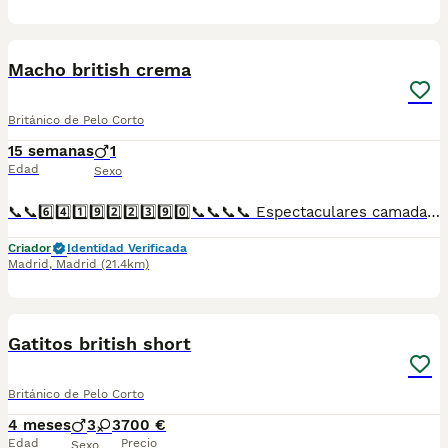
1
Macho british crema
Británico de Pelo Corto
15 semanas
1
Edad
Sexo
📞📞6️⃣4️⃣1️⃣9️⃣2️⃣2️⃣3️⃣9️⃣0️⃣📞📞📞📞 Espectaculares camadas de perritos de machos y hembras de british crema nacionales descendientes de las mejores líneas de sangre. Disponibles tanto hembras como machos. Las camadas están bajo supervisión veterinaria desde su nacimiento hasta que son entregadas a su nueva familia. Criados por un equipo de profesionales y mejores personas que, con más de 20 años de experiencia , cuidan a los animales por vocación, aplicando una cría ética y responsable para que cada cachorro se desarrolle con la mejor salud y con un buen temperamento. Todos los cachorritos se entregan con unos dos meses y medio de edad y sus vacunas correspondientes, desparasitados interna y externamente, con certificado de salud, y garantía tanto por enfermedad vírica como congénito genética. Posibilidad de entregar en toda España mediante transporte propio preparado para animales y con chofer privado. Los precios pueden variar según las características y morfología de cada cachorro. Añádenos al whats app o llámanos, y encantados atenderemos todas tus dudas y consultas. Teléfono / Whats app: 641 92 23 90
Criador
Identidad Verificada
Madrid
,
Madrid
(21.4km)
4
Gatitos british short
Británico de Pelo Corto
4 meses
3
3
700 €
Edad
Precio
Sexo