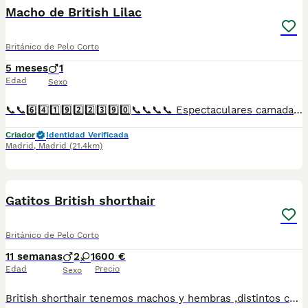
Macho de British Lilac
Británico de Pelo Corto
5 meses
1
Edad
Sexo
📞📞6️⃣4️⃣1️⃣9️⃣2️⃣2️⃣3️⃣9️⃣0️⃣📞📞📞📞 Espectaculares camadas de gatitos de British Lilac nacionales descendientes de las mejores líneas de sangre. Disponibles tanto hembras como machos. Las camadas están bajo supervisión veterinaria desde su nacimiento hasta que son entregadas a su nueva familia. Criados por un equipo de profesionales y mejores personas que, con más de 20 años de experiencia , cuidan a los animales por vocación, aplicando una cría ética y responsable para que cada cachorro se desarrolle con la mejor salud y con un buen temperamento. Todos los cachorritos se entregan con unos dos meses y medio de edad y sus vacunas correspondientes, desparasitados interna y externamente, con certificado de salud, y garantía tanto por enfermedad vírica como congénito genética. Posibilidad de entregar en toda España mediante transporte propio preparado para animales y con chofer privado. Los precios pueden variar según las características y morfología de cada cachorro. Añádenos al whats app o llámanos, y encantados atenderemos todas tus dudas y consultas. Teléfono / Whats app: 641 92 23 90
Criador
Identidad Verificada
Madrid
,
Madrid
(21.4km)
10
1
Gatitos British shorthair
Británico de Pelo Corto
11 semanas
2
1
600 €
Edad
Precio
Sexo
British shorthair tenemos machos y hembras ,distintos colores Nuestros cachorros nacen y crecen en un ambiente familiar ,sin jaulas ,con un respeto y exclusiva cria,somos respetuosos con el tiempo de destete ,cada gatito necesita su tiempo.. Destetamos con un pienso de alta calidad revisados ,desde el nacimiento ,hasta la entrega por un veterinario competente ,buscando siempre el bienestar de nuestros animales.. Sociabilizados y equilibrados tanto padres como gatitos Se entregan con todo el protocolo veterinario legal,y garantías por escrito completas.. Tenemos servicio de entrega personalizado a cualquier punto de España,directo.. Precio Real!! Dejanos tú teléfono y te mandamos toda la información fotos y vídeos ..