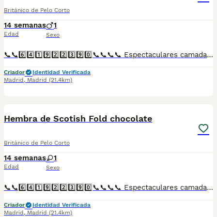
Británico de Pelo Corto
14 semanas
1
Edad
Sexo
📞📞6️⃣4️⃣1️⃣9️⃣2️⃣2️⃣3️⃣9️⃣0️⃣📞📞📞📞 Espectaculares camadas de gatitos de machos y hembras de Scotish chocolate nacionales descendientes de las mejores líneas de sangre. Disponibles tanto hembras como machos. Las camadas están bajo supervisión veterinaria desde su nacimiento hasta que son entregadas a su nueva familia. Criados por un equipo de profesionales y mejores personas que, con más de 20 años de experiencia , cuidan a los animales por vocación, aplicando una cría ética y responsable para que cada cachorro se desarrolle con la mejor salud y con un buen temperamento. Todos los cachorritos se entregan con unos dos meses y medio de edad y sus vacunas correspondientes, desparasitados interna y externamente, con certificado de salud, y garantía tanto por enfermedad vírica como congénito genética. Posibilidad de entregar en toda España mediante transporte propio preparado para animales y con chofer privado. Los precios pueden variar según las características y morfología de cada cachorro. Añádenos al whats app o llámanos, y encantados atenderemos todas tus dudas y consultas. Teléfono / Whats app: 641 92 23 90
Criador
Identidad Verificada
Madrid
,
Madrid
(21.4km)
1
Hembra de Scotish Fold chocolate
Británico de Pelo Corto
14 semanas
1
Edad
Sexo
📞📞6️⃣4️⃣1️⃣9️⃣2️⃣2️⃣3️⃣9️⃣0️⃣📞📞📞📞 Espectaculares camadas de gatitos de machos y hembras de Scotish Fold chocólate nacionales descendientes de las mejores líneas de sangre. Disponibles tanto hembras como machos. Las camadas están bajo supervisión veterinaria desde su nacimiento hasta que son entregadas a su nueva familia. Criados por un equipo de profesionales y mejores personas que, con más de 20 años de experiencia , cuidan a los animales por vocación, aplicando una cría ética y responsable para que cada cachorro se desarrolle con la mejor salud y con un buen temperamento. Todos los cachorritos se entregan con unos dos meses y medio de edad y sus vacunas correspondientes, desparasitados interna y externamente, con certificado de salud, y garantía tanto por enfermedad vírica como congénito genética. Posibilidad de entregar en toda España mediante transporte propio preparado para animales y con chofer privado. Los precios pueden variar según las características y morfología de cada cachorro. Añádenos al whats app o llámanos, y encantados atenderemos todas tus dudas y consultas. Teléfono / Whats app: 641 92 23 90
Criador
Identidad Verificada
Madrid
,
Madrid
(21.4km)