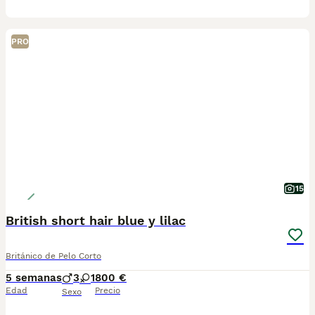
PRO
15
British short hair blue y lilac
Británico de Pelo Corto
5 semanas
3
1
800 €
Edad
Precio
Sexo