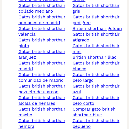
gatos british shorthair
gatos british shorthair
collado mediano
gris
gatos british shorthair
gatos british shorthair
humanes de madrid
pedigree
gatos british shorthair
british shorthair golden
valencia
gatos british shorthair
gatos british shorthair
atigrado
pinto
gatos british shorthair
gatos british shorthair
mini
aranjuez
british shorthair lilac
gatos british shorthair
gatos british shorthair
madrid
blanco
gatos british shorthair
gatos british shorthair
comunidad de madrid
pelo largo
gatos british shorthair
gatos british shorthair
pozuelo de alarcon
azul
gatos british shorthair
gatos british shorthair
alcala de henares
pelo corto
gatos british shorthair
comprar gato british
macho
shorthair blue
gatos british shorthair
gatos british shorthair
hembra
pequeño