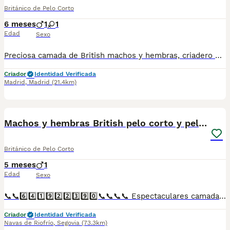
Británico de Pelo Corto
6 meses
1
1
Edad
Sexo
Preciosa camada de British machos y hembras, criadero profesional, se entregan con su cartilla veterinaria, vacunados y desparasitados con garantía vírica y congénitas, compra en confianza, los precios varian según camada pelaje y sexo, hacemos envios a contrareembolso a toda españa con chófer particular a cargo del comprador. Facebook Nuestros Peludos Tlf 641922390
Criador
Identidad Verificada
Madrid
,
Madrid
(21.4km)
1
Machos y hembras British pelo corto y pelo largo
Británico de Pelo Corto
5 meses
1
Edad
Sexo
📞📞6️⃣4️⃣1️⃣9️⃣2️⃣2️⃣3️⃣9️⃣0️⃣📞📞📞📞 Espectaculares camadas de perritos de machos y hembras de British y scottish fold pero corto y pelo largo nacionales descendientes de las mejores líneas de sangre. Disponibles tanto hembras como machos. Las camadas están bajo supervisión veterinaria desde su nacimiento hasta que son entregadas a su nueva familia. Criados por un equipo de profesionales y mejores personas que, con más de 20 años de experiencia , cuidan a los animales por vocación, aplicando una cría ética y responsable para que cada cachorro se desarrolle con la mejor salud y con un buen temperamento. Todos los cachorritos se entregan con unos dos meses y medio de edad y sus vacunas correspondientes, desparasitados interna y externamente, con certificado de salud, y garantía tanto por enfermedad vírica como congénito genética. Posibilidad de entregar en toda España mediante transporte propio preparado para animales y con chofer privado. Los precios pueden variar según las características y morfología de cada cachorro. Añádenos al whats app o llámanos, y encantados atenderemos todas tus dudas y consultas. Teléfono / Whats app: 641 92 23 90
Criador
Identidad Verificada
Navas de Riofrío
,
Segovia
(73.3km)