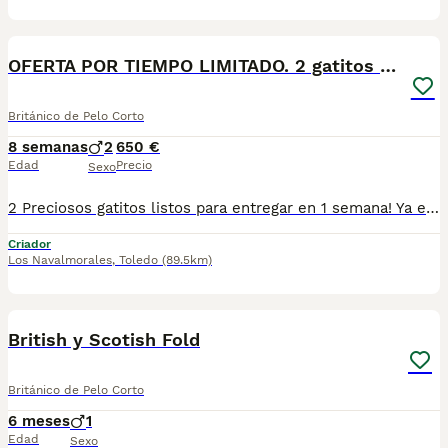
7
OFERTA POR TIEMPO LIMITADO. 2 gatitos britanicos
Británico de Pelo Corto
8 semanas
2
650 €
Edad
Precio
Sexo
2 Preciosos gatitos listos para entregar en 1 semana! Ya estan comiendo solitos, y van al arenero, son una dulzura de lo cariñosos que son, ronronean muchisimo y te buscan... se pueden reservar el que te guste hasta su entrega. De entregan ambos machitos con revisision veterinaria, desparasitacion, vacunacion trivalente y cartilla sanitaria. Un encanto de gatitos. Si te interesa escribeme y te digo del que dispongo si es uno o los dos para reserva, y te envio mas fotos y video, te encantaran, estan gorditos y preciosos ;) El precio es real, aunque por un tiempo limitado, los hemos puesto por debajo de su precio habitual. El precio es por cada uno.
Criador
Los Navalmorales
,
Toledo
(89.5km)
2
British y Scotish Fold
Británico de Pelo Corto
6 meses
1
Edad
Sexo