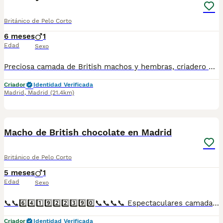
Británico de Pelo Corto
6 meses
1
Edad
Sexo
Preciosa camada de British machos y hembras, criadero profesional, se entregan con su cartilla veterinaria, vacunados y desparasitados con garantía vírica y congénitas, compra en confianza, los precios varian según camada pelaje y sexo, hacemos envios a contrareembolso a toda españa con chófer particular a cargo del comprador. Facebook Nuestros Peludos Tlf 641922390
Criador
Identidad Verificada
Madrid
,
Madrid
(21.4km)
1
Macho de British chocolate en Madrid
Británico de Pelo Corto
5 meses
1
Edad
Sexo
📞📞6️⃣4️⃣1️⃣9️⃣2️⃣2️⃣3️⃣9️⃣0️⃣📞📞📞📞 Espectaculares camadas de perritos de British chocolate nacionales descendientes de las mejores líneas de sangre. Disponibles tanto hembras como machos. Las camadas están bajo supervisión veterinaria desde su nacimiento hasta que son entregadas a su nueva familia. Criados por un equipo de profesionales y mejores personas que, con más de 20 años de experiencia , cuidan a los animales por vocación, aplicando una cría ética y responsable para que cada cachorro se desarrolle con la mejor salud y con un buen temperamento. Todos los cachorritos se entregan con unos dos meses y medio de edad y sus vacunas correspondientes, desparasitados interna y externamente, con certificado de salud, y garantía tanto por enfermedad vírica como congénito genética. Posibilidad de entregar en toda España mediante transporte propio preparado para animales y con chofer privado. Los precios pueden variar según las características y morfología de cada cachorro. Añádenos al whats app o llámanos, y encantados atenderemos todas tus dudas y consultas. Teléfono / Whats app: 641 92 23 90
Criador
Identidad Verificada