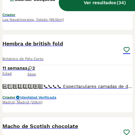
Ver resultados
(
34
)
Precioso Gatito british shortair, cariñoso jugueton dulce, te sigue por donde vallas, lo dejo a este precio por ser el ultimo ya que los demas ya se han ido con sus familias y esta solito, te sigue, te rontonea, es una dulzura quien se lo quede va a estar encantadisimo con el. Ya esta revisado por el veterinario, vacunado, desparasitado, y con su cartilla veterinaria recien sacada. El ultimo con un caracter excepcional. OFERTA SOLO ESTE FIN DE SEMANA!! 2 mesecitos recien cumplidos.
Criador
Los Navalmorales
,
Toledo
(89.5km)
2
Hembra de british fold
Británico de Pelo Corto
11 semanas
2
Edad
Sexo
4️⃣1️⃣9️⃣2️⃣2️⃣3️⃣9️⃣0️⃣📞📞📞📞 Espectaculares camadas de de machos y hembras de british fols nacionales descendientes de las mejores líneas de sangre. Disponibles tanto hembras como machos. Las camadas están bajo supervisión veterinaria desde su nacimiento hasta que son entregadas a su nueva familia. Criados por un equipo de profesionales y mejores personas que, con más de 20 años de experiencia , cuidan a los animales por vocación, aplicando una cría ética y responsable para que cada cachorro se desarrolle con la mejor salud y con un buen temperamento. Todos los cachorritos se entregan con unos dos meses y medio de edad y sus vacunas correspondientes, desparasitados interna y externamente, con certificado de salud, y garantía tanto por enfermedad vírica como congénito genética. Posibilidad de entregar en toda España mediante transporte propio preparado para animales y con chofer privado. Los precios pueden variar según las características y morfología de cada cachorro. Añádenos al whats app o llámanos, y encantados atenderemos todas tus dudas y consultas. Teléfono / Whats app: 641 92 23 90
Criador
Identidad Verificada
Madrid
,
Madrid
(20km)
1
Macho de Scotish chocolate