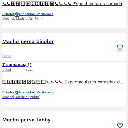
📞📞6️⃣4️⃣1️⃣9️⃣2️⃣2️⃣3️⃣9️⃣0️⃣📞📞📞📞 Espectaculares camadas de perritos de hembra persa chinchilla nacionales descendientes de las mejores líneas de sangre. Disponibles tanto hembras como machos. Las camadas están bajo supervisión veterinaria desde su nacimiento hasta que son entregadas a su nueva familia. Criados por un equipo de profesionales y mejores personas que, con más de 20 años de experiencia , cuidan a los animales por vocación, aplicando una cría ética y responsable para que cada cachorro se desarrolle con la mejor salud y con un buen temperamento. Todos los cachorritos se entregan con unos dos meses y medio de edad y sus vacunas correspondientes, desparasitados interna y externamente, con certificado de salud, y garantía tanto por enfermedad vírica como congénito genética. Posibilidad de entregar en toda España mediante transporte propio preparado para animales y con chofer privado. Los precios pueden variar según las características y morfología de cada cachorro. Añádenos al whats app o llámanos, y encantados atenderemos todas tus dudas y consultas. Teléfono / Whats app: 641 92 23 90
Criador
Identidad Verificada
Madrid
,
Madrid
(21.4km)
1
Macho persa bicolor
Persa
7 semanas
1
Edad
Sexo
6️⃣4️⃣1️⃣9️⃣2️⃣2️⃣3️⃣9️⃣0️⃣📞📞📞📞 Espectaculares camadas de de machos y hembras de persas de pelo corto chinchilla nacionales descendientes de las mejores líneas de sangre. Disponibles tanto hembras como machos. Las camadas están bajo supervisión veterinaria desde su nacimiento hasta que son entregadas a su nueva familia. Criados por un equipo de profesionales y mejores personas que, con más de 20 años de experiencia , cuidan a los animales por vocación, aplicando una cría ética y responsable para que cada cachorro se desarrolle con la mejor salud y con un buen temperamento. Todos los cachorritos se entregan con unos dos meses y medio de edad y sus vacunas correspondientes, desparasitados interna y externamente, con certificado de salud, y garantía tanto por enfermedad vírica como congénito genética. Posibilidad de entregar en toda España mediante transporte propio preparado para animales y con chofer privado. Los precios pueden variar según las características y morfología de cada cachorro. Añádenos al whats app o llámanos, y encantados atenderemos todas tus dudas y consultas. Teléfono / Whats app: 641 92 23 90
Criador
Identidad Verificada
Madrid
,
Madrid
(20km)
1
Macho persa tabby