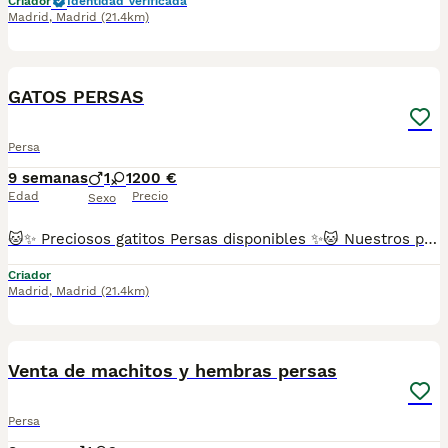
Criador
Identidad Verificada
Madrid
,
Madrid
(21.4km)
6
GATOS PERSAS
Persa
9 semanas
1
1
200 €
Edad
Precio
Sexo
🐱✨ Preciosos gatitos Persas disponibles ✨🐱 Nuestros pequeños están libres de enfermedades genéticas, criados con mucho amor 💕 en un ambiente familiar 🏡. Son muy sociables y cariñosos, ¡te van a enamorar en cuanto los conozcas! 😻 Criamos distintas variedades de color de esta increíble raza, Tricolor, Carey, Red/Blue point, etc. 📋 Se entregan con: ✅ Dos vacunas ✅ Dos desparasitaciones ✅ Revisión veterinaria completa ✅ Cartilla sanitaria y contrato ✅ Microchip incluido 📍Puedes venir a verlos sin ningún compromiso de compra, ¡será un placer recibirte! 🐾 (FOTOS REALES DE NUESTROS ESPECTACULARES GATITOS PERSAS, NADA DE MULTICRIADEROS NI FOTOS SACADAS DE INTERNET) Se pueden enviar a cualquier parte de España 🚚 Reserva mínima 200€. 📞 Atiendo por teléfono y WhatsApp. 💖 Gatitos muy chatitos, adorables y listos para llenar tu hogar de amor y ronroneos.
Criador
Madrid
,
Madrid
(21.4km)
3
Venta de machitos y hembras persas
Persa