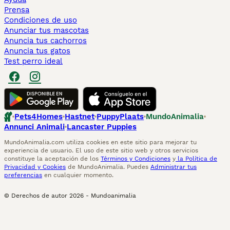
Prensa
Condiciones de uso
Anunciar tus mascotas
Anuncia tus cachorros
Anuncia tus gatos
Test perro ideal
Pets4Homes
Hastnet
PuppyPlaats
MundoAnimalia
Annunci Animali
Lancaster Puppies
MundoAnimalia.com utiliza cookies en este sitio para mejorar tu
experiencia de usuario. El uso de este sitio web y otros servicios
constituye la aceptación de los
Términos y Condiciones
y
la Política de
Privacidad y Cookies
de MundoAnimalia. Puedes
Administrar tus
preferencias
en cualquier momento.
© Derechos de autor
2026
-
Mundoanimalia