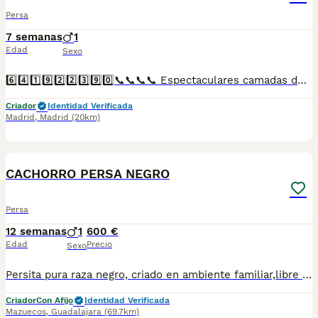
Persa
7 semanas
1
Edad
Sexo
6️⃣4️⃣1️⃣9️⃣2️⃣2️⃣3️⃣9️⃣0️⃣📞📞📞📞 Espectaculares camadas de de machos y hembras de pesas de pelo corto chinchilla nacionales descendientes de las mejores líneas de sangre. Disponibles tanto hembras como machos. Las camadas están bajo supervisión veterinaria desde su nacimiento hasta que son entregadas a su nueva familia. Criados por un equipo de profesionales y mejores personas que, con más de 20 años de experiencia , cuidan a los animales por vocación, aplicando una cría ética y responsable para que cada cachorro se desarrolle con la mejor salud y con un buen temperamento. Todos los cachorritos se entregan con unos dos meses y medio de edad y sus vacunas correspondientes, desparasitados interna y externamente, con certificado de salud, y garantía tanto por enfermedad vírica como congénito genética. Posibilidad de entregar en toda España mediante transporte propio preparado para animales y con chofer privado. Los precios pueden variar según las características y morfología de cada cachorro. Añádenos al whats app o llámanos, y encantados atenderemos todas tus dudas y consultas. Teléfono / Whats app: 641 92 23 90
Criador
Identidad Verificada
Madrid
,
Madrid
(20km)
3
1
CACHORRO PERSA NEGRO
Persa
12 semanas
1
600 €
Edad
Precio
Sexo
Persita pura raza negro, criado en ambiente familiar,libre de inmunodeficiencia leucemia y PKD,con revisión veterinaria, cartilla veterinaria, desparasitados y vacunas, estamos en Madrid,se hacen envíos a toda España
Criador
Con Afijo
Identidad Verificada
Mazuecos
,
Guadalajara
(69.7km)