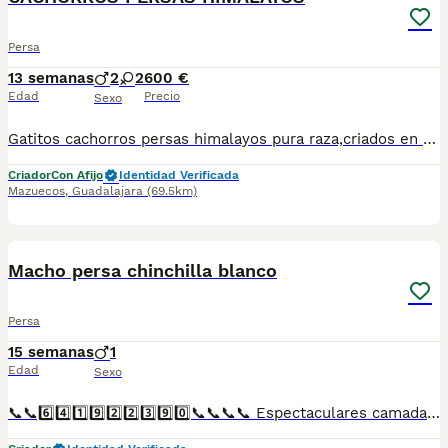
Persa
13 semanas
2
2
600 €
Edad
Precio
Sexo
Gatitos cachorros persas himalayos pura raza,criados en ambiente familiar revisión veterinaria,libres de leucemia, inmunodeficiencia y PKD,se envían a toda España
Criador
Con Afijo
Identidad Verificada
Mazuecos
,
Guadalajara
(69.5km)
1
Macho persa chinchilla blanco
Persa
15 semanas
1
Edad
Sexo
📞📞6️⃣4️⃣1️⃣9️⃣2️⃣2️⃣3️⃣9️⃣0️⃣📞📞📞📞 Espectaculares camadas de perritos de machos y hembras de maltipoo nacionales descendientes de las mejores líneas de sangre. Disponibles tanto hembras como machos. Las camadas están bajo supervisión veterinaria desde su nacimiento hasta que son entregadas a su nueva familia. Criados por un equipo de profesionales y mejores personas que, con más de 20 años de experiencia , cuidan a los animales por vocación, aplicando una cría ética y responsable para que cada cachorro se desarrolle con la mejor salud y con un buen temperamento. Todos los cachorritos se entregan con unos dos meses y medio de edad y sus vacunas correspondientes, desparasitados interna y externamente, con certificado de salud, y garantía tanto por enfermedad vírica como congénito genética. Posibilidad de entregar en toda España mediante transporte propio preparado para animales y con chofer privado. Los precios pueden variar según las características y morfología de cada cachorro. Añádenos al whats app o llámanos, y encantados atenderemos todas tus dudas y consultas. Teléfono / Whats app: 641 92 23 90