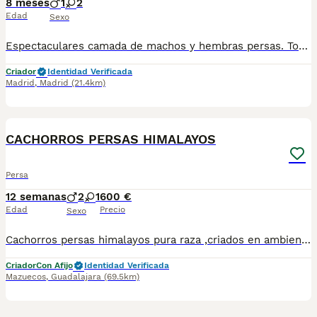
8 meses
1
2
Edad
Sexo
Espectaculares camada de machos y hembras persas. Todos los cachorritos se entregan con unos dos meses y medio de edad y sus vacunas correspondientes, desparasitados interna y externamente, con certificado de salud, y garantía tanto por enfermedad vírica como congénito genética. Posibilidad de entregar en toda España mediante transporte propio preparado para animales y con chofer privado. Los precios pueden variar según las características y morfología de cada cachorro. Añádenos al whats app o llámanos, y encantados atenderemos todas tus dudas y consultas. Teléfono / Whats app: 641 92 23 90
Criador
Identidad Verificada
Madrid
,
Madrid
(21.4km)
4
CACHORROS PERSAS HIMALAYOS
Persa
12 semanas
2
1
600 €
Edad
Precio
Sexo
Cachorros persas himalayos pura raza ,criados en ambiente familiar,revisión veterinaria, desparasitados,vacunas,libres de inmunodeficiencia, leucemia y PKD,se envían a toda España
Criador
Con Afijo
Identidad Verificada
Mazuecos
,
Guadalajara
(69.5km)