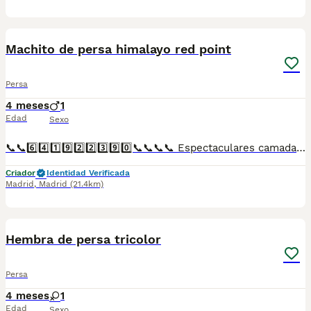
1
Machito de persa himalayo red point
Persa
4 meses
1
Edad
Sexo
📞📞6️⃣4️⃣1️⃣9️⃣2️⃣2️⃣3️⃣9️⃣0️⃣📞📞📞📞 Espectaculares camadas de gatitos de persa himalayo red point nacionales descendientes de las mejores líneas de sangre. Disponibles tanto hembras como machos. Las camadas están bajo supervisión veterinaria desde su nacimiento hasta que son entregadas a su nueva familia. Criados por un equipo de profesionales y mejores personas que, con más de 20 años de experiencia , cuidan a los animales por vocación, aplicando una cría ética y responsable para que cada cachorro se desarrolle con la mejor salud y con un buen temperamento. Todos los cachorritos se entregan con unos dos meses y medio de edad y sus vacunas correspondientes, desparasitados interna y externamente, con certificado de salud, y garantía tanto por enfermedad vírica como congénito genética. Posibilidad de entregar en toda España mediante transporte propio preparado para animales y con chofer privado. Los precios pueden variar según las características y morfología de cada cachorro. Añádenos al whats app o llámanos, y encantados atenderemos todas tus dudas y consultas. Teléfono / Whats app: 641 92 23 90
Criador
Identidad Verificada
Madrid
,
Madrid
(21.4km)
1
Hembra de persa tricolor
Persa
4 meses
1
Edad
Sexo