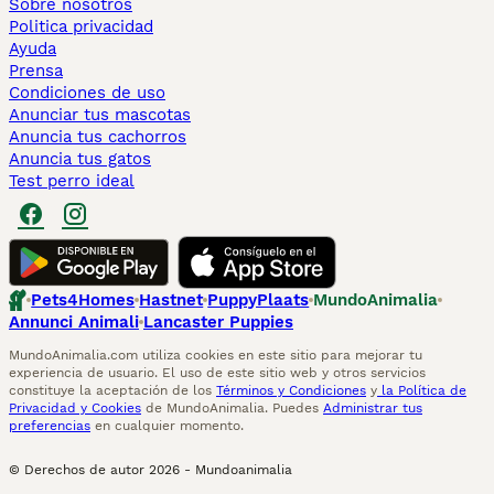
Sobre nosotros
Politica privacidad
Ayuda
Prensa
Condiciones de uso
Anunciar tus mascotas
Anuncia tus cachorros
Anuncia tus gatos
Test perro ideal
Pets4Homes
Hastnet
PuppyPlaats
MundoAnimalia
Annunci Animali
Lancaster Puppies
MundoAnimalia.com utiliza cookies en este sitio para mejorar tu
experiencia de usuario. El uso de este sitio web y otros servicios
constituye la aceptación de los
Términos y Condiciones
y
la Política de
Privacidad y Cookies
de MundoAnimalia. Puedes
Administrar tus
preferencias
en cualquier momento.
© Derechos de autor
2026
-
Mundoanimalia