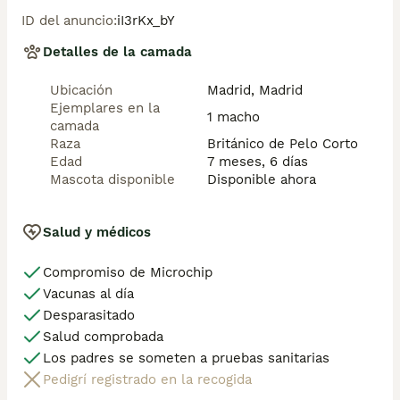
atenderemos todas tus dudas y consultas. Teléfono / 
ID del anuncio
:
iI3rKx_bY
Whats app: 641 92 23 90
Detalles de la camada
Ubicación
Madrid, Madrid
Ejemplares en la
1 macho
camada
Raza
Británico de Pelo Corto
Edad
7 meses, 6 días
Mascota disponible
Disponible ahora
Salud y médicos
Compromiso de Microchip
Vacunas al día
Desparasitado
Salud comprobada
Los padres se someten a pruebas sanitarias
Pedigrí registrado en la recogida