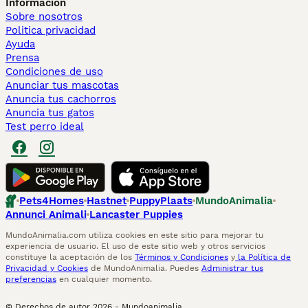
Información
Sobre nosotros
Politica privacidad
Ayuda
Prensa
Condiciones de uso
Anunciar tus mascotas
Anuncia tus cachorros
Anuncia tus gatos
Test perro ideal
Pets4Homes
Hastnet
PuppyPlaats
MundoAnimalia
Annunci Animali
Lancaster Puppies
MundoAnimalia.com utiliza cookies en este sitio para mejorar tu
experiencia de usuario. El uso de este sitio web y otros servicios
constituye la aceptación de los
Términos y Condiciones
y
la Política de
Privacidad y Cookies
de MundoAnimalia. Puedes
Administrar tus
preferencias
en cualquier momento.
© Derechos de autor
2026
-
Mundoanimalia