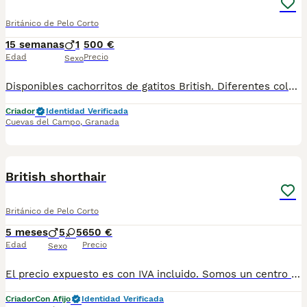
Británico de Pelo Corto
15 semanas
1
500 €
Edad
Precio
Sexo
Disponibles cachorritos de gatitos British. Diferentes colores azul. Lilac. Taby. Revisados por el veterinario. Vacunados y desparasitados. Se pueden llevar a destino. Más información en mi wasaps 647506660
Criador
Identidad Verificada
Cuevas del Campo
,
Granada
8
British shorthair
Británico de Pelo Corto
5 meses
5
5
650 €
Edad
Precio
Sexo
El precio expuesto es con IVA incluido. Somos un centro de cría especializado en British Shorthair Blue y Lilac, disponemos de camadas durante todo el año. Nuestros cachorros están criados en un ambiente cómodo y tranquilo para ellos y su madre, respetando el bienestar animal, lo que hace que se entreguen bien socializados y muy equilibrados. Los entregamos vacunados, desparasitados, libro de vacunas de cachorro, microchip, pasaporte y factura. Contaras con garantía vírica de 5 días y garantía genética hasta los 12 meses de vida de tu cachorro. También incluye un kit de bienvenida e inicio para tu cachorro, que incluye algún juguete o detalle y una guía de inicio para los mas peques de la casa, un saquito de pienso y lo mejor de todo un cupón para que cuando le compres su primer saco de pienso te regalamos otro igual. Si quieres más información no dudes en ponerte en contacto con nosotros. Contamos con núcleo zoológico y afijo. Interesados 611154288 Número de Microchip: 910000764362745789
Criador
Con Afijo
Identidad Verificada