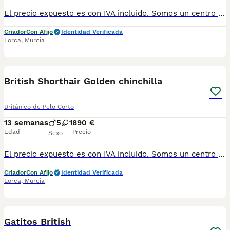
El precio expuesto es con IVA incluido. Somos un centro de cría especializado en British Shorthair Azul, Lilac y Golden Chinchilla, Nrgros y Chocolate, disponemos de camadas durante todo el año. Nuestros cachorros están criados en un ambiente cómodo y tranquilo para ellos y su madre, respetando el bienestar animal, lo que hace que se entreguen bien socializados y muy equilibrados. Los entregamos con dos vacunas, desparasitados, microchip, pasaporte y factura. Contaras con garantía vírica de 5 días y garantía genética hasta los 12 meses de vida de tu cachorro. También incluye un kit de bienvenida e inicio para tu cachorro, que incluye algún juguete o detalle y una guía de inicio para los mas peques de la casa, un saquito de pienso y lo mejor de todo un cupón para que cuando le compres su primer saco de pienso te regalamos otro igual. Si quieres más información no dudes en ponerte en contacto con nosotros. Contamos con núcleo zoológico y afijo. Interesados 611154288 Número de Microchip: 91000034578654
Criador
Con Afijo
Identidad Verificada
Lorca
,
Murcia
9
British Shorthair Golden chinchilla
Británico de Pelo Corto
13 semanas
5
1
890 €
Edad
Precio
Sexo
El precio expuesto es con IVA incluido. Somos un centro de cría especializado en British Shorthair Azul, Lilac y Golden Chinchilla, Negro y Chocolate, disponemos de camadas durante todo el año. Nuestros cachorros están criados en un ambiente cómodo y tranquilo para ellos y su madre, respetando el bienestar animal, lo que hace que se entreguen bien socializados y muy equilibrados. Los entregamos con dos vacunas, desparasitados, microchip, pasaporte y factura. Contaras con garantía vírica de 5 días y garantía genética hasta los 12 meses de vida de tu cachorro. También incluye un kit de bienvenida e inicio para tu cachorro, que incluye algún juguete o detalle y una guía de inicio para los mas peques de la casa, un saquito de pienso y lo mejor de todo un cupón para que cuando le compres su primer saco de pienso te regalamos otro igual. Si quieres más información no dudes en ponerte en contacto con nosotros. Contamos con núcleo zoológico y afijo. Interesados 611154288 Número de Microchip: 91000034578654
Criador
Con Afijo
Identidad Verificada
Lorca
,
Murcia
2
Gatitos British