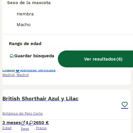
Sexo de la mascota
1
Hembra
Macho de British Lilac
Macho
Británico de Pelo Corto
5 meses
1
Rango de edad
Edad
Sexo
Guardar búsqueda
Ver resultados
(
6
)
📞📞6️⃣4️⃣1️⃣9️⃣2️⃣2️⃣3️⃣9️⃣0️⃣📞📞📞📞 Espectaculares camadas de gatitos de British Lilac nacionales descendientes de las mejores líneas de sangre. Disponibles tanto hembras como machos. Las camadas están bajo supervisión veterinaria desde su nacimiento hasta que son entregadas a su nueva familia. Criados por un equipo de profesionales y mejores personas que, con más de 20 años de experiencia , cuidan a los animales por vocación, aplicando una cría ética y responsable para que cada cachorro se desarrolle con la mejor salud y con un buen temperamento. Todos los cachorritos se entregan con unos dos meses y medio de edad y sus vacunas correspondientes, desparasitados interna y externamente, con certificado de salud, y garantía tanto por enfermedad vírica como congénito genética. Posibilidad de entregar en toda España mediante transporte propio preparado para animales y con chofer privado. Los precios pueden variar según las características y morfología de cada cachorro. Añádenos al whats app o llámanos, y encantados atenderemos todas tus dudas y consultas. Teléfono / Whats app: 641 92 23 90
Criador
Identidad Verificada
Madrid
,
Madrid
16
British Shorthair Azul y Lilac
Británico de Pelo Corto
3 meses
4
2
650 €
Edad
Precio
Sexo