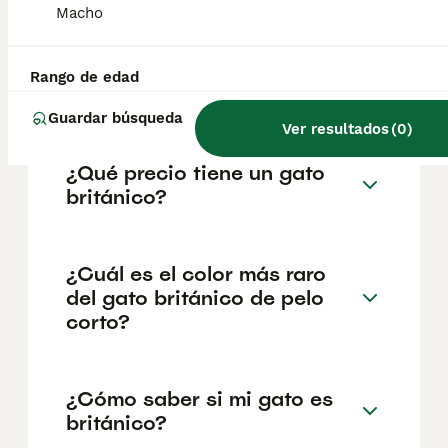
geográfica. Es fundamental acudir a
Macho
criadores responsables que garanticen la
salud y el bienestar de los animales.
Informarse bien y comparar opciones antes
Rango de edad
de comprometerse siempre es la mejor
decisión.
Guardar búsqueda
Ver resultados
(
0
)
¿Qué precio tiene un gato
británico?
¿Cuál es el color más raro
del gato británico de pelo
corto?
¿Cómo saber si mi gato es
británico?