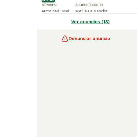
Criador
Número
:
ES130560000109
Autoridad local
:
Castilla La Mancha
Ver anuncios (18)
Denunciar anuncio