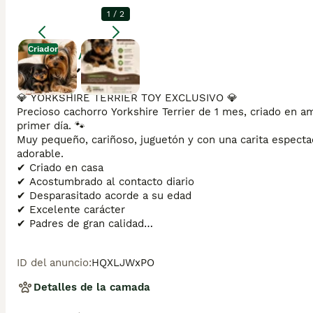
1
/
2
Criador
Agrandar
Descripción
💎 YORKSHIRE TERRIER TOY EXCLUSIVO 💎

Precioso cachorro Yorkshire Terrier de 1 mes, criado en 
primer día. 🐾

Muy pequeño, cariñoso, juguetón y con una carita especta
adorable.

✔ Criado en casa

✔ Acostumbrado al contacto diario

✔ Desparasitado acorde a su edad

✔ Excelente carácter

✔ Padres de gran calidad

📍 Reserva abierta

📲 Más información y vídeos por privado.

ID del anuncio
:
HQXLJWxPO
✨ Un pequeño tesoro que enamora a primera vista ✨
Detalles de la camada