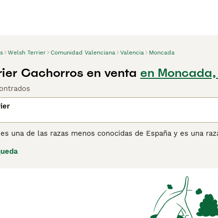
s
Welsh Terrier
Comunidad Valenciana
Valencia
Moncada
rier Cachorros en venta
en Moncada,
ontrados
ier
 es una de las razas menos conocidas de España y es una raza
os en el Kennel Club en 2015. Son personajes felices, divert
queda
 Se sabe que son particularmente buenos con los niños y fiele
nstinto de presa.
ina de consejos de compra de Welsh Terrier
para obtener info