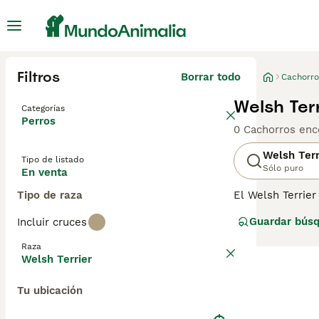
Filtros
Borrar todo
Cachorro
Welsh Ter
Categorías
Perros
0 Cachorros enc
Welsh Terr
Tipo de listado
Sólo puro
En venta
Tipo de raza
El Welsh Terrier
perros registrad
Guardar bús
Incluir cruces
razas de Terrier
tienen un alto i
Raza
Welsh Terrier
Lee nuestra
pág
Tu ubicación