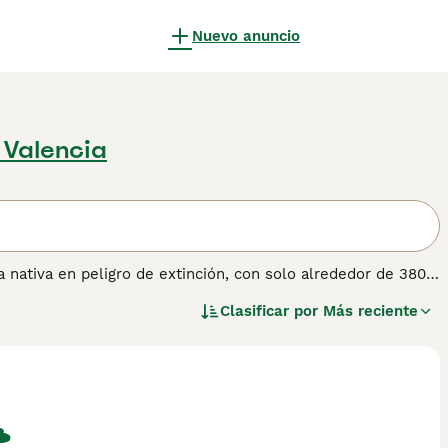
Nuevo anuncio
 Valencia
 nativa en peligro de extinción, con solo alrededor de 380
idos e inteligentes, mucho más tranquilos que muchas otras
Clasificar por
Más reciente
s a su pedigrí de trabajo, lo que en resumen significa que
rmación sobre esta raza de perro.