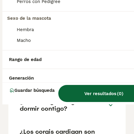
pueden variar según factores como el
Perros con Pedigree
pedigrí, la reputación del criador y la
ubicación.
Sexo de la mascota
Hembra
¿Por qué son tan raros los
corgis cárdigan?
Macho
Rango de edad
¿Los Welsh Corgis tipo
cárdigan pierden mucho
pelo?
Generación
Guardar búsqueda
Ver resultados
(
0
)
¿A los corgis les gusta
dormir contigo?
¿Los corgis cardigan son