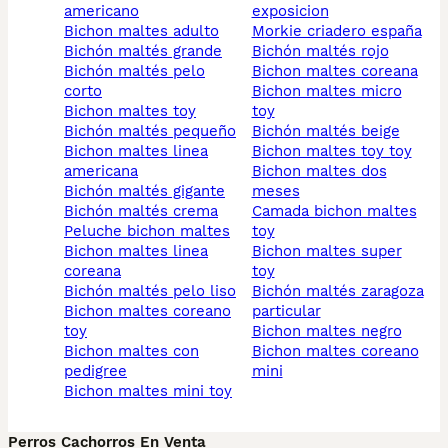
americano
exposicion
bichon maltes adulto
morkie criadero españa
bichón maltés grande
bichón maltés rojo
bichón maltés pelo
bichon maltes coreana
corto
bichon maltes micro
bichon maltes toy
toy
bichón maltés pequeño
bichón maltés beige
bichon maltes linea
bichon maltes toy toy
americana
bichon maltes dos
bichón maltés gigante
meses
bichón maltés crema
camada bichon maltes
peluche bichon maltes
toy
bichon maltes linea
bichon maltes super
coreana
toy
bichón maltés pelo liso
bichón maltés zaragoza
bichon maltes coreano
particular
toy
bichon maltes negro
bichon maltes con
bichon maltes coreano
pedigree
mini
bichon maltes mini toy
Perros Cachorros En Venta