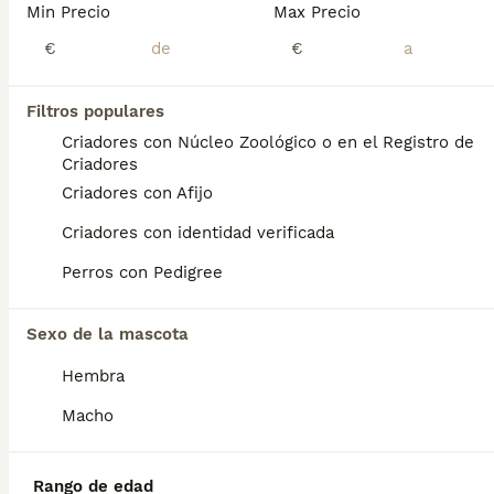
Min Precio
Max Precio
Bichon Maltes disponibles
€
€
Bichón Maltés
Filtros populares
2 años
2
2
1000 €
Criadores con Núcleo Zoológico o en el Registro de
Edad
Precio
Sexo
Criadores
Criadores con Afijo
altodelpago.es tlf 679 67 30 10 instagram @altodelpago Centro profesional legal y autorizado, visitanos cualquier dia del año. Entregamos a nuestros ejemplares vacunados desparasitados con toda su documentación contrato de compravena garantía Pedimos seriedad. Contactar por llamada teléfonica para así darle una información más cercana y personal.
Criadores con identidad verificada
Criador
Identidad Verificada
Oviedo
,
Asturias
(133.9km)
Perros con Pedigree
4
Sexo de la mascota
Bichon maltés precio el del anuncio
Hembra
Bichón Maltés
Macho
4 meses
2
850 €
Edad
Precio
Sexo
Rango de edad