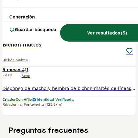
Cachorros preciosos de Bichon maltés estamos en Galicia entregamos a cualquier provincia también ! Precio el del anuncio Quedan dos precisos bebés Información por WhatsApp al 687 482 079
Criador
Identidad Verificada
Generación
Porriño
,
Pontevedra
(137.4km)
Guardar búsqueda
2
Ver resultados
(
5
)
Bichon maltés
Bichón Maltés
5 meses
1
Edad
Sexo
Dispongo de macho y hembra de bichon maltés de líneas coreanas nacidos el 14 de mayo .revisiones veterinarias y vacunas al dia se puede ver tl 655 60 40 80
Criador
Con Afijo
Identidad Verificada
Ribadumia
,
Pontevedra
(123.5km)
Preguntas frecuentes