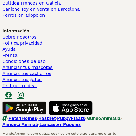
Bulldog Francés en Galicia
Caniche Toy en venta en Barcelona
Perros en adopcion
Información
Sobre nosotros
Politica privacidad
Ayuda
Prensa
Condiciones de uso
Anunciar tus mascotas
Anuncia tus cachorros
Anuncia tus gatos
Test perro ideal
Pets4Homes
Hastnet
PuppyPlaats
MundoAnimalia
Annunci Animali
Lancaster Puppies
MundoAnimalia.com utiliza cookies en este sitio para mejorar tu