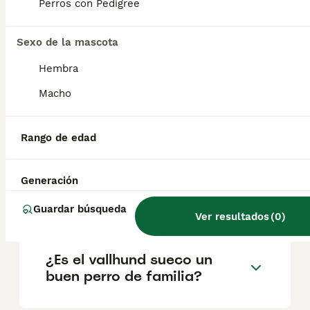
geográfica. Es fundamental acudir a
Perros con Pedigree
criadores responsables que garanticen la
salud y el bienestar de los animales.
Informarse bien y comparar opciones antes
Sexo de la mascota
de comprometerse siempre es la mejor
Hembra
decisión.
Macho
¿Son los Vallhunds suecos
buenas mascotas?
Rango de edad
Generación
¿Son raros los vallhunds
suecos?
Guardar búsqueda
Ver resultados
(
0
)
¿Es el vallhund sueco un
buen perro de familia?