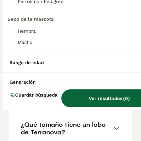
factores como el pedigrí, la reputación del
Perros con Pedigree
criador y la ubicación.
Sexo de la mascota
¿Cómo son los cachorros de
Hembra
Terranova?
Macho
¿Cuánto come un Terranova
Rango de edad
cachorro?
Generación
¿Cuál es el significado de
Guardar búsqueda
Ver resultados
(
0
)
Terranova?
¿Qué tamaño tiene un lobo
de Terranova?