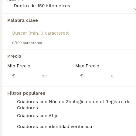
Distancia
para obtener información sobre esta raza de perro.
Palabra clave
Encontramos 0 Terranova Cachorros en venta
en Collado Mediano, Madrid.
Si deseas exactamente esta búsqueda guarda tu 
búsqueda y espera el resultado perfecto:
0/100 caracteres
Guardar búsqueda
Precio
Min Precio
Max Precio
Preguntas frecuentes
€
€
Filtros populares
¿Cuánto cuesta un cachorro
Criadores con Núcleo Zoológico o en el Registro de
de Terranova?
Criadores
Criadores con Afijo
El coste medio de un cachorro de Terranova
en España es de aproximadamente 972€,
Criadores con identidad verificada
aunque los precios pueden variar según