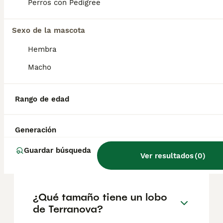
factores como el pedigrí, la reputación del
Perros con Pedigree
criador y la ubicación.
Sexo de la mascota
¿Cómo son los cachorros de
Hembra
Terranova?
Macho
¿Cuánto come un Terranova
Rango de edad
cachorro?
Generación
¿Cuál es el significado de
Guardar búsqueda
Ver resultados
(
0
)
Terranova?
¿Qué tamaño tiene un lobo
de Terranova?