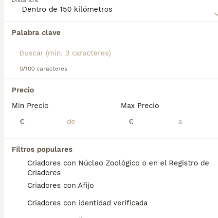
Distancia
para obtener información sobre esta raza de perro.
Palabra clave
Encontramos 0 Terranova Cachorros en venta
en Lugo, Lugo.
Si deseas exactamente esta búsqueda guarda tu 
búsqueda y espera el resultado perfecto:
0/100 caracteres
Guardar búsqueda
Precio
Min Precio
Max Precio
Preguntas frecuentes
€
€
Filtros populares
¿Cuánto cuesta un cachorro
Criadores con Núcleo Zoológico o en el Registro de
de Terranova?
Criadores
Criadores con Afijo
El coste medio de un cachorro de Terranova
en España es de aproximadamente 972€,
Criadores con identidad verificada
aunque los precios pueden variar según