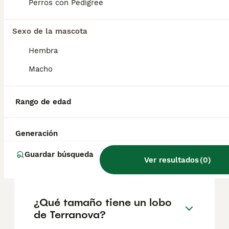
factores como el pedigrí, la reputación del
Perros con Pedigree
criador y la ubicación.
Sexo de la mascota
¿Cómo son los cachorros de
Hembra
Terranova?
Macho
¿Cuánto come un Terranova
Rango de edad
cachorro?
Generación
¿Cuál es el significado de
Guardar búsqueda
Ver resultados
(
0
)
Terranova?
¿Qué tamaño tiene un lobo
de Terranova?