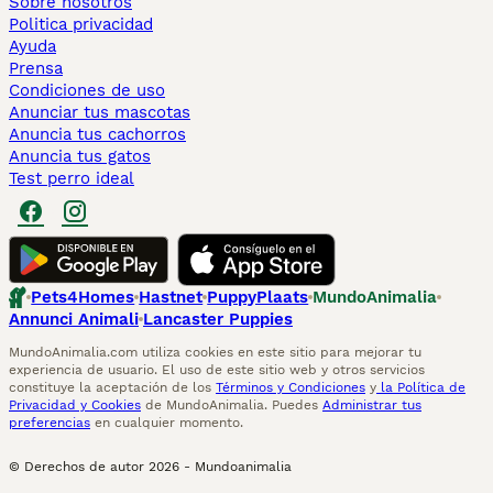
Sobre nosotros
Politica privacidad
Ayuda
Prensa
Condiciones de uso
Anunciar tus mascotas
Anuncia tus cachorros
Anuncia tus gatos
Test perro ideal
Pets4Homes
Hastnet
PuppyPlaats
MundoAnimalia
Annunci Animali
Lancaster Puppies
MundoAnimalia.com utiliza cookies en este sitio para mejorar tu
experiencia de usuario. El uso de este sitio web y otros servicios
constituye la aceptación de los
Términos y Condiciones
y
la Política de
Privacidad y Cookies
de MundoAnimalia. Puedes
Administrar tus
preferencias
en cualquier momento.
© Derechos de autor
2026
-
Mundoanimalia