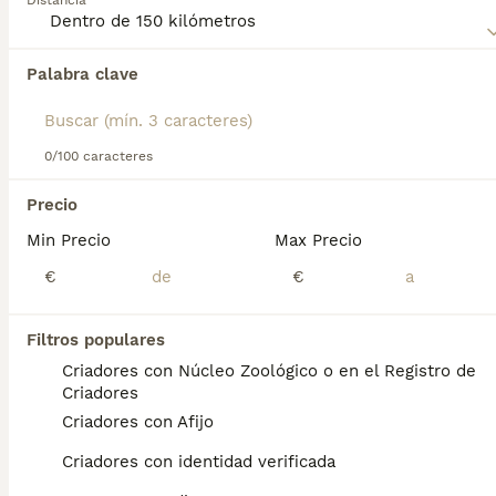
Distancia
para obtener información sobre esta raza de perro.
Palabra clave
Encontramos 0 Terranova Cachorros en venta
en San Martín de Montalbán, Toledo.
Si deseas exactamente esta búsqueda guarda tu 
búsqueda y espera el resultado perfecto:
0/100 caracteres
Guardar búsqueda
Precio
Min Precio
Max Precio
Preguntas frecuentes
€
€
Filtros populares
¿Cuánto cuesta un cachorro
Criadores con Núcleo Zoológico o en el Registro de
de Terranova?
Criadores
Criadores con Afijo
El coste medio de un cachorro de Terranova
en España es de aproximadamente 972€,
Criadores con identidad verificada
aunque los precios pueden variar según