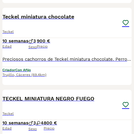
7
Teckel miniatura chocolate
Teckel
10 semanas
3
900 €
Edad
Precio
Sexo
Preciosos cachorros de Teckel miniatura chocolate. Perros con magnífica morfología temperamento equilibrados y buen carácter. Cachorros ideales para formar parte de uno mas de la familia. Los cachorros se entregan con pauta de vacunación desparasitados tatuados y contrato de garantía. Toda información sin compromiso en el tlf 686518085 . Garantía y seriedad.
Criador
Con Afijo
Trujillo
,
Cáceres
(69.4km)
6
1
TECKEL MINIATURA NEGRO FUEGO
Teckel
10 semanas
3
4
800 €
Edad
Precio
Sexo