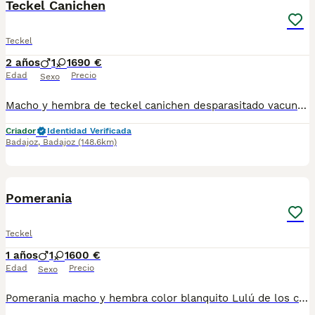
Teckel Canichen
Teckel
2 años
1
1
690 €
Edad
Precio
Sexo
Macho y hembra de teckel canichen desparasitado vacunado pasaporte y microchip hacemos envío y puede pagar a contrareembolso para más información y vídeos contactar al teléfono 600881366 disponibles en color negro fuego y super miniatura
Criador
Identidad Verificada
Badajoz
,
Badajoz
(148.6km)
1
Pomerania
Teckel
1 años
1
1
600 €
Edad
Precio
Sexo
Pomerania macho y hembra color blanquito Lulú de los chicos de todo auténtica miniatura se entregan vacunados desparasitado pasaporte microchip se puede recoger en manos se puede mandar a cualquier provincia y se puede pagar totalmente algún reembolso