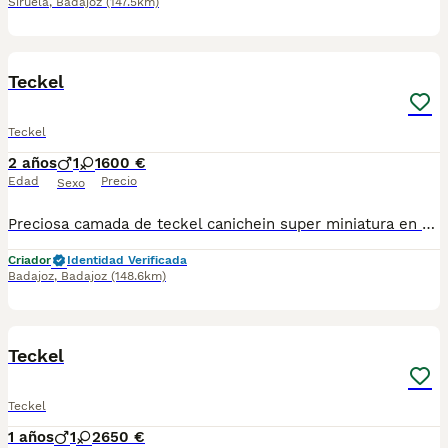
Siruela
,
Badajoz
(147.5km)
1
Teckel
Teckel
2 años
1
1
600 €
Edad
Precio
Sexo
Preciosa camada de teckel canichein super miniatura en varios colores macho y hembra desparasitado vacunado pasaporte y microchip hacemos envío y puede pagar a contrareembolso
Criador
Identidad Verificada
Badajoz
,
Badajoz
(148.6km)
1
Teckel
Teckel
1 años
1
2
650 €