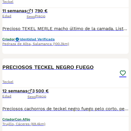
Teckel
11 semanas
1
790 €
Edad
Precio
Sexo
Precioso TEKEL MERLE macho último de la camada. Listo para entregar a su nueva familia. Con toda la documentación del animal y revisado por veterinarios. Interesados contactar con el 655 268 766
Criador
Identidad Verificada
Pedraza de Alba
,
Salamanca
(100.3km)
5
PRECIOSOS TECKEL NEGRO FUEGO
Teckel
12 semanas
3
500 €
Edad
Precio
Sexo
Preciosos cachorros de teckel negro fuego pelo corto. perros con magnífica morfología temperamento equilibrados y buen carácter. Ideales para disfrutar de su encanto juguetón como un miembro más de la familia. Los cachorros se entregan con pauta de vacunación desparasitados tatuados y contrato de garantía. Posibiilidad de enviar por trasportes de mascotas especiales. Toda información sin compromiso en el tlf 686518085 encantados atenderemos. Garantía y seriedad.
Criador
Con Afijo
Trujillo
,
Cáceres
(69.4km)