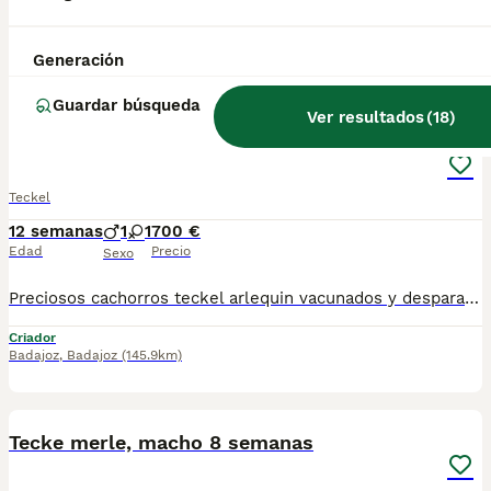
Criador
Con Afijo
Trujillo
,
Cáceres
(69.4km)
Generación
5
Guardar búsqueda
Ver resultados
(
18
)
cachorro teckel arlequin
Teckel
12 semanas
1
1
700 €
Edad
Precio
Sexo
Preciosos cachorros teckel arlequin vacunados y desparasitados listos para entregar , para mas información por privado 662645023 macho y hembra .
Criador
Badajoz
,
Badajoz
(145.9km)
1
Tecke merle, macho 8 semanas