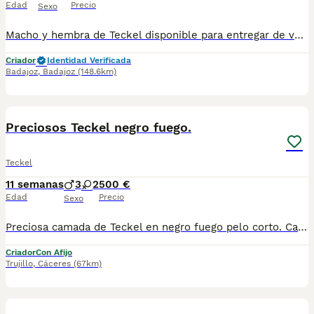
Edad
Precio
Sexo
Macho y hembra de Teckel disponible para entregar de varios colores son de los enanos se entregan vacunado desparasitado cartilla veterinaria pasaporte microchip opción a recoger o se puede enviar a cualquier provincia y se puede pagar totalmente a contrareembolso tlf 600881366
Criador
Identidad Verificada
Badajoz
,
Badajoz
(148.6km)
5
Preciosos Teckel negro fuego.
Teckel
11 semanas
3
2
500 €
Edad
Precio
Sexo
Preciosa camada de Teckel en negro fuego pelo corto. Cachorros con magnífica morfología temperamento equilibrados y buen carácter. Ideales como tu mejor amigo de compañía. Se entregan con pauta completa de vacunación desparasitados tatuados y contrato de garantía. Se envían a toda España con trasportes de mascotas especiales. Toda información que se desee en el tlf 678729387 y encantados atenderemos. Garantía y seriedad.
Criador
Con Afijo
Trujillo
,
Cáceres
(67km)
4