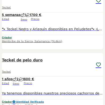
Teckel
5 semanas
1
1
700 €
Edad
Precio
Sexo
🐾 Teckel Negro y Arlequín disponibles en Peludetes🐾 ¡Los pequeños más simpáticos ya te están esperando! ❤️ ✔️ Criados con mucho cariño y socializados desde pequeños. ✔️ Se entregan vacunados, desparasitados, con microchip y cartilla veterinaria. ✔️ Garantía sanitaria y asesoramiento antes y después de la entrega. El Teckel es un compañero alegre, inteligente y muy cariñoso, ideal para familias y para quienes buscan un perro fiel y divertido. 📍 Peludetes Salamanca 📲 Escríbenos por WhatsApp para más información, fotos, vídeos y disponibilidad.
Criador
Membribe de la Sierra
,
Salamanca
(74.4km)
1
Teckel de pelo duro
Teckel
1 años
2
1
600 €
Edad
Precio
Sexo
Ya tenemos disponibles nuestros preciosos cachorros de Teckel de pelo duro , criados en un entorno familiar y con todas las atenciones necesarias para garantizar su salud y bienestar. ✨ Características: • Padres seleccionados por su carácter equilibrado y excelente morfología. • Cachorros criados en casa, socializados desde pequeños con personas y otros animales. • Entrega a partir de [X semanas] con: ✅ pasaporte al día ✅ Desparasitados y con las primeras vacunas ✅ Microchip ✅ Contrato de compraventa y asesoramiento de por vida 🐶 El Teckel es un compañero ideal: inteligente, valiente, cariñoso y perfecto tanto para familias como para personas activas que buscan un perro fiel y divertido. 📍 Se pueden entregar en cualquier parte de España 📞 Más información y reservas por privado.
Criador
Identidad Verificada