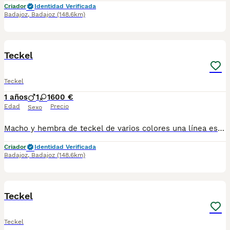
Criador
Identidad Verificada
Badajoz
,
Badajoz
(148.6km)
1
Teckel
Teckel
1 años
1
1
600 €
Edad
Precio
Sexo
Macho y hembra de teckel de varios colores una línea espectacular línea canichen de los chiquititos se entregan vacunados desparasitados pasaporte microchip se puede recoger en manos se puede mandar a cualquier provincia se puede pagar totalmente a contrareembolso. Tlf 600881366
Criador
Identidad Verificada
Badajoz
,
Badajoz
(148.6km)
1
Teckel
Teckel