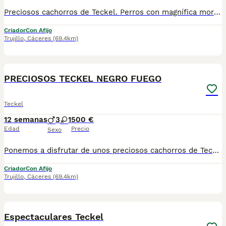
Preciosos cachorros de Teckel. Perros con magnífica morfología temperamento equilibrados y buen carácter. Ideales para un miembro mas de la familia. Los perros son criados en ambientes familiar. Somos criadores responsables con muchos años de experiencia ofreciendo garantía y seriedad en nuestros perros. Los perros se entregan con pauta de vacunación desparasitados tatuados y contrato de garantía. Toda información sin compromiso en el tlf 678729387. Encantados atenderemos.
Criador
Con Afijo
Trujillo
,
Cáceres
(69.4km)
5
1
PRECIOSOS TECKEL NEGRO FUEGO
Teckel
12 semanas
3
1
500 €
Edad
Precio
Sexo
Ponemos a disfrutar de unos preciosos cachorros de Teckel negro fuego. Cachorros con magnífica morfología temperamento equilibrados y buen carácter, ideales para hacer el disfrute de sus nuevas familias. Los cachorros se entregan con pauta de vacunación desparasitados tatuados y contrato de garantía. Se puede enviar por trasportes de mascotas especiales a toda la península. Nos encontramos en Trujillo Cáceres y para cualquier información sin compromiso en el tlf 686518085 encantados atenderemos. Garantía y seriedad.
Criador
Con Afijo
Trujillo
,
Cáceres
(69.4km)
5
1
Espectaculares Teckel