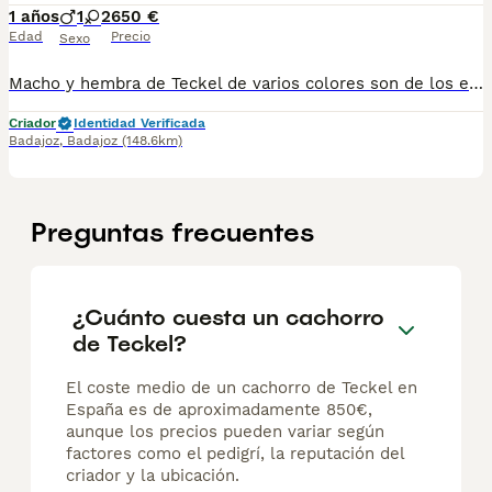
1 años
1
2
650 €
Edad
Precio
Sexo
Macho y hembra de Teckel de varios colores son de los enanos se entregan vacunados desparasitado pasaporte microchip se pueden mandar a cualquier provincia y se puede pagar totalmente a contrareembolso también se puede recoger en casa no dudéis en preguntar tlf 600881366
Criador
Identidad Verificada
Badajoz
,
Badajoz
(148.6km)
Preguntas frecuentes
¿Cuánto cuesta un cachorro
de Teckel?
El coste medio de un cachorro de Teckel en
España es de aproximadamente 850€,
aunque los precios pueden variar según
factores como el pedigrí, la reputación del
criador y la ubicación.