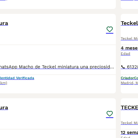
1
ura
Teckel
Teckel Mi
4 mese
Edad
📞 613283995 WhatsApp Macho de Teckel miniatura una preciosidad Entregamos nuestros pequeños cachorritos con todas las garantías y cuidados necesarios , disponemos de núcleo zoológico para crianza y venta de nuestros cachorros . ✅Desparasitaciones y vacunas correspondientes a su edad . ✅Cartilla de vacunación . ✅Revisiones veterinarias . ✅Garantías víricas de 15 días . ✅Garantías genéticas de un año . Seriedad , confianza y bienestar animal son nuestra prioridad . También ofrecemos transporte propio para nuestros pequeños cachorros a toda la península , el pago lo podéis hacer contra reembolso . (con coste adicional) . Mandamos a toda España . Toledo, Málaga, Alicante, Valencia, Bilbao, Asturias, Vizcaya, Barcelona, Tarragona, Sevilla, Murcia, Valladolid, Ávila, Salamanca etc... Disponemos de varias razas Si no esta la raza que queréis llámanos , intentaremos encontrártela , trabajamos con los mejores criadores de España .
dentidad Verificada
Criador
Co
5km)
Madrid
,
M
1
1
ura
TECKE
Teckel Mi
12 sem