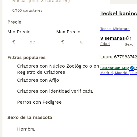
BOOST
0/100 caracteres
Teckel kanin
Precio
Teckel Miniatura
Min Precio
Max Precio
9 semanas
1
€
€
Edad
Sexo
Filtros populares
Criadores con Núcleo Zoológico o en el
Criador
Con Afijo
I
Registro de Criadores
Madrid
,
Madrid
(14k
Criadores con Afijo
Criadores con identidad verificada
Perros con Pedigree
Sexo de la mascota
Hembra