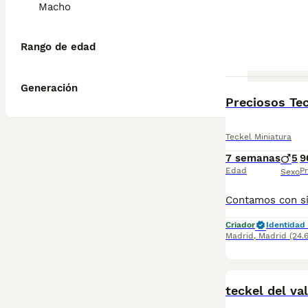
Macho
Rango de edad
Generación
BOOST
Preciosos Tec
Teckel Miniatura
7 semanas
5
9
Edad
Pr
Sexo
Criador
Identidad 
Madrid
,
Madrid
(24.
teckel del val