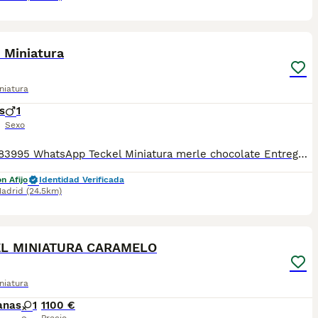
1
1
 Miniatura
niatura
s
1
Sexo
📞 613283995 WhatsApp Teckel Miniatura merle chocolate Entregamos nuestros pequeños cachorritos con todas las garantías y cuidados necesarios , disponemos de núcleo zoológico para crianza y venta de nuestros cachorros . ✅Desparasitaciones y vacunas correspondientes a su edad . ✅Cartilla de vacunación . ✅Revisiones veterinarias . ✅Garantías víricas de 15 días . ✅Garantías genéticas de un año . Seriedad , confianza y bienestar animal son nuestra prioridad . También ofrecemos transporte propio para nuestros pequeños cachorros a toda la península , el pago lo podéis hacer contra reembolso . (con coste adicional) . Mandamos a toda España . Toledo, Málaga, Alicante, Valencia, Bilbao, Asturias, Vizcaya, Barcelona, Tarragona, Sevilla, Murcia, Valladolid, Ávila, Salamanca etc... Disponemos de varias razas Si no esta la raza que queréis llámanos , intentaremos encontrártela , trabajamos con los mejores criadores de España .
n Afijo
Identidad Verificada
adrid
(24.5km)
1
1
L MINIATURA CARAMELO
niatura
anas
1
1100 €