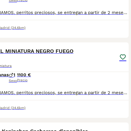
Precio
Sexo
FINANCIAMOS. perritos preciosos, se entregan a partir de 2 meses y medio de edad, con mínimo 2 vacunas y 2 desparasitaciones. Se entregan con garantía vírica y genética. Con el microchip, su cartilla oficial, contrato de compra y factura. Compra responsablemente en un criador especializado, oficial y homologado con núcleo zoológico. Llámanos para más información. Los precios varían en función de la raza, edad, color y línea del cachorros
adrid
(24.6km)
1
1
L MINIATURA NEGRO FUEGO
niatura
anas
1
1100 €
Precio
Sexo
FINANCIAMOS. perritos preciosos, se entregan a partir de 2 meses y medio de edad, con mínimo 2 vacunas y 2 desparasitaciones. Se entregan con garantía vírica y genética. Con el microchip, su cartilla oficial, contrato de compra y factura. Compra responsablemente en un criador especializado, oficial y homologado con núcleo zoológico. Llámanos para más información. Los precios varían en función de la raza, edad, color y línea del cachorros
adrid
(24.6km)
13