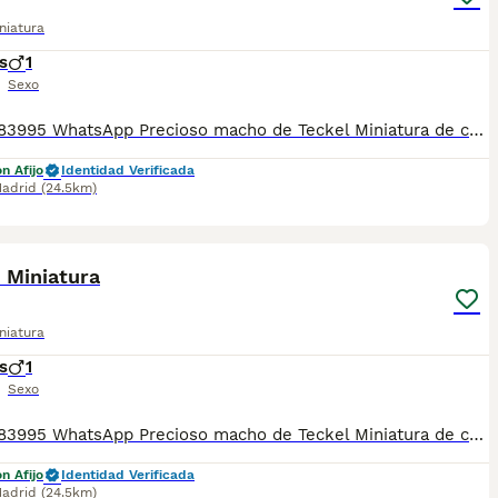
niatura
s
1
Sexo
📞 613283995 WhatsApp Precioso macho de Teckel Miniatura de color Arlequín Merle plata Entregamos nuestros pequeños cachorritos con todas las garantías y cuidados necesarios , disponemos de núcleo zoológico para crianza y venta de nuestros cachorros . ✅Desparasitaciones y vacunas correspondientes a su edad . ✅Cartilla de vacunación . ✅Revisiones veterinarias . ✅Garantías víricas de 15 días . ✅Garantías genéticas de un año . Seriedad , confianza y bienestar animal son nuestra prioridad . También ofrecemos transporte propio para nuestros pequeños cachorros a toda la península , el pago lo podéis hacer contra reembolso . (con coste adicional) . Mandamos a toda España . Toledo, Málaga, Alicante, Valencia, Bilbao, Asturias, Vizcaya, Barcelona, Tarragona, Sevilla, Murcia, Valladolid, Ávila, Salamanca etc... Disponemos de varias razas Si no esta la raza que queréis llámanos , intentaremos encontrártela , trabajamos con los mejores criadores de España .
n Afijo
Identidad Verificada
adrid
(24.5km)
1
 Miniatura
niatura
s
1
Sexo
📞 613283995 WhatsApp Precioso macho de Teckel Miniatura de color chocolate Entregamos nuestros pequeños cachorritos con todas las garantías y cuidados necesarios , disponemos de núcleo zoológico para crianza y venta de nuestros cachorros . ✅Desparasitaciones y vacunas correspondientes a su edad . ✅Cartilla de vacunación . ✅Revisiones veterinarias . ✅Garantías víricas de 15 días . ✅Garantías genéticas de un año . Seriedad , confianza y bienestar animal son nuestra prioridad . También ofrecemos transporte propio para nuestros pequeños cachorros a toda la península , el pago lo podéis hacer contra reembolso . (con coste adicional) . Mandamos a toda España . Toledo, Málaga, Alicante, Valencia, Bilbao, Asturias, Vizcaya, Barcelona, Tarragona, Sevilla, Murcia, Valladolid, Ávila, Salamanca etc... Disponemos de varias razas Si no esta la raza que queréis llámanos , intentaremos encontrártela , trabajamos con los mejores criadores de España .
n Afijo
Identidad Verificada
adrid
(24.5km)