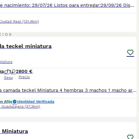
Fecha de nacimiento: 29/07/26 Listos para entregar:29/09/26 Disponemos de 5 cámadas diferentes con un total de 26 cachorros. El precio depende del color: -Negro fuego Macho:525€ -Negro fuego Hembra:550€ -Arlequines gris plata machos:700€ -Arlequines gris plata hembras:800€ -Chocolate macho: 700€ -Chocolate hembra: 800€ -Arlequín chocolate hembra y macho: 1.200€ Los cachorros se entregan con 2 vacunas y 3 desparasitaciones, el pasaporte y el microchip.
Ciudad Real
(131.4km)
22
3
CIOS
a teckel miniatura
niatura
na
1
2
800 €
Precio
Sexo
Preciosa camada teckel Miniatura 4 hembras 3 machos 1 macho arlequin plata 2 machos negros fuego 2 hembras arlequin chocolate 1 hembra chocolate 1 hembra negro fuego Solo nos quedan disponibles 3 cachorros 1 macho arlequin plata 1 hembra negro fuego 1 hembra arlequin chocolate
n Afijo
Identidad Verificada
,
Guadalajara
(27.3km)
1
 Miniatura