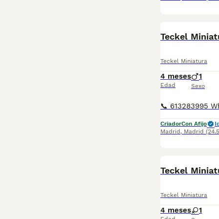
Teckel Miniat
Teckel Miniatura
4 meses
1
Edad
Sexo
Criador
Con Afijo
I
Madrid
,
Madrid
(24.
Teckel Miniat
Teckel Miniatura
4 meses
1