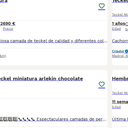
ura
Tecke
Teckel Mi
2
690 €
1 años
Precio
Edad
S
685 679232 Preciosa camada de teckel de calidad y diferentes colores , se entregan totalmente destetados y sus vacunas correspondientes, desparasitados interna y externamente, pasaporte y microchip, , contrato de garantia de salud. preferiblemente recogida en mano pero también podemos entregar en toda España mediante transporte de alta calidad preparado para animales y con posibilidad de pago contra reembolso Llámanos o háblanos por whats app, Teléfono 685 679 232
Criador
2km)
Madrid
,
M
4
ckel miniatura arlekin chocolate
Hembr
Teckel Mi
11 sem
Edad
📞📞6️⃣4️⃣1️⃣9️⃣2️⃣2️⃣3️⃣9️⃣0️⃣📞📞📞📞 Espectaculares camadas de perritos de machos y hembras de teckel Miniatura pero corto y pelo largo nacionales descendientes de las mejores líneas de sangre. Disponibles tanto hembras como machos. Las camadas están bajo supervisión veterinaria desde su nacimiento hasta que son entregadas a su nueva familia. Criados por un equipo de profesionales y mejores personas que, con más de 20 años de experiencia , cuidan a los animales por vocación, aplicando una cría ética y responsable para que cada cachorro se desarrolle con la mejor salud y con un buen temperamento. Todos los cachorritos se entregan con unos dos meses y medio de edad y sus vacunas correspondientes, desparasitados interna y externamente, con certificado de salud, y garantía tanto por enfermedad vírica como congénito genética. Posibilidad de entregar en toda España mediante transporte propio preparado para animales y con chofer privado. Los precios pueden variar según las características y morfología de cada cachorro. Añádenos al whats app o llámanos, y encantados atenderemos todas tus dudas y consultas. Teléfono / Whats app: 641 92 23 90