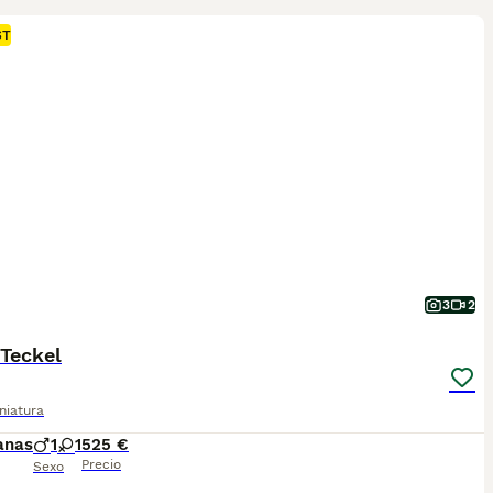
ST
3
2
Teckel
niatura
anas
1
1
525 €
Precio
Sexo