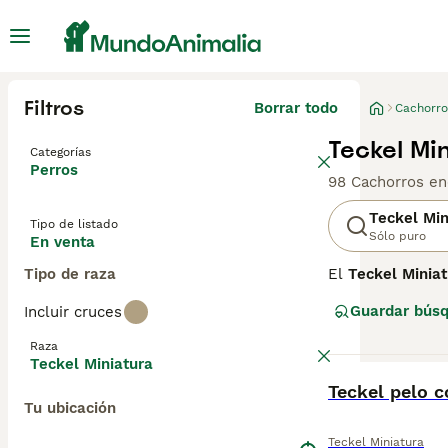
Filtros
Borrar todo
Cachorro
Teckel Mi
Categorías
Perros
98 Cachorros en
Teckel Min
Tipo de listado
Sólo puro
En venta
Tipo de raza
El
Teckel Miniat
caza de tejones 
Guardar bús
Incluir cruces
en madrigueras. 
los hace perfec
Raza
curioso y muy l
Teckel Miniatura
alerta los convi
BOOST
Teckel pelo c
evitar esfuerzos
Tu ubicación
teckel mini adul
además de hogar
Teckel Miniatura