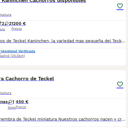
l Kaninchen Cachorros disponibles
niatura
2
2
1200 €
Precio
exo
Cachorros de Teckel Kaninchen, la variedad mas pequeña del Teckel de pelo corto ,color chocolate y arlequin chocolate. Criadores serios, comprometidos y responsables. En Altodelpago nuestros cachorros crecen en libertad, bien alimentados, atendidos y socializados. Un inicio de vida ejemplar. conocenos en altodelpago.es teléfono 24h · 679 67 30 10
Identidad Verificada
adrid
(24.5km)
2
a Cachorro de Teckel
niatura
anas
1
450 €
Precio
Sexo
Última hembra de Teckel miniatura Nuestros cachorros nacen y crecen en un ambiente familiar ,sin jaulas ,con un respeto y exclusiva cria,somos respetuosos con el tiempo de destete ,cada cachorro necesita su tiempo.. Destetamos con un pienso de alta calidad , Cachorros revisados ,desde el nacimiento ,hasta la entrega por un veterinario competente ,buscando siempre el bienestar de nuestros animales.. Sociabilizados y equilibrados tanto padres como cachorros Se entregan con todo el protocolo veterinario legal Tenemos servicio de entrega personalizado a cualquier punto de España,directo.. El precio puede cambiar tanto en sexo como en características del cachorro. Dejanos tú teléfono y te mandamos toda la información fotos y vídeos ..