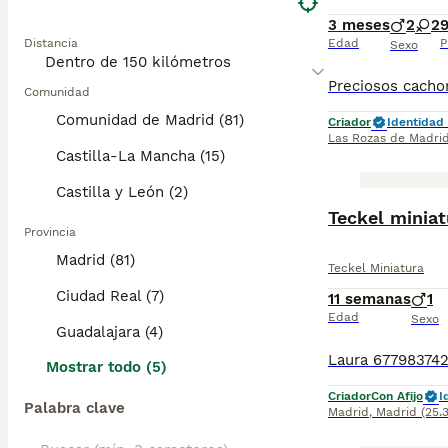
3 meses
2
2
Distancia
Edad
P
Sexo
Comunidad
Comunidad de Madrid (81)
Criador
Identidad 
Las Rozas de Madri
Castilla-La Mancha (15)
Castilla y León (2)
BOOST
Teckel minia
Provincia
Madrid (81)
Teckel Miniatura
Ciudad Real (7)
11 semanas
1
Edad
Sexo
Guadalajara (4)
Mostrar todo (5)
Criador
Con Afijo
I
Palabra clave
Madrid
,
Madrid
(25.