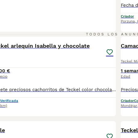
Criador
Porzuna
,
7
TODOS LOS ANUN
kel arlequín Isabella y chocolate
Camad
Teckel Mi
00 €
1 sema
ecio
Edad
Contamos con siete preciosos cachorritos de Teckel color chocolate y arlequín Isabella. Nuestros cachorritos se entregan vacunados, desparasitados, con cartilla sanitaria, garantía de 1 año y posibilidad de microchip. Súper compactos, pata corta y cuerpo alargado. Sociabilizados desde el momento de su nacimiento. Los entregamos personalmente. Te animas a conocer a nuestros simpáticos enanos? Desde 900 euros.
Verificada
Criador
Co
6km)
Mondéjar
1
le
Teckel