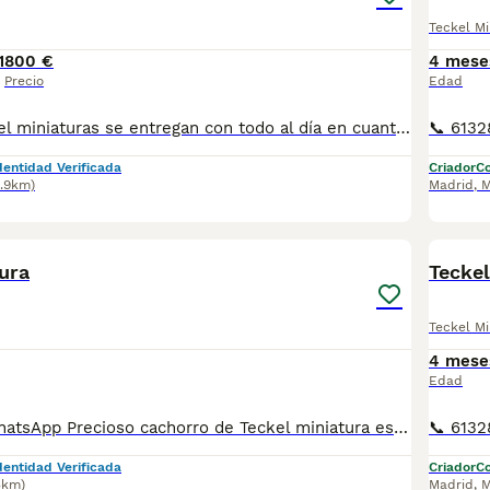
Teckel Mi
1
800 €
4 mese
Precio
Edad
Camada de teckel miniaturas se entregan con todo al día en cuanto a vacunación, desparasitación interna y externa, microchip y pasaporte con procedencia lícita de centro canino profesional. Revisión veterinaria. Nos dedicamos profesionalmente al mundo del cachorro desde hace más de 17 años ,centro canino del Valle caprice, es nuestro nombre , criadores profesionales , residencia canina y veterinarios, que mejor sitio para adquirir tu nuevo miembro familiar. Núcleo de cria ES450990000078 Pueden encontrarnos de igual modo en la pagina oficial de la canina de España como uno de los pocos criadores recomendados y registrados , www.rsce.es Los precios son desde más IVA según cachorro, camada y época. Pregunten disponibilidad y precios Pregunten sin compromiso , y le damos cita para venir a ver a los peques a nuestro centro canino, pueden ver nuestras referencias como mejor criadero en Google , y redes sociales así como en nuestra web Web www.delvallecaprice.com
dentidad Verificada
Criador
Co
2.9km)
Madrid
,
M
1
1
ura
Teckel
Teckel Mi
4 mese
Edad
📞 613283995 WhatsApp Precioso cachorro de Teckel miniatura es el del video Entregamos nuestros pequeños cachorritos con todas las garantías y cuidados necesarios , disponemos de núcleo zoológico para crianza y venta de nuestros cachorros . ✅Desparasitaciones y vacunas correspondientes a su edad . ✅Cartilla de vacunación . ✅Revisiones veterinarias . ✅Garantías víricas de 15 días . ✅Garantías genéticas de un año . Seriedad , confianza y bienestar animal son nuestra prioridad . También ofrecemos transporte propio para nuestros pequeños cachorros a toda la península , el pago lo podéis hacer contra reembolso . (con coste adicional) . Mandamos a toda España . Toledo, Málaga, Alicante, Valencia, Bilbao, Asturias, Vizcaya, Barcelona, Tarragona, Sevilla, Murcia, Valladolid, Ávila, Salamanca etc... Disponemos de varias razas Si no esta la raza que queréis llámanos , intentaremos encontrártela , trabajamos con los mejores criadores de España .
dentidad Verificada
Criador
Co
5km)
Madrid
,
M