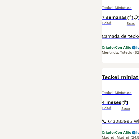
Teckel Miniatura
7 semanas
1
Edad
Sexo
Criador
Con Afijo
I
Méntrida
,
Toledo
(6
Teckel miniat
Teckel Miniatura
4 meses
1
Edad
Sexo
Criador
Con Afijo
I
Madrid
,
Madrid
(24.