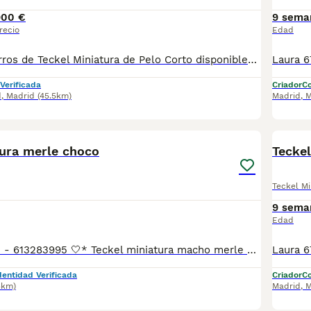
900 €
9 sema
recio
Edad
Preciosos cachorros de Teckel Miniatura de Pelo Corto disponibles. Una raza muy cariñosa, divertida e inteligente, perfecta para la vida en familia. Destacan por su pequeño tamaño, su carácter alegre y su gran apego a las personas. Los cachorros se crían con excelentes cuidados y una correcta socialización para garantizar un desarrollo equilibrado y una adaptación óptima a su nuevo hogar. Se entregan vacunados y desparasitados según su edad, con cartilla veterinaria, revisión veterinaria y todas las garantías sanitarias correspondientes. Disponemos de fotos y vídeos de los cachorros y de los progenitores para los interesados. Se realizan envíos a toda España. Para más información, fotos y vídeos, contacta sin compromiso.
Verificada
Criador
Co
d
,
Madrid
(45.5km)
Madrid
,
M
2
2
BOO
tura merle choco
Tecke
Teckel Mi
9 sema
Edad
Laura 677983742 - 613283995 🤍* Teckel miniatura macho merle chocolate *🤍 ¿Buscas un nuevo compañero para tu hogar? ❤️ Tenemos preciosos cachorros listos para encontrar una familia responsable. ✅ Vacunados ✅ Desparasitados ✅ Cartilla sanitaria ✅ Garantías incluidas ✅ Máxima atención y cuidado Se hacen envíos a toda España: Andalucía: Almería, Cádiz, Córdoba, Granada, Huelva, Jaén, Málaga, Sevilla.Aragón: Huesca, Teruel, Zaragoza.Asturias: Oviedo.Baleares: Palma.Canarias: Las Palmas de Gran Canaria, Santa Cruz de Tenerife.Cantabria: Santander.Castilla-La Mancha: Albacete, Ciudad Real, Cuenca, Guadalajara, Toledo.Castilla y León: Ávila, Burgos, León, Palencia, Salamanca, Segovia, Soria, Valladolid, Zamora.Cataluña: Barcelona, Gerona (Girona), Lérida (Lleida), Tarragona.Comunidad Valenciana: Alicante, Castellón de la Plana, Valencia.Extremadura: Badajoz, Cáceres.Galicia: La Coruña (A Coruña), Lugo, Orense (Ourense), Pontevedra.La Rioja: Logroño.Madrid: Madrid.Murcia: Murcia.Navarra: Pamplona.País Vasco: Bilbao (Vizcaya), San Sebastián (Guipúzcoa), Vitoria (Álava). 🐾 Cachorros sanos, sociables y criados con mucho cariño. 📲 ¡Pregunta sin compromiso por disponibilidad, fotos y precios por mensaje privado!
dentidad Verificada
Criador
Co
3km)
Madrid
,
M
7