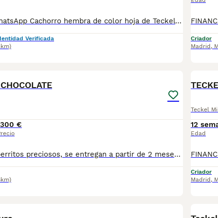
Edad
📞 613283995 WhatsApp Cachorro hembra de color hoja de Teckel Miniatura Entregamos nuestros pequeños cachorritos con todas las garantías y cuidados necesarios , disponemos de núcleo zoológico para crianza y venta de nuestros cachorros . ✅Desparasitaciones y vacunas correspondientes a su edad . ✅Cartilla de vacunación . ✅Revisiones veterinarias . ✅Garantías víricas de 15 días . ✅Garantías genéticas de un año . Seriedad , confianza y bienestar animal son nuestra prioridad . También ofrecemos transporte propio para nuestros pequeños cachorros a toda la península , el pago lo podéis hacer contra reembolso . (con coste adicional) . Mandamos a toda España . Toledo, Málaga, Alicante, Valencia, Bilbao, Asturias, Vizcaya, Barcelona, Tarragona, Sevilla, Murcia, Valladolid, Ávila, Salamanca etc... Disponemos de varias razas Si no esta la raza que queréis llámanos , intentaremos encontrártela , trabajamos con los mejores criadores de España .
dentidad Verificada
Criador
5km)
Madrid
,
M
1
1
 CHOCOLATE
TECKE
Teckel Mi
1300 €
12 sem
recio
Edad
FINANCIAMOS. perritos preciosos, se entregan a partir de 2 meses y medio de edad, con mínimo 2 vacunas y 2 desparasitaciones. Se entregan con garantía vírica y genética. Con el microchip, su cartilla oficial, contrato de compra y factura. Compra responsablemente en un criador especializado, oficial y homologado con núcleo zoológico. Llámanos para más información. Los precios varían en función de la raza, edad, color y línea del cachorros
Criador
6km)
Madrid
,
M
1