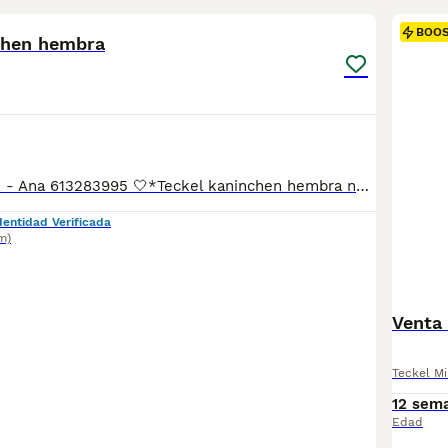
BOO
chen hembra
Laura 677983742 - Ana 613283995 🤍*Teckel kaninchen hembra negro fuego*🤍 ¿Buscas un nuevo compañero para tu hogar? ❤️ Tenemos preciosos cachorros listos para encontrar una familia responsable. ✅ Vacunados ✅ Desparasitados ✅ Cartilla sanitaria ✅ Garantías incluidas ✅ Máxima atención y cuidado Se hacen envíos a toda España: Andalucía: Almería, Cádiz, Córdoba, Granada, Huelva, Jaén, Málaga, Sevilla. Aragón: Huesca, Teruel, Zaragoza. Asturias: Oviedo. Baleares: Palma. Canarias: Las Palmas de Gran Canaria, Santa Cruz de Tenerife. Cantabria: Santander. Castilla-La Mancha: Albacete, Ciudad Real, Cuenca, Guadalajara, Toledo. Castilla y León: Ávila, Burgos, León, Palencia, Salamanca, Segovia, Soria, Valladolid, Zamora. Cataluña: Barcelona, Gerona (Girona), Lérida (Lleida), Tarragona .Comunidad Valenciana: Alicante, Castellón de la Plana, Valencia. Extremadura: Badajoz, Cáceres .Galicia: La Coruña (A Coruña), Lugo, Orense (Ourense), Pontevedra. La Rioja: Logroño. Madrid: Madrid .Murcia: Murcia. Navarra: Pamplona. País Vasco: Bilbao (Vizcaya), San Sebastián (Guipúzcoa), Vitoria (Álava). 🐾 Cachorros sanos, sociables y criados con mucho cariño. 📲 ¡Pregunta sin compromiso por disponibilidad, fotos y precios por mensaje privado!
dentidad Verificada
m)
Venta 
Teckel Mi
12 sem
Edad