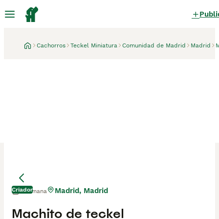
Publi
Cachorros
Teckel Miniatura
Comunidad de Madrid
Madrid
M
Criador
Madrid, Madrid
1 semana
Mamá
Mamá
Machito de teckel