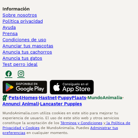
Información
Sobre nosotros
Politica privacidad
Ayuda
Prensa
Condiciones de uso
Anunciar tus mascotas
Anuncia tus cachorros
Anuncia tus gatos
Test perro ideal
Pets4Homes
Hastnet
PuppyPlaats
MundoAnimalia
Annunci Animali
Lancaster Puppies
MundoAnimalia.com utiliza cookies en este sitio para mejorar tu
experiencia de usuario. El uso de este sitio web y otros servicios
constituye la aceptación de los
Términos y Condiciones
y
la Política de
Privacidad y Cookies
de MundoAnimalia. Puedes
Administrar tus
preferencias
en cualquier momento.