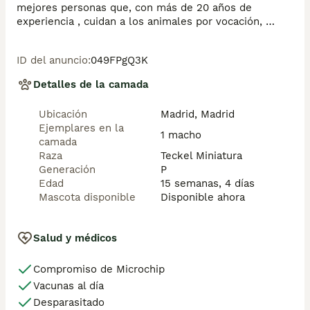
mejores personas que, con más de 20 años de 
experiencia , cuidan a los animales por vocación, 
aplicando una cría ética y responsable para que cada 
cachorro se desarrolle con la mejor salud y con un 
ID del anuncio
:
049FPgQ3K
buen temperamento. Todos los cachorritos se 
entregan con unos dos meses y medio de edad y sus 
Detalles de la camada
vacunas correspondientes, desparasitados interna y 
externamente, con certificado de salud, y garantía 
Ubicación
Madrid, Madrid
tanto por enfermedad vírica como congénito genética. 
Ejemplares en la
Posibilidad de entregar en toda España mediante 
1 macho
camada
transporte propio preparado para animales y con 
Raza
Teckel Miniatura
chofer privado. Los precios pueden variar según las 
Generación
P
características y morfología de cada cachorro. 
Edad
15 semanas, 4 días
Añádenos al whats app o llámanos, y encantados 
Mascota disponible
Disponible ahora
atenderemos todas tus dudas y consultas. Teléfono / 
Whats app: 641 92 23 90
Salud y médicos
Compromiso de Microchip
Vacunas al día
Desparasitado