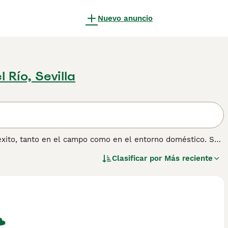
Nuevo anuncio
l Río, Sevilla
 éxito, tanto en el campo como en el entorno doméstico. Son
reciados durante siglos, siendo una de las razas autóctonas
Clasificar por
Más reciente
 bigotes, barbas y cejas, que le confieren un aspecto muy
e italiano para obtener información sobre esta raza de