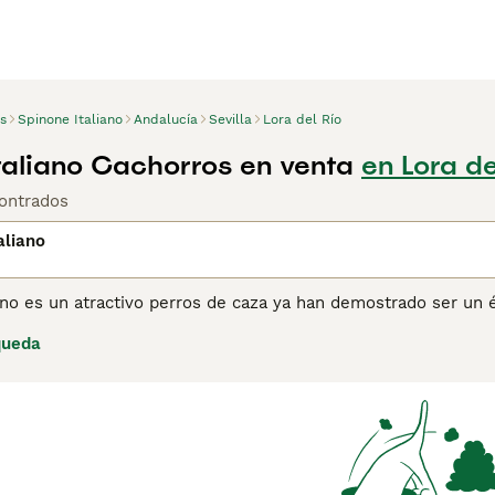
s
Spinone Italiano
Andalucía
Sevilla
Lora del Río
taliano Cachorros en venta
en Lora de
ontrados
aliano
iano es un atractivo perros de caza ya han demostrado ser un
r de naturaleza leal y afectuosa, y en Italia han sido muy ap
queda
 Spinone Italiano tiene un aspecto muy característico con sus
i humano. Lee nuestra página de consejos de compra de Spinon