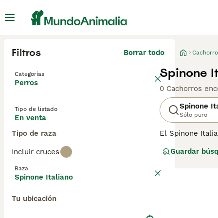
Filtros
Borrar todo
Cachorro
Spinone I
Categorías
Perros
0 Cachorros enc
Spinone It
Tipo de listado
Sólo puro
En venta
Tipo de raza
El Spinone Ital
conocidos por se
Guardar bús
Incluir cruces
más antiguas. El
entrañable, cas
Raza
perro.
Spinone Italiano
Tu ubicación