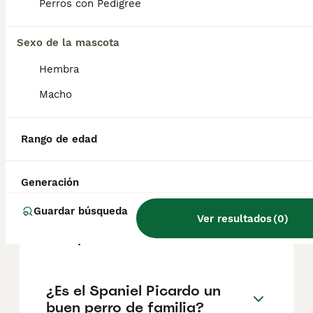
experimentado. De naturaleza trabajadora, el
Perros con Pedigree
spaniel de Picardía se adapta bien a la vida
suburbana con un dueño activo.
Sexo de la mascota
Hembra
¿Cuál es la raza de spaniel
más tranquila?
Macho
Rango de edad
¿Qué tamaño tiene un
Spaniel Azul de Picardía?
Generación
Guardar búsqueda
¿Cuánto cuesta un cachorro
Ver resultados
(
0
)
de Spaniel Picardo?
¿Es el Spaniel Picardo un
buen perro de familia?