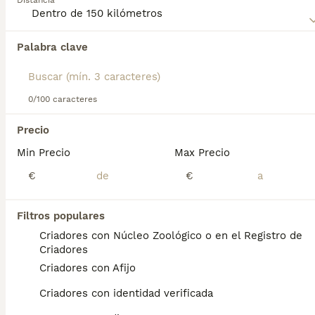
Distancia
compra de Spaniel Picardo para obtener información sobre
esta raza de perro.
Palabra clave
Encontramos 0 Spaniel Picardo Cachorros en
venta en Lora del Río, Sevilla.
Si deseas exactamente esta búsqueda guarda tu 
búsqueda y espera el resultado perfecto:
0/100 caracteres
Guardar búsqueda
Precio
Min Precio
Max Precio
Preguntas frecuentes
€
€
Filtros populares
¿Son raros los spaniels de
Criadores con Núcleo Zoológico o en el Registro de
Picardía?
Criadores
Criadores con Afijo
Relativamente rara , esta raza combina el
encanto clásico del spaniel con la robustez y
Criadores con identidad verificada
versatilidad de un perro de caza