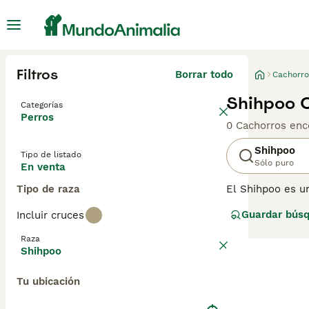
Filtros
Borrar todo
Cachorro
Shihpoo C
Categorías
Perros
0 Cachorros enc
Shihpoo
Tipo de listado
Sólo puro
En venta
Tipo de raza
El Shihpoo es un
pueden tener el 
Guardar bús
Incluir cruces
progenitoras na
diferentes y te
Raza
obtener informac
Shihpoo
Tu ubicación