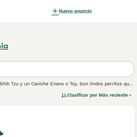
Nuevo anuncio
cia
 Shih Tzu y un Caniche Enano o Toy. Son lindos perritos que
cto del Shih Tzu, dependiendo de en cuál de las razas
Clasificar por
Más reciente
achorros de la misma camada pueden verse bastante
 nuestra página de consejos de compra de Shihpoo para