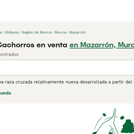
s
Shihpoo
Región de Murcia
Murcia
Mazarrón
achorros en venta
en Mazarrón, Mur
ontrados
a raza cruzada relativamente nueva desarrollada a partir del
pelaje más rizado del Caniche o el pelaje más largo y más re
queda
cen los cachorros, aunque debe tenerse en cuenta que los c
ner una variedad de colores y combinaciones de colores. Lee
ión sobre esta raza de perro.