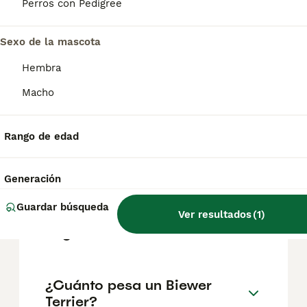
precios pueden variar según factores como
Perros con Pedigree
el pedigrí, la reputación del criador y la
ubicación.
Sexo de la mascota
Hembra
¿Qué diferencia hay entre
yorkshire terrier y Biewer?
Macho
Rango de edad
¿Cómo es el carácter del
Biewer Yorkshire Terrier?
Generación
Guardar búsqueda
¿Cuántos tipos de yorkshire
Ver resultados
(
1
)
hay?
¿Cuánto pesa un Biewer
Terrier?