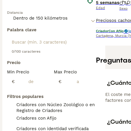
5 semanas
1
Edad
Sexo
Distancia
Palabra clave
Criador
Con Afijo
I
Cartagena
,
Murcia
(
0/100 caracteres
Preguntas
Precio
Min Precio
Max Precio
¿Cuánto
€
€
El coste me
Filtros populares
factores com
Criadores con Núcleo Zoológico o en el
Registro de Criadores
Criadores con Afijo
¿Cuánto
Criadores con identidad verificada