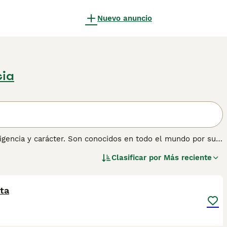
Nuevo anuncio
cia
ligencia y carácter. Son conocidos en todo el mundo por su
s razones por las que siguen siendo compañeros y familiares
Clasificar por
Más reciente
s para correr junto a carruajes, que incluían camiones de
1
Perros de Estación de Bomberos).
ón sobre esta raza de perro.
ta