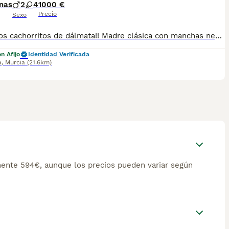
nas
2
4
1000 €
Precio
Sexo
Preciosos cachorritos de dálmata!! Madre clásica con manchas negras y padre exclusivo manchas en color limón !!! Machos y hembras disponibles!!! Pregunta sin compromiso Criados en ambiente familiar
n Afijo
Identidad Verificada
a
,
Murcia
(21.6km)
ente 594€, aunque los precios pueden variar según