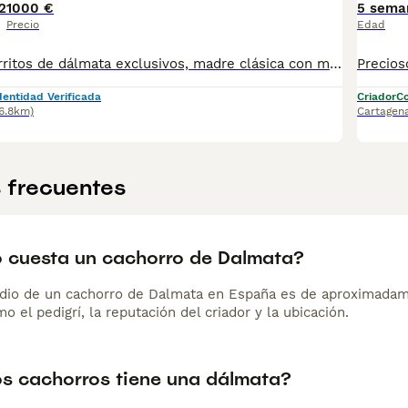
2
1000 €
5 sema
Precio
Edad
Preciosos cachorritos de dálmata exclusivos, madre clásica con manchas negras y madre exclusivo con manchas limón !!! Pregunta sin compromiso Criados en ambiente familiar Los precios varían en función del color, morfología etc de cada cachorro
dentidad Verificada
Criador
Co
16.8km)
Cartagen
 frecuentes
 cuesta un cachorro de Dalmata?
dio de un cachorro de Dalmata en España es de aproximadam
o el pedigrí, la reputación del criador y la ubicación.
s cachorros tiene una dálmata?