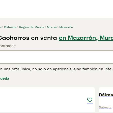
s
Dálmata
Región de Murcia
Murcia
Mazarrón
achorros en venta
en Mazarrón, Mur
ontrados
 una raza única, no solo en apariencia, sino también en inte
ntiva y su pelaje bellamente manchado, que es solo una de la
queda
opulares a lo largo de los años. Originalmente fueron criado
1
s por caballos, lo que les dio el nombre de Firehouse Dogs (
ina de consejos de compra de Dálmata
para obtener informaci
Dálma
Dálmata