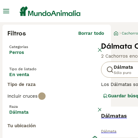
Filtros
Borrar todo
Cachorro
Dálmata C
Categorías
Perros
2 Cachorros enc
Dálmata
Tipo de listado
Sólo puro
En venta
Tipo de raza
Los Dálmatas son
apariencia disti
Guardar bús
Incluir cruces
extremadamente p
bomberos tirado
Raza
Dálmata
Lee nuestra
Dálmatas
pág
Tu ubicación
Dálmata