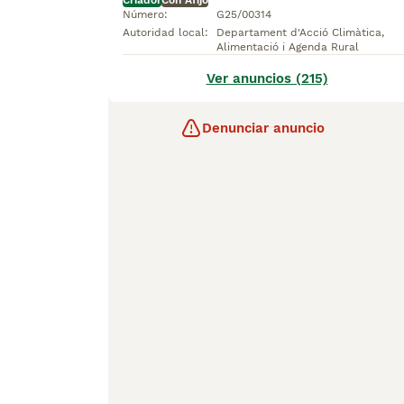
Criador
Con Afijo
Número
:
G25/00314
Autoridad local
:
Departament d'Acció Climàtica,
Alimentació i Agenda Rural
Ver anuncios (215)
Denunciar anuncio