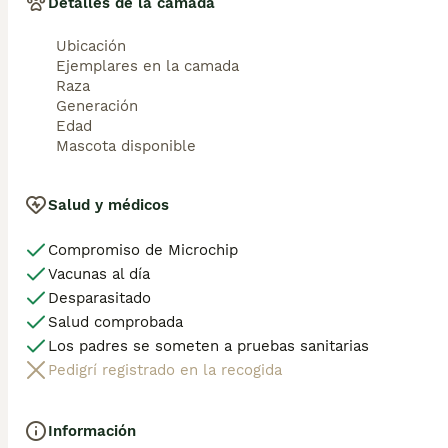
Detalles de la camada
Se entregan con sus vacunas, desparasitados interna y exte
garantías, documentación legal y factura.

Ubicación
Ejemplares en la camada
AQUANATURA
Raza
Generación
Edad
Mascota disponible
Salud y médicos
Compromiso de Microchip
Vacunas al día
Desparasitado
Salud comprobada
Los padres se someten a pruebas sanitarias
Pedigrí registrado en la recogida
Información