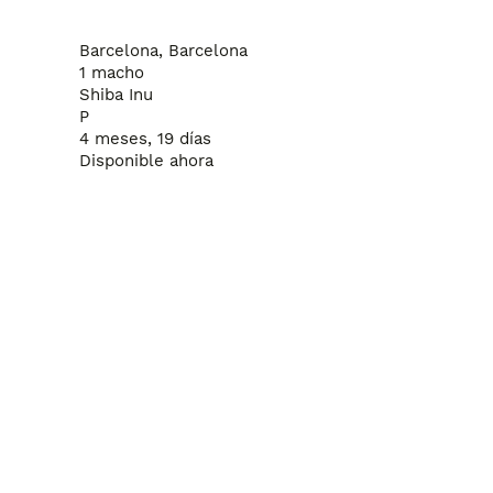
rnamente, con microchip y su registro, cartilla sanitaria y co
Barcelona, Barcelona
1 macho
Shiba Inu
P
4 meses, 19 días
Disponible ahora