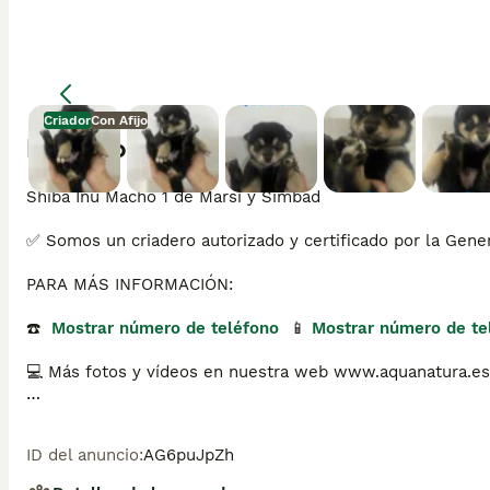
Criador
Con Afijo
Descripción
Shiba Inu Macho 1 de Marsi y Simbad

✅ Somos un criadero autorizado y certificado por la Gene
PARA MÁS INFORMACIÓN:

☎️  
Mostrar número de teléfono
  📱 
Mostrar número de te
💻 Más fotos y vídeos en nuestra web www.aquanatura.es

🚙 Hacemos envíos

ID del anuncio
:
AG6puJpZh
📌 Calle Roger de Flor 45, muy cerca del Arc de Triomf de