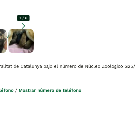
1
/
6
Agrandar
ralitat de Catalunya bajo el número de Núcleo Zoológico G25/
léfono
 / 
Mostrar número de teléfono
 Barcelona, de Lunes a Sábados.
