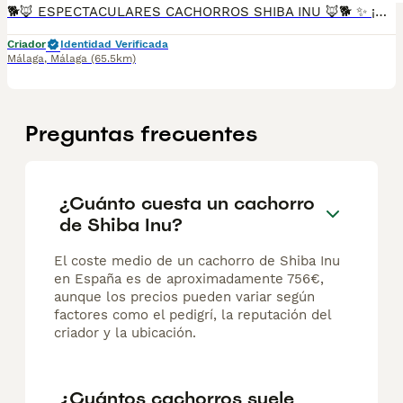
🐕🦊 ESPECTACULARES CACHORROS SHIBA INU 🦊🐕 ✨ ¡Disponibles para encontrar su familia ideal! ✨ 📅 2 meses de edad 💉 Primera vacuna administrada 🦠 Desparasitados interna y externamente 📖 Cartilla sanitaria al día ✅ Garantía vírica ✅ Garantía congénita 🐾 Criados en un entorno familiar, con mucho cariño y socialización. 🧡 Carácter inteligente, leal e independiente. 🎾 Muy juguetones y activos. 🏡 Ideales para familias que buscan un compañero único y lleno de personalidad. 🌟 El Shiba Inu destaca por su belleza, inteligencia y carácter noble, siendo una de las razas más apreciadas del mundo. 📸 Puedes solicitar fotos, vídeos o venir a conocerlos sin compromiso. 📞 Más información por mensaje privado o teléfono. ❤️🐕 ¡Tu nuevo mejor amigo te está esperando! 🐕❤️
Criador
Identidad Verificada
Málaga
,
Málaga
(65.5km)
Preguntas frecuentes
¿Cuánto cuesta un cachorro
de Shiba Inu?
El coste medio de un cachorro de Shiba Inu
en España es de aproximadamente 756€,
aunque los precios pueden variar según
factores como el pedigrí, la reputación del
criador y la ubicación.
¿Cuántos cachorros suele