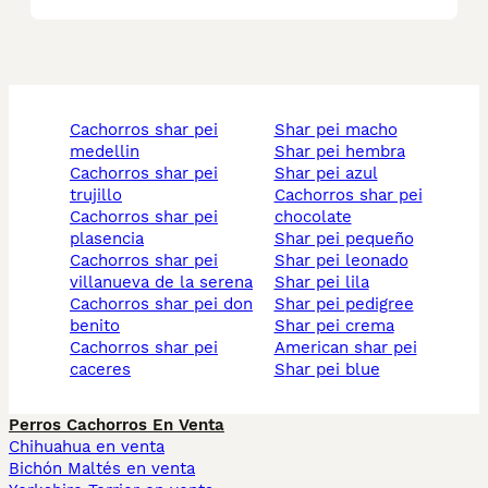
cachorros shar pei
shar pei macho
medellin
shar pei hembra
cachorros shar pei
shar pei azul
trujillo
cachorros shar pei
cachorros shar pei
chocolate
plasencia
shar pei pequeño
cachorros shar pei
shar pei leonado
villanueva de la serena
shar pei lila
cachorros shar pei don
shar pei pedigree
benito
shar pei crema
cachorros shar pei
american shar pei
caceres
shar pei blue
Perros Cachorros En Venta
Chihuahua en venta
Bichón Maltés en venta