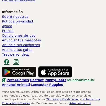
Información
Sobre nosotros
Politica privacidad
Ayuda
Prensa
Condiciones de uso
Anunciar tus mascotas
Anuncia tus cachorros
Anuncia tus gatos
Test perro ideal
Pets4Homes
Hastnet
PuppyPlaats
MundoAnimalia
Annunci Animali
Lancaster Puppies
MundoAnimalia.com utiliza cookies en este sitio para mejorar tu
experiencia de usuario. El uso de este sitio web y otros servicios
constituye la aceptación de los
Términos y Condiciones
y
la Política de
Privacidad y Cookies
de MundoAnimalia. Puedes
Administrar tus