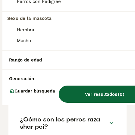
factores como el pedigrí, la reputación del
Perros con Pedigree
criador y la ubicación.
Sexo de la mascota
¿Cuáles son las ventajas y
Hembra
desventajas de un Shar Pei?
Macho
¿Qué problemas tienen los
Rango de edad
sharpei?
Generación
¿Cuántas clases de shar pei
Guardar búsqueda
Ver resultados
(
0
)
hay?
¿Cómo son los perros raza
shar pei?