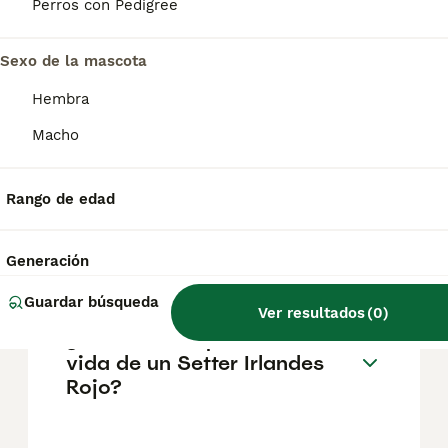
pueden variar según factores como el
Perros con Pedigree
pedigrí, la reputación del criador y la
ubicación.
Sexo de la mascota
Hembra
¿Cómo es el carácter de
Setter Irlandes Rojo?
Macho
Rango de edad
¿Cuáles son las ventajas y
desventajas de la raza Setter
Irlandes Rojo?
Generación
Guardar búsqueda
Ver resultados
(
0
)
¿Cuál es la esperanza de
vida de un Setter Irlandes
Rojo?