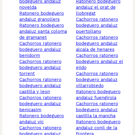
bodeguero andaluz
ratonero bodeguero
novelda
andaluz el prat de
ratonero bodeguero
llobregat
andaluz granollers
cachorros ratonero
ratonero bodeguero
bodeguero andaluz
andaluz santa coloma
puertollano
de gramanet
cachorros ratonero
cachorros ratonero
bodeguero andaluz
bodeguero andaluz
alcala de henares
benidorm
cachorros ratonero
cachorros ratonero
bodeguero andaluz el
bodeguero andaluz
ejido
torrent
cachorros ratonero
cachorros ratonero
bodeguero andaluz
bodeguero andaluz
villarrobledo
castilla y leon
ratonero bodeguero
cachorros ratonero
andaluz fuengirola
bodeguero andaluz
cachorros ratonero
benicasim
bodeguero andaluz
ratonero bodeguero
castilla la mancha
andaluz vic
ratonero bodeguero
cachorros ratonero
andaluz conil de la
bodeguero andaluz
frontera