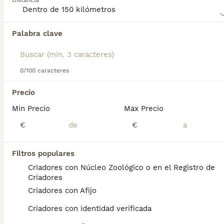
Distancia
activas. A pesar de su instinto cazador, es cariñoso y leal,
adaptándose bien tanto a la vida en el campo como en la
ciudad, siempre que reciba suficiente ejercicio y
Palabra clave
estimulación.
Encontramos 0 Ratonero Bodeguero Andaluz
Cachorros en venta en Villanueva de la
Serena, Badajoz.
0/100 caracteres
Si deseas exactamente esta búsqueda guarda tu 
búsqueda y espera el resultado perfecto:
Precio
Guardar búsqueda
Min Precio
Max Precio
€
€
Preguntas frecuentes
Filtros populares
Criadores con Núcleo Zoológico o en el Registro de
Criadores
¿Cuánto cuesta un ratonero
Criadores con Afijo
bodeguero andaluz?
Criadores con identidad verificada
El coste de adquisición de esta raza puede