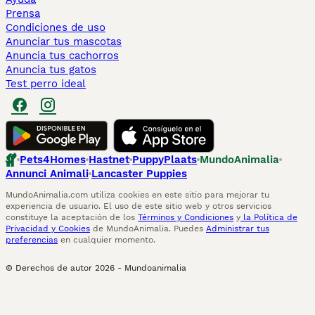
Prensa
Condiciones de uso
Anunciar tus mascotas
Anuncia tus cachorros
Anuncia tus gatos
Test perro ideal
Pets4Homes
Hastnet
PuppyPlaats
MundoAnimalia
Annunci Animali
Lancaster Puppies
MundoAnimalia.com utiliza cookies en este sitio para mejorar tu
experiencia de usuario. El uso de este sitio web y otros servicios
constituye la aceptación de los
Términos y Condiciones
y
la Política de
Privacidad y Cookies
de MundoAnimalia. Puedes
Administrar tus
preferencias
en cualquier momento.
© Derechos de autor
2026
-
Mundoanimalia