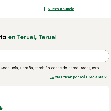
Nuevo anuncio
ta
en Teruel, Teruel
de Andalucía, España, también conocido como Bodeguero
 viñedos, este perro es rápido, valiente y muy inteligente.
Clasificar por
Más reciente
 lo que lo convierte en un excelente compañero para
ose bien tanto a la vida en el campo como en la ciudad,