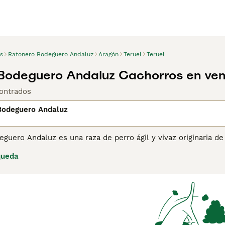
s
Ratonero Bodeguero Andaluz
Aragón
Teruel
Teruel
Bodeguero Andaluz Cachorros en ven
ontrados
Bodeguero Andaluz
eguero Andaluz es una raza de perro ágil y vivaz originaria 
mente Ratonero. Criado para la caza de roedores en bodegas y
queda
no y cuerpo esbelto, tiene un carácter enérgico y juguetón,
. A pesar de su instinto cazador, es cariñoso y leal, adaptánd
ba suficiente ejercicio y estimulación.