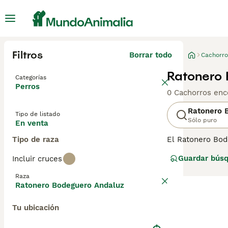
Filtros
Borrar todo
Cachorro
Ratonero 
Categorías
Perros
0 Cachorros enc
Ratonero 
Tipo de listado
Sólo puro
En venta
Tipo de raza
El Ratonero Bod
Andaluz o simple
Guardar bús
Incluir cruces
De tamaño media
familias activas
Raza
siempre que reci
Ratonero Bodeguero Andaluz
Tu ubicación