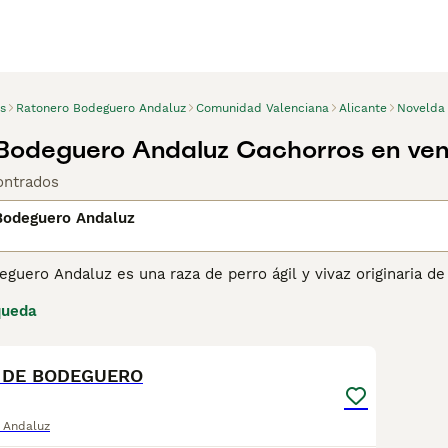
s
Ratonero Bodeguero Andaluz
Comunidad Valenciana
Alicante
Novelda
Bodeguero Andaluz Cachorros en ven
ontrados
Bodeguero Andaluz
eguero Andaluz es una raza de perro ágil y vivaz originaria 
mente Ratonero. Criado para la caza de roedores en bodegas y
queda
no y cuerpo esbelto, tiene un carácter enérgico y juguetón,
1
1
. A pesar de su instinto cazador, es cariñoso y leal, adaptánd
ba suficiente ejercicio y estimulación.
 DE BODEGUERO
 Andaluz