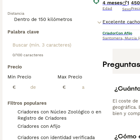
4 meses
1
450
Edad
Prec
Sexo
Distancia
Palabra clave
Criador
Con Afijo
Santomera
,
Murcia
0/100 caracteres
Preguntas
Precio
Min Precio
Max Precio
¿Cuánto
€
€
El coste de 
Filtros populares
geográfica.
Criadores con Núcleo Zoológico o en el
bien y comp
Registro de Criadores
Criadores con Afijo
¿Cómo e
Criadores con identidad verificada