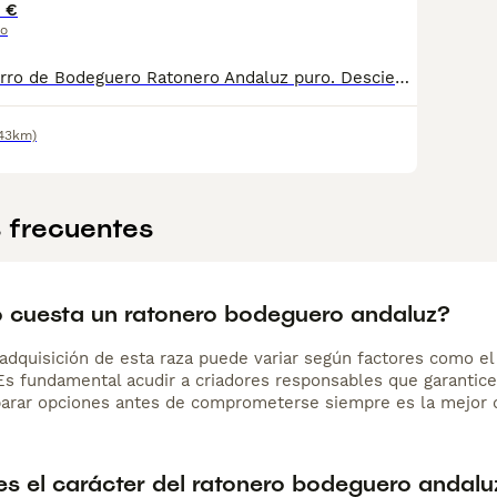
 €
io
Excelente cachorro de Bodeguero Ratonero Andaluz puro. Desciende de perros con pedigree, pero esta camada, no ha sido registrada. También Desciende, de campeones de belleza. Criado en familia. Excelente carácter, muy vivaracho. Padres libres de displasia de cadera y de codo. También libres de luxaciones en las rótulas. Padres y cachorro libres de cardiopatías, tiene los dos testiculos descendidos
(43km)
 frecuentes
 cuesta un ratonero bodeguero andaluz?
adquisición de esta raza puede variar según factores como el p
 Es fundamental acudir a criadores responsables que garantice
arar opciones antes de comprometerse siempre es la mejor d
s el carácter del ratonero bodeguero andalu