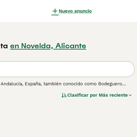
Nuevo anuncio
ta
en Novelda, Alicante
de Andalucía, España, también conocido como Bodeguero
 viñedos, este perro es rápido, valiente y muy inteligente.
Clasificar por
Más reciente
 lo que lo convierte en un excelente compañero para
ose bien tanto a la vida en el campo como en la ciudad,