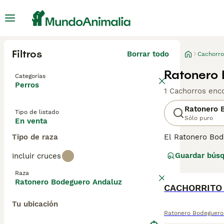
Filtros
Borrar todo
Cachorro
Ratonero 
Categorías
Perros
1 Cachorros enc
Ratonero 
Tipo de listado
Sólo puro
En venta
Tipo de raza
El Ratonero Bod
Andaluz o simple
Guardar bús
Incluir cruces
De tamaño media
familias activas
Raza
siempre que reci
Ratonero Bodeguero Andaluz
CACHORRITO
Tu ubicación
Ratonero Bodeguero