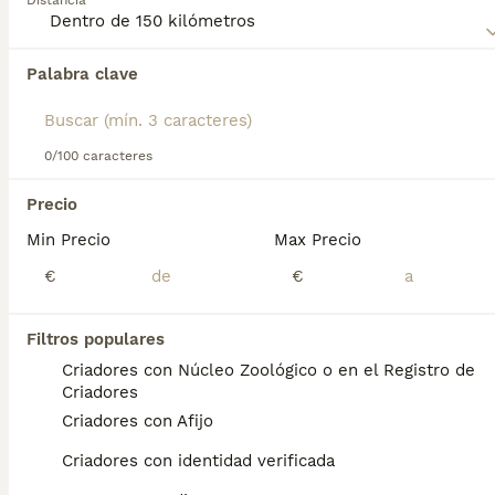
Distancia
Canario
para obtener información sobre esta raza de perro.
Palabra clave
Encontramos 0 Presa Canario Cachorros en
venta en Atarfe, Granada.
Si deseas exactamente esta búsqueda guarda tu 
búsqueda y espera el resultado perfecto:
0/100 caracteres
Guardar búsqueda
Precio
Min Precio
Max Precio
Preguntas frecuentes
€
€
Filtros populares
¿Cuánto vale un cachorro de
Criadores con Núcleo Zoológico o en el Registro de
presa canaria?
Criadores
Criadores con Afijo
El coste de adquisición de esta raza puede
variar según factores como el pedigrí, la
Criadores con identidad verificada
reputación del criador y la ubicación