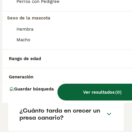
geográfica. Es fundamental acudir a
Perros con Pedigree
criadores responsables que garanticen la
salud y el bienestar de los animales.
Informarse bien y comparar opciones antes
Sexo de la mascota
de comprometerse siempre es la mejor
Hembra
decisión.
Macho
¿Presa Canario perro
peligroso?
Rango de edad
Generación
¿Es el presa un buen perro
de familia?
Guardar búsqueda
Ver resultados
(
0
)
¿Cuánto tarda en crecer un
presa canario?