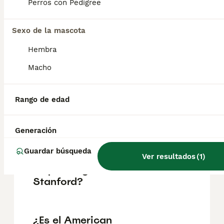
pueden variar según factores como el
Perros con Pedigree
pedigrí, la reputación del criador y la
ubicación.
Sexo de la mascota
Hembra
¿Es agresivo el American
Stanford?
Macho
Rango de edad
¿Cómo es el carácter de un
perro Stanford?
Generación
Guardar búsqueda
¿Cuál es la diferencia entre
Ver resultados
(
1
)
un pitbull y American
Stanford?
¿Es el American