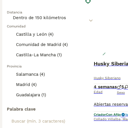
Distancia
Comunidad
Castilla y León (4)
Comunidad de Madrid (4)
Castilla-La Mancha (1)
Husky Siberi
Provincia
Salamanca (4)
Husky Siberiano
Madrid (4)
4 semanas
5
Edad
Sexo
Guadalajara (1)
Palabra clave
Criador
Con Afijo
I
Collado Villalba
,
Ma