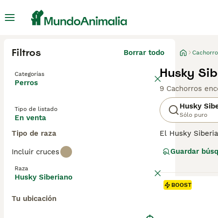
Filtros
Borrar todo
Cachorro
Husky Sib
Categorías
Perros
9 Cachorros enc
Husky Sib
Tipo de listado
Sólo puro
En venta
Tipo de raza
El Husky Siberi
trineo. Conocido
Guardar bús
Incluir cruces
de compañía. Son
mejor opción par
Raza
entrenarlos y m
Husky Siberiano
familia.
BOOST
Tu ubicación
Lee nuestra
pág