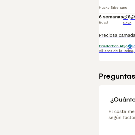
Husky Siberiano
6 semanas
8
Edad
Sexo
Criador
Con Afijo
I
Villares de la Reina
Preguntas
¿Cuánto
El coste me
según factor