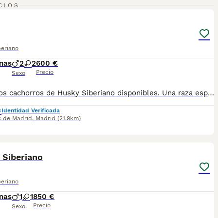
1
CIOS
beriano
nas
2
2
600 €
Precio
Sexo
Preciosos cachorros de Husky Siberiano disponibles. Una raza espectacular por su belleza, inteligencia y carácter sociable. Son perros activos, cariñosos y muy leales, ideales para familias y amantes de los animales. Los cachorros se entregan vacunados y desparasitados según su edad, con cartilla veterinaria, revisión veterinaria y todas las garantías sanitarias correspondientes. Criados en amplias instalaciones, con una correcta socialización y cuidados diarios para garantizar su bienestar y desarrollo. Disponemos de fotos y vídeos de los cachorros y de los progenitores. Se realizan envíos a toda España. Para más información, contacta sin compromiso.
Identidad Verificada
s de Madrid
,
Madrid
(21.9km)
1
1
 Siberiano
beriano
nas
1
1
850 €
Precio
Sexo