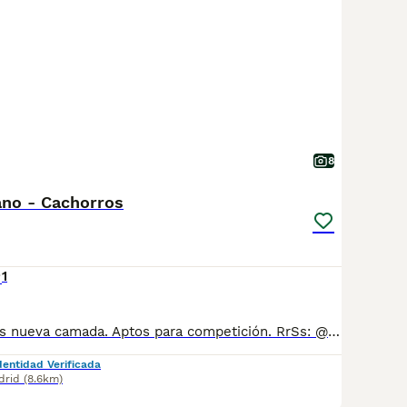
8
ano - Cachorros
1
Abiertas reservas nueva camada. Aptos para competición. RrSs: @huskysmartindelrio Dudas sin compromiso.
dentidad Verificada
drid
(8.6km)