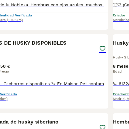
Husky del Valle de la Nobleza. Hembras con ojos azules, muchos años dedicados a esta raza para ofrecerles las mejores líneas, tres generaciones demostrables inscritos en la RSCE Y CFI. Les invito a conocerlos sin ningún compromiso. Vacunados, desparasitados, cartilla sanitaria y revisión veterinaria. Solo gente seria y responsable . 990€ . Precio cerrado . No molestar si no están realmente interesados, gracias. 654686472. Seriedad.
dentidad Verificada
Criador
jara
(104.6km)
Membribe
1
1
S DE HUSKY DISPONIBLES
Husky
Husky Si
150 €
8 mese
Precio
Edad
🐾 MAISON PET – Cachorros disponibles 🐾 En Maison Pet contamos con cachorros disponibles de varias razas criados con dedicación, responsabilidad y mucho amor. 📍 Nos encontramos en Alameda de la Sagra (Toledo) y somos un criadero con Núcleo Zoológico propio y todos los permisos en regla. Trabajamos con más de 20 razas, entre ellas: 🐶 Pomerania 🐶 Teckel arlequín 🐶 Teckel negro fuego 🐶 Chihuahua 🐶 Mini Pinscher 🐶 Bodeguero 🐶 Shih Tzu 🐶 Golden Retriever 🐶 Dálmata 🐶 Bulldog Francés Fluffy 🐶 Bichón Maltés ✨ ¡y muchas más! Seleccionamos cuidadosamente nuestros ejemplares para ofrecer cachorros con excelente salud, genética y morfología, respetando siempre los estándares de cada raza. Contamos con un equipo especializado para cada raza, lo que nos permite dedicarles el tiempo, cuidados y atención necesarios. Nuestros cachorros nacen y crecen en ambiente familiar, con condiciones higiénico-sanitarias excepcionales y están correctamente socializados, fomentando un carácter equilibrado y tranquilo con personas y otros animales. 📋 Nuestros cachorros se entregan con: ✔ Vacunas correspondientes a su edad y cartilla veterinaria ✔ Desparasitación interna y externa ✔ Garantía vírica de 14 días ✔ Garantía congénita/genética mortal de 1 año ✔ Seguimiento y asesoramiento durante los primeros 15 días tras la llegada a su nuevo hogar 💰 Importante: Los precios que aparecen en los anuncios corresponden al importe de reserva del cachorro. El precio final puede variar según morfología, genética, calidad del ejemplar y disponibilidad en ese momento. 📲 Más información o disponibilidad: WhatsApp: 34 639 14 55 03 📸 Instagram: @maisonpetmadrid 🎵 TikTok: @maisonpetspain ✨ Estaremos encantados de ayudarte a encontrar a tu nuevo compañero de vida.
Verificada
Criador
Co
.3km)
Madrid
,
M
4
ada de husky siberiano
Hembr