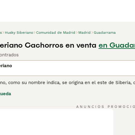
s
Husky Siberiano
Comunidad de Madrid
Madrid
Guadarrama
eriano Cachorros en venta
en Guada
ontrados
eriano
ano, como su nombre indica, se origina en el este de Siberia
 por su tremenda resistencia y buena apariencia, el Husky S
queda
 atléticos, alertas y disfrutan de estar con otros perros Hus
a los dueños primerizos, pero son ideales para personas que 
anejarlos. Estos perros prosperarán en un entorno hogareño,
ANUNCIOS PROMOCI
ina de consejos de compra de Husky Siberiano
para obtener i