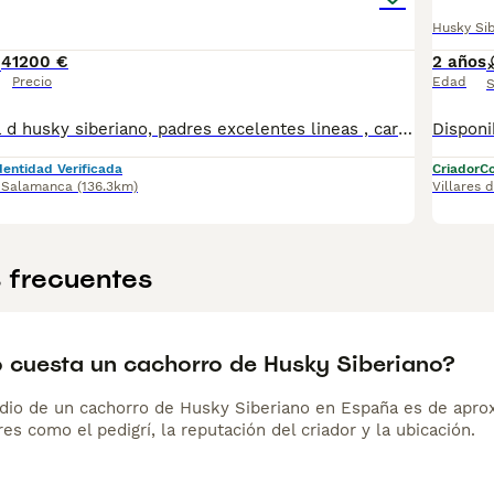
Husky Si
4
1200 €
2 años
Precio
Edad
S
Preciosa camada d husky siberiano, padres excelentes lineas , carácter genial , criados En ambiente familiar pruebas de salud al dia y demostrables , pagina web , años en expos y cria , trabajo con los cachorros desde bien pequeños, pregunta por nosotros. Síguenos en instagram los_villacharra . Aptos para compañia y quizás alguno para show .
dentidad Verificada
Criador
Co
,
Salamanca
(136.3km)
Villares 
 frecuentes
 cuesta un cachorro de Husky Siberiano?
dio de un cachorro de Husky Siberiano en España es de apro
es como el pedigrí, la reputación del criador y la ubicación.