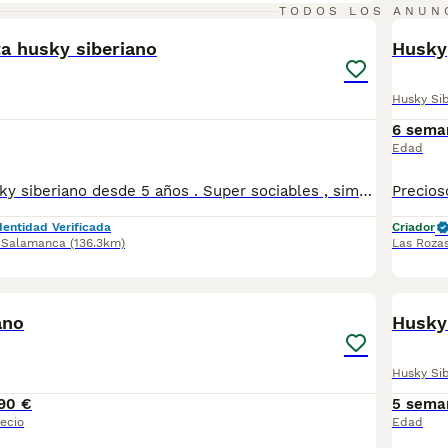
1
TODOS LOS ANUN
PRO
a husky siberiano
Husky
Husky Si
6 sema
Edad
Hembras de husky siberiano desde 5 años . Super sociables , simpáticas . Y buenas chicas . Todas reproductoras excelentes en su momento. Opción de loe ( preguntar si es posible en algunas) No se incluye el porte ni el traslado. Si se incluye contrato para su sesión, adopcion. Indicar antes si se tienen mas animales
dentidad Verificada
Criador
,
Salamanca
(136.3km)
Las Roza
2
ano
Husky
Husky Si
90 €
5 sema
ecio
Edad