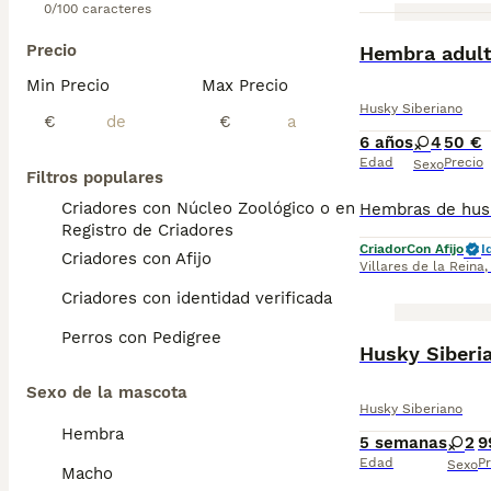
0/100 caracteres
Precio
Hembra adult
Min Precio
Max Precio
Husky Siberiano
€
€
6 años
4
50 €
Edad
Precio
Sexo
Filtros populares
Criadores con Núcleo Zoológico o en el
Registro de Criadores
Criador
Con Afijo
I
Criadores con Afijo
Villares de la Reina
Criadores con identidad verificada
Perros con Pedigree
Husky Siberi
Sexo de la mascota
Husky Siberiano
Hembra
5 semanas
2
9
Edad
Pr
Sexo
Macho