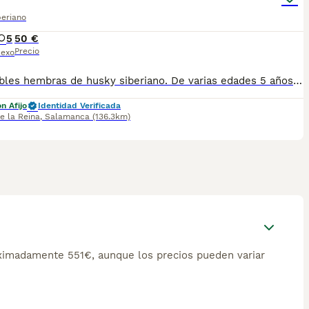
beriano
5
50 €
Precio
exo
Disponibles hembras de husky siberiano. De varias edades 5 años hasta 7 años . Toda la info la daremos por privado . Visita nuestro perfil los_villacharra . Para que estes tranquilo. No se llevan . Se tienen que venir a buscar
n Afijo
Identidad Verificada
de la Reina
,
Salamanca
(136.3km)
ximadamente 551€, aunque los precios pueden variar