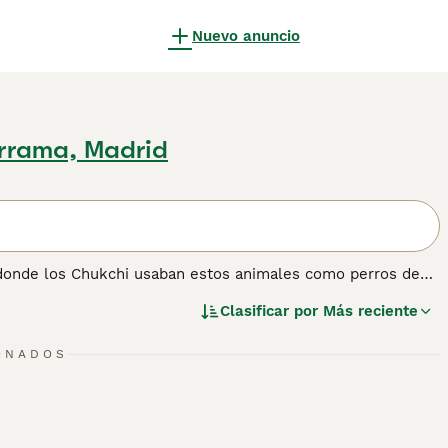
Nuevo anuncio
rrama, Madrid
, donde los Chukchi usaban estos animales como perros de
iberiano es una opción muy popular como perro de familia y
Clasificar por
Más reciente
ky en lugar de estar solos. El Husky Siberiano no es la
están familiarizadas con la raza y, por tanto, saben cómo
 lo que los convierte en una buena opción como perro de
ONADOS
nformación sobre esta raza de perro.