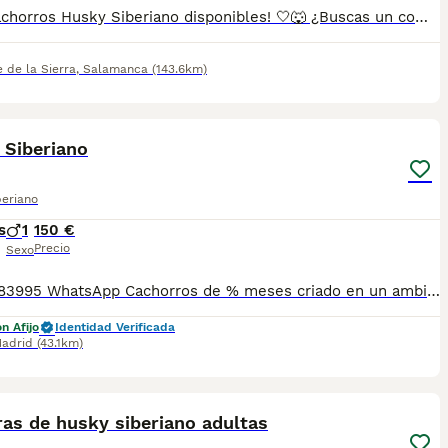
🐺🤍 ¡Cachorros Husky Siberiano disponibles! 🤍🐺 ¿Buscas un compañero que te robe el corazón? Nuestros Husky Siberiano destacan por su belleza, inteligencia y carácter cariñoso y juguetón. En Peludetes Salamanca criamos nuestros cachorros con dedicación y cariño, cuidando su bienestar desde el primer día para que lleguen a su nueva familia sanos y bien socializados. 🐾 Se entregan: ✔️ Vacunados y desparasitados. ✔️ Con microchip y cartilla veterinaria. ✔️ Garantía sanitaria. ✔️ Asesoramiento antes y después de la entrega. Si quieres conocerlos, recibir fotos, vídeos o más información, estaremos encantados de ayudarte. 📲 Escríbenos por WhatsApp y descubre a tu nuevo mejor amigo.
 de la Sierra
,
Salamanca
(143.6km)
10
1
 Siberiano
beriano
s
1
150 €
Precio
Sexo
📞 613283995 WhatsApp Cachorros de % meses criado en un ambiente muy familiar de Husky siberiano , es muy bueno con los perros y con la gente y muy jugueton Entregamos nuestros pequeños cachorritos con todas las garantías y cuidados necesarios , disponemos de núcleo zoológico para crianza y venta de nuestros cachorros . ✅Desparasitaciones y vacunas correspondientes a su edad . ✅Cartilla de vacunación . ✅Revisiones veterinarias . ✅Garantías víricas de 15 días . ✅Garantías genéticas de un año . Seriedad , confianza y bienestar animal son nuestra prioridad . También ofrecemos transporte propio para nuestros pequeños cachorros a toda la península , el pago lo podéis hacer contra reembolso . (con coste adicional) . Mandamos a toda España . Disponemos de varias razas Si no esta la raza que queréis llámanos , intentaremos encontrártela , trabajamos con los mejores criadores de España .
n Afijo
Identidad Verificada
adrid
(43.1km)
1
as de husky siberiano adultas