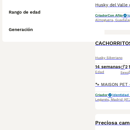
Rango de edad
Criador
Con Afijo
I
Almoguera
,
Guadala
Generación
CACHORRITO
Husky Siberiano
14 semanas
2
Edad
Sexo
Criador
Identidad 
Leganés
,
Madrid
(47
Preciosa cam